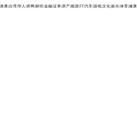
港澳
|
台湾
|
华人
|
侨网
|
财经
|
金融
|
证券
|
房产
|
能源
|
IT
|
汽车
|
游戏
|
文化
|
娱乐
|
体育
|
健康