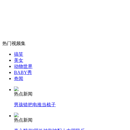
六千武生同舞少林拳迎文化遗产日
山西运城恶犬咬伤多人 警民合力深夜将其击毙
热门视频集
女孩北京地铁殴打老人 痛下狠手拳打脚踢
搞笑
美女
动物世界
BABY秀
无痛分娩是否安全 医生回应
奇闻
外交部：反对强权政治霸凌主义
热点新闻
男孩错把电推当梳子
外交部：有关国家言论片面不公正
热点新闻