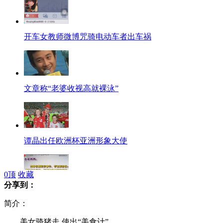
开车女教师微博咒骑电动车者出车祸
文章称“老婆收视高就裸泳”
谭晶出任欧洲杯亚洲形象大使
0
顶
收藏
分享到：
学生偷硫酸检讨 母亲表态后猝死
简介：
美女骑猪走 使出“美食计”