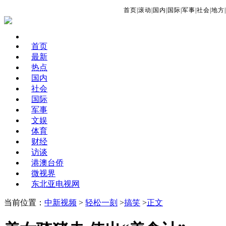
首页
|
滚动
|
国内
|
国际
|
军事
|
社会
|
地方
|
首页
最新
热点
国内
社会
国际
军事
文娱
体育
财经
访谈
港澳台侨
微视界
东北亚电视网
当前位置：
中新视频
>
轻松一刻
>
搞笑
>
正文