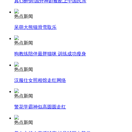
真心醉倒!国外神剧被配上中国民乐
安徽一实载49人客车翻车
热点新闻
呆萌大熊猫滑雪取乐
热点新闻
走！跟着总书记去植树
狗教练陪伴最胖猫咪 训练成功瘦身
消防员救轻生者
花炮节热闹非凡
减压"枕头大战"
热点新闻
汉服仕女照相馆走红网络
热点新闻
纽约上演“枕头大战”
警花学霸神似高圆圆走红
司机酒驾遇交警 急速倒车逃窜
热点新闻