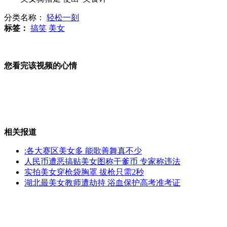
分类名称：
轻松一刻
男子忙着救人 皮包竟被偷走
标签：
搞笑
美女
您看完该视频的心情
秦陵新发现一批色彩艳丽彩绘陶俑
揭秘天津张湾明代古沉船发掘现场
相关报道
:各大赛区美女多 能歌善舞真不少
人民币遭恶搞贴美女图称干爹币 专家称违法
实拍美女穿枪袋胸罩 拔枪只需2秒
文化遗产日寻访"江南紫禁城"遗迹
湖北最美女教师遭劫持 浴血保护高考准考证