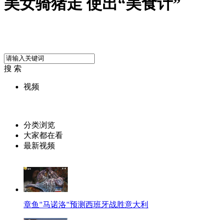
美女骑猪走 使出“美食计”
搜 索
视频
分类浏览
大家都在看
最新视频
章鱼"马诺洛"预测西班牙战胜意大利