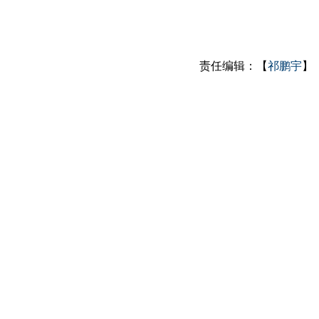
责任编辑：【
祁鹏宇
】