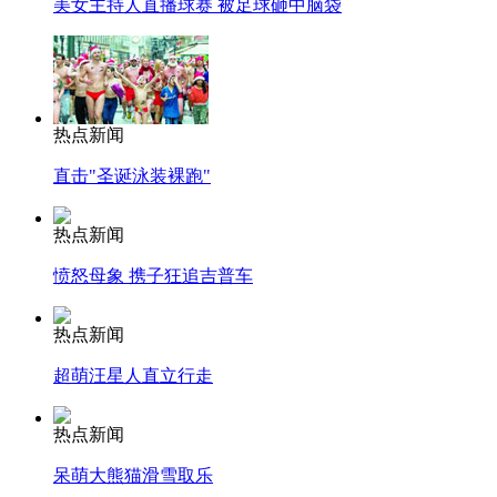
美女主持人直播球赛 被足球砸中脑袋
热点新闻
直击"圣诞泳装裸跑"
热点新闻
愤怒母象 携子狂追吉普车
热点新闻
超萌汪星人直立行走
热点新闻
呆萌大熊猫滑雪取乐