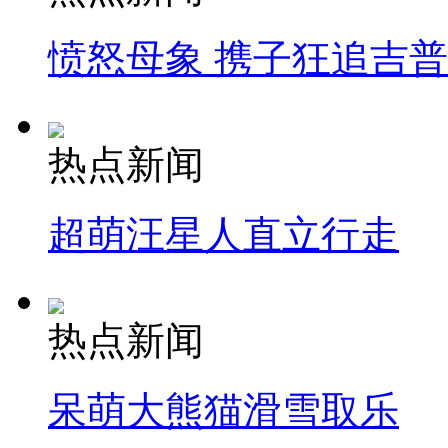
愤怒母象 携子狂追吉
热点新闻
超萌汪星人直立行走
热点新闻
呆萌大熊猫滑雪取乐