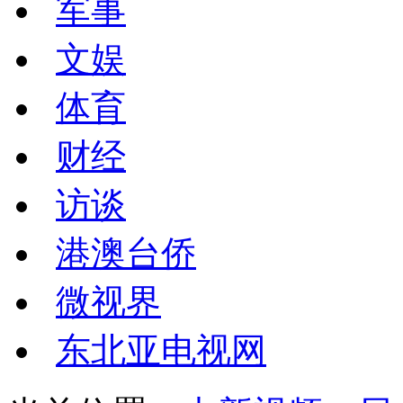
军事
文娱
体育
财经
访谈
港澳台侨
微视界
东北亚电视网