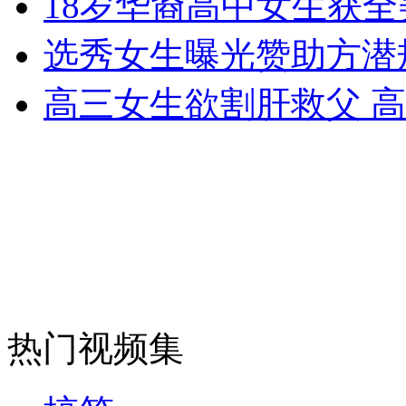
18岁华裔高中女生获
女孩北京地铁殴打老人 痛下狠手拳打脚踢
选秀女生曝光赞助方潜
无痛分娩是否安全 医生回应
高三女生欲割肝救父 
外交部：反对强权政治霸凌主义
外交部：有关国家言论片面不公正
安徽一实载49人客车翻车
热门视频集