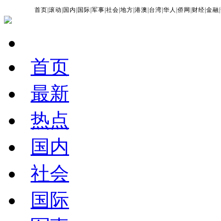
首页
|
滚动
|
国内
|
国际
|
军事
|
社会
|
地方
|
港澳
|
台湾
|
华人
|
侨网
|
财经
|
金融
|
首页
最新
热点
国内
社会
国际