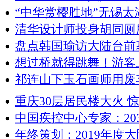
“中华赏樱胜地”无锡
清华设计师投身胡同厕
盘点韩国瑜访大陆台前
想过桥就得跳舞！游客
祁连山下玉石画师用废
重庆30层居民楼大火
中国疾控中心专家：203
年终策划：2019年度大陆