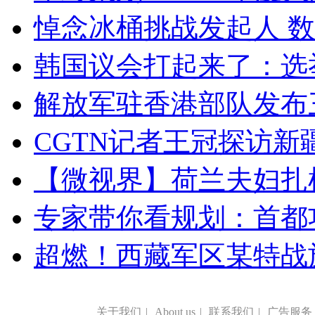
悼念冰桶挑战发起人 数百
韩国议会打起来了：选举
解放军驻香港部队发布三
CGTN记者王冠探访新疆
【微视界】荷兰夫妇扎根青
专家带你看规划：首都功
超燃！西藏军区某特战
关于我们
|
About us
|
联系我们
|
广告服务