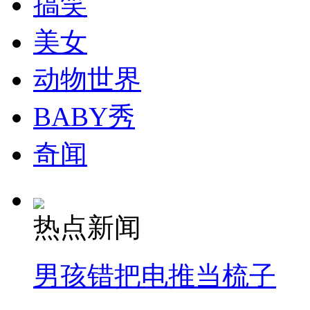
搞笑
走！跟着总书记去植树
美女
消防员救轻生者
花炮节热闹非凡
减压"枕头大战"
动物世界
BABY秀
纽约上演“枕头大战”
奇闻
司机酒驾遇交警 急速倒车逃窜
热点新闻
男孩错把电推当梳子