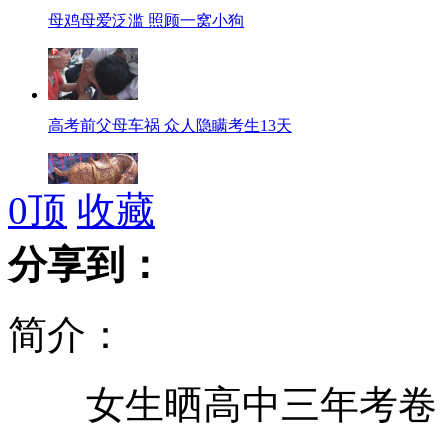
母鸡母爱泛滥 照顾一窝小狗
高考前父母车祸 众人隐瞒考生13天
0
顶
收藏
民间艺人山核桃贴出天价工艺品
分享到：
简介：
孕妇临产遇堵车 交警跑步来开道
女生晒高中三年考卷 高
男子偷车被抓 称"看守所比家好"