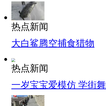
热点新闻
大白鲨腾空捕食猎物
热点新闻
一岁宝宝爱模仿 学街