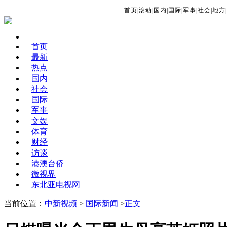
首页
|
滚动
|
国内
|
国际
|
军事
|
社会
|
地方
|
首页
最新
热点
国内
社会
国际
军事
文娱
体育
财经
访谈
港澳台侨
微视界
东北亚电视网
当前位置：
中新视频
>
国际新闻
>
正文