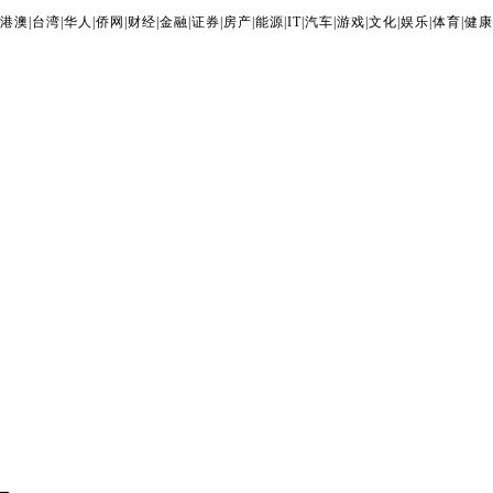
港澳
|
台湾
|
华人
|
侨网
|
财经
|
金融
|
证券
|
房产
|
能源
|
IT
|
汽车
|
游戏
|
文化
|
娱乐
|
体育
|
健康