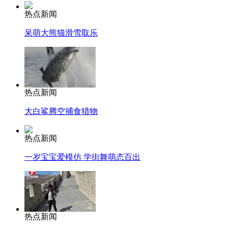
热点新闻
呆萌大熊猫滑雪取乐
热点新闻
大白鲨腾空捕食猎物
热点新闻
一岁宝宝爱模仿 学街舞萌态百出
热点新闻