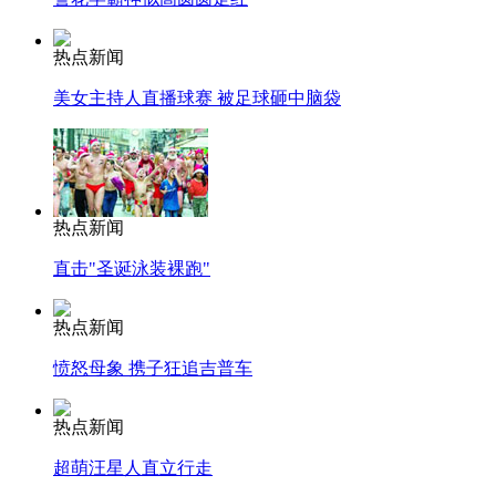
热点新闻
美女主持人直播球赛 被足球砸中脑袋
热点新闻
直击"圣诞泳装裸跑"
热点新闻
愤怒母象 携子狂追吉普车
热点新闻
超萌汪星人直立行走