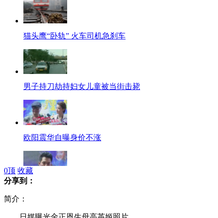
猫头鹰“卧轨” 火车司机急刹车
男子持刀劫持妇女儿童被当街击毙
欧阳震华自曝身价不涨
0
顶
收藏
分享到：
钟汉良古装新剧真打误伤陈楚河
简介：
日媒曝光金正恩生母高英姬照片