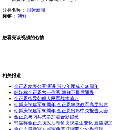
分类名称：
国际新闻
企业申注"黄岩岛"商标 律师称合法
标签：
朝鲜
您看完该视频的心情
天大聘学生校长助理 "洋学生"上岗
刘德华汽球装与粉丝同庆贺
相关报道
金正恩发表公开演讲 贺少年团成立66周年
韩媒称金正恩六一作秀 朝鲜下最后通牒
金正恩指导朝鲜人民军战术演习
阿北部地区地震 数十人可能遇难
朝鲜庆祝建军80周年
金正恩
率党政军高层出席
朝鲜庆祝建军80周年
金正恩
出席中央报告大会
金正恩与阅兵式参加者合影留念
韩媒称金正恩执政后朝鲜央视发生变化 直播增加
金正恩最新官方照穿西装打领带 让外界惊讶