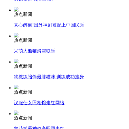
热点新闻
安徽一实载49人客车翻车
真心醉倒!国外神剧被配上中国民乐
热点新闻
走！跟着总书记去植树
呆萌大熊猫滑雪取乐
热点新闻
消防员救轻生者
花炮节热闹非凡
减压"枕头大战"
狗教练陪伴最胖猫咪 训练成功瘦身
热点新闻
纽约上演“枕头大战”
汉服仕女照相馆走红网络
热点新闻
司机酒驾遇交警 急速倒车逃窜
警花学霸神似高圆圆走红