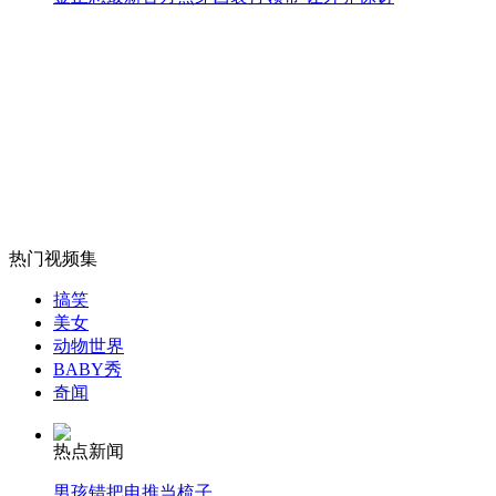
"缉枪治爆"山西销毁枪上万
山西运城恶犬咬伤多人 警民合力深夜将其击毙
女孩北京地铁殴打老人 痛下狠手拳打脚踢
热门视频集
无痛分娩是否安全 医生回应
搞笑
美女
动物世界
外交部：反对强权政治霸凌主义
BABY秀
奇闻
外交部：有关国家言论片面不公正
热点新闻
男孩错把电推当梳子