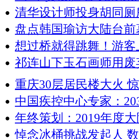
清华设计师投身胡同厕
盘点韩国瑜访大陆台前
想过桥就得跳舞！游客
祁连山下玉石画师用废
重庆30层居民楼大火
中国疾控中心专家：203
年终策划：2019年度大陆
悼念冰桶挑战发起人 数百