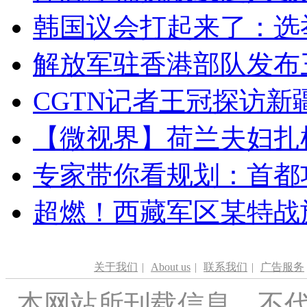
韩国议会打起来了：选举
解放军驻香港部队发布三
CGTN记者王冠探访新疆
【微视界】荷兰夫妇扎根青
专家带你看规划：首都功
超燃！西藏军区某特战
关于我们
|
About us
|
联系我们
|
广告服务
本网站所刊载信息，不代