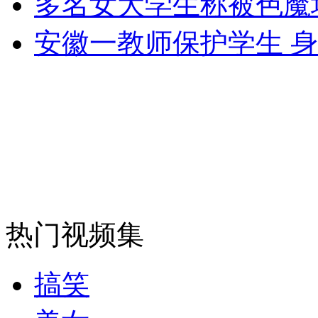
多名女大学生称被色魔
走！跟着总书记去植树
安徽一教师保护学生 
消防员救轻生者
花炮节热闹非凡
减压"枕头大战"
纽约上演“枕头大战”
司机酒驾遇交警 急速倒车逃窜
热门视频集
搞笑