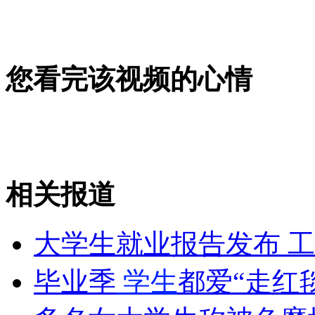
女孩北京地铁殴打老人 痛下狠手拳打脚踢
无痛分娩是否安全 医生回应
您看完该视频的心情
外交部：反对强权政治霸凌主义
外交部：有关国家言论片面不公正
相关报道
大学生就业报告发布 
安徽一实载49人客车翻车
毕业季
学生
都爱“走红