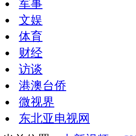
军事
文娱
体育
财经
访谈
港澳台侨
微视界
东北亚电视网