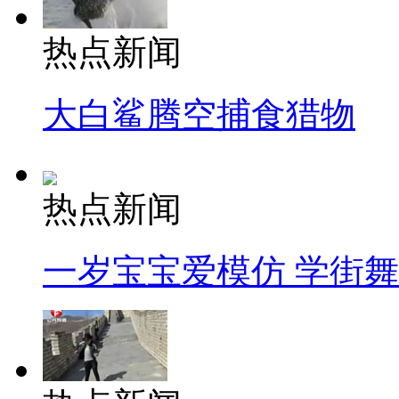
热点新闻
大白鲨腾空捕食猎物
热点新闻
一岁宝宝爱模仿 学街