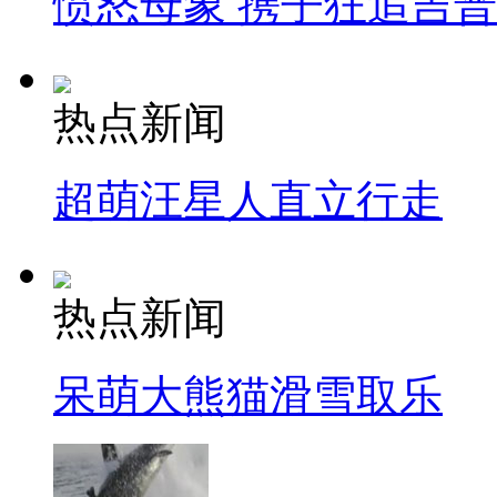
愤怒母象 携子狂追吉
热点新闻
超萌汪星人直立行走
热点新闻
呆萌大熊猫滑雪取乐