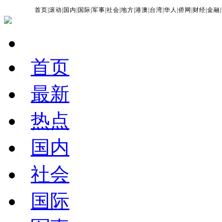
首页
|
滚动
|
国内
|
国际
|
军事
|
社会
|
地方
|
港澳
|
台湾
|
华人
|
侨网
|
财经
|
金融
|
首页
最新
热点
国内
社会
国际