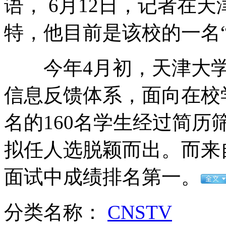
语， 6月12日，记者在
特，他目前是该校的一名
3名航天员全程参与神九演练
今年4月初，天津大学
信息反馈体系，面向在校
外籍人士在京持证件可参加献血
名的160名学生经过简历
拟任人选脱颖而出。而来
神九待选女航天员刘洋高中上课视频
面试中成绩排名第一。
山西运城恶犬咬伤多人 警民合力深夜将其击毙
分类名称：
CNSTV