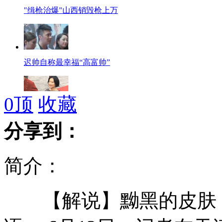
"缉枪治爆"山西销毁枪上万
迟帅自称最幸福“高富帅”
0
顶
收藏
林青霞带包走红毯为遮肚腩
分享到：
简介：
驻港公署15年 港人分享领事保护经历
【解说】黝黑的皮肤，
儿子假期去世 母亲校园内欲轻生