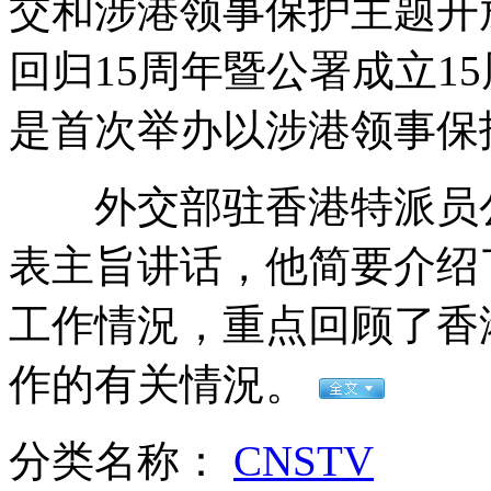
交和涉港领事保护主题开
回归15周年暨公署成立1
周渝民与神秘女子秘密庆祝生日
是首次举办以涉港领事保
外交部驻香港特派员公
神舟九号任务全系统发射演练
表主旨讲话，他简要介绍
工作情況，重点回顾了香
电焊工被七根钢条穿透身体获急救
作的有关情況。
山西运城恶犬咬伤多人 警民合力深夜将其击毙
分类名称：
CNSTV