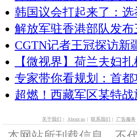
韩国议会打起来了：选举
解放军驻香港部队发布三
CGTN记者王冠探访新疆
【微视界】荷兰夫妇扎根青
专家带你看规划：首都功
超燃！西藏军区某特战
关于我们
|
About us
|
联系我们
|
广告服务
本网站所刊载信息，不代