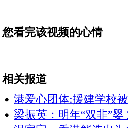
女孩北京地铁殴打老人 痛下狠手拳打脚踢
无痛分娩是否安全 医生回应
您看完该视频的心情
外交部：反对强权政治霸凌主义
外交部：有关国家言论片面不公正
相关报道
港爱心团体:援建学校
安徽一实载49人客车翻车
梁振英：明年“双非”婴