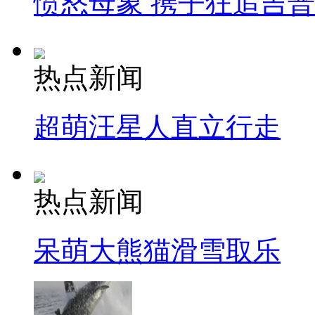
愤怒母象 携子狂追吉
热点新闻
超萌汪星人直立行走
热点新闻
呆萌大熊猫滑雪取乐