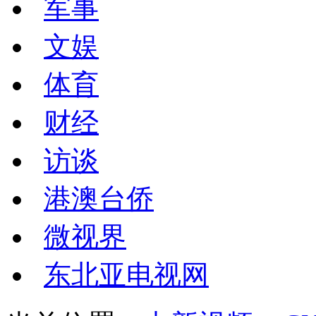
军事
文娱
体育
财经
访谈
港澳台侨
微视界
东北亚电视网