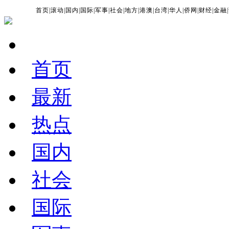
首页
|
滚动
|
国内
|
国际
|
军事
|
社会
|
地方
|
港澳
|
台湾
|
华人
|
侨网
|
财经
|
金融
|
首页
最新
热点
国内
社会
国际