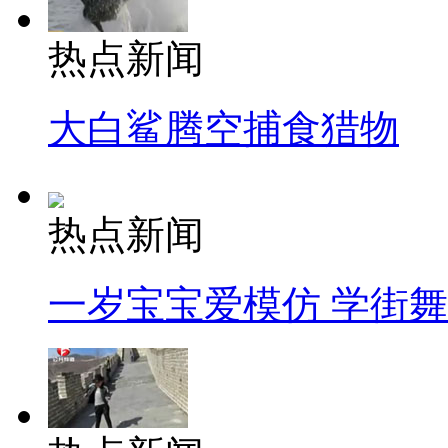
热点新闻
大白鲨腾空捕食猎物
热点新闻
一岁宝宝爱模仿 学街