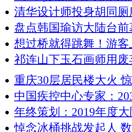
清华设计师投身胡同厕
盘点韩国瑜访大陆台前
想过桥就得跳舞！游客
祁连山下玉石画师用废
重庆30层居民楼大火
中国疾控中心专家：203
年终策划：2019年度大陆
悼念冰桶挑战发起人 数百