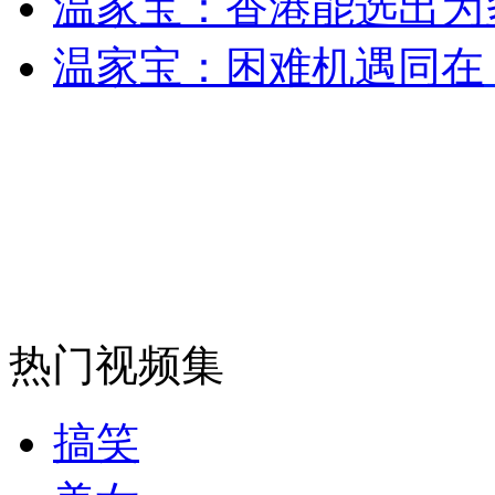
温家宝：香港能选出为
走！跟着总书记去植树
温家宝：困难机遇同在
消防员救轻生者
花炮节热闹非凡
减压"枕头大战"
纽约上演“枕头大战”
司机酒驾遇交警 急速倒车逃窜
热门视频集
搞笑