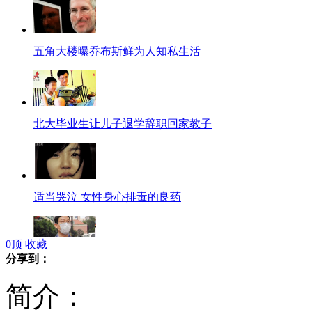
五角大楼曝乔布斯鲜为人知私生活
北大毕业生让儿子退学辞职回家教子
适当哭泣 女性身心排毒的良药
0
顶
收藏
分享到：
"乙肝主管"被调整工作洗厕所
简介：