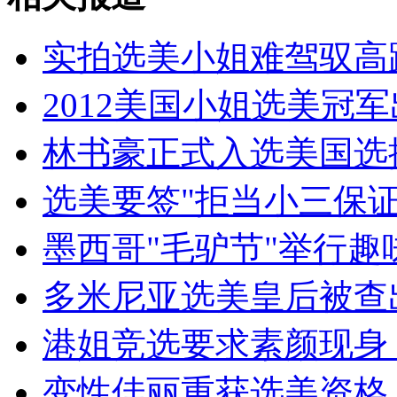
男子持刀劫持妇女儿童被当街击毙
实拍选美小姐难驾驭高
山西运城恶犬咬伤多人 警民合力深夜将其击毙
2012美国小姐选美冠军
林书豪正式入选美国选
女孩北京地铁殴打老人 痛下狠手拳打脚踢
选美要签"拒当小三保证
无痛分娩是否安全 医生回应
墨西哥"毛驴节"举行
多米尼亚选美皇后被查
外交部：反对强权政治霸凌主义
港姐竞选要求素颜现身 
外交部：有关国家言论片面不公正
变性佳丽重获选美资格