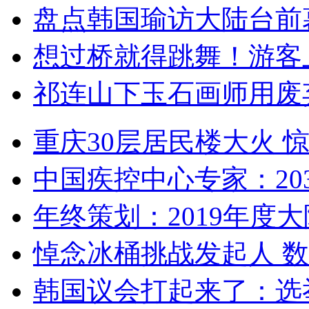
盘点韩国瑜访大陆台前
想过桥就得跳舞！游客
祁连山下玉石画师用废
重庆30层居民楼大火
中国疾控中心专家：203
年终策划：2019年度大陆
悼念冰桶挑战发起人 数百
韩国议会打起来了：选举