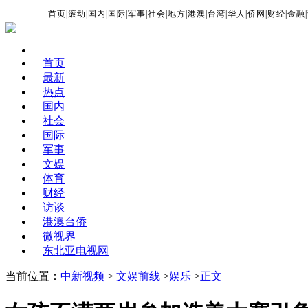
首页
|
滚动
|
国内
|
国际
|
军事
|
社会
|
地方
|
港澳
|
台湾
|
华人
|
侨网
|
财经
|
金融
|
首页
最新
热点
国内
社会
国际
军事
文娱
体育
财经
访谈
港澳台侨
微视界
东北亚电视网
当前位置：
中新视频
>
文娱前线
>
娱乐
>
正文