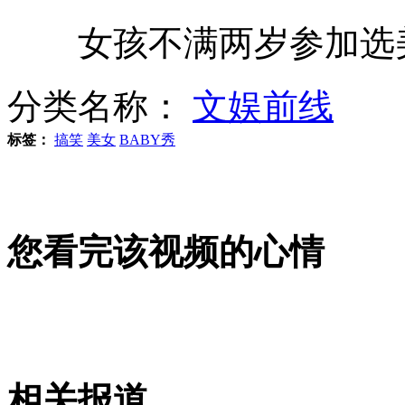
女孩不满两岁参加选
日自卫队员持枪亮相东京街头
分类名称：
文娱前线
日媒曝光金正恩生母高英姬照片
标签：
搞笑
美女
BABY秀
美国一女子被前夫浇汽油烧成火球
您看完该视频的心情
猫头鹰“卧轨” 火车司机急刹车
相关报道