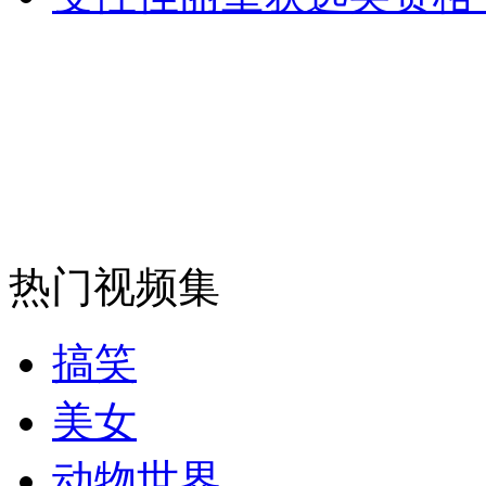
安徽一实载49人客车翻车
走！跟着总书记去植树
消防员救轻生者
花炮节热闹非凡
减压"枕头大战"
热门视频集
搞笑
纽约上演“枕头大战”
美女
司机酒驾遇交警 急速倒车逃窜
动物世界