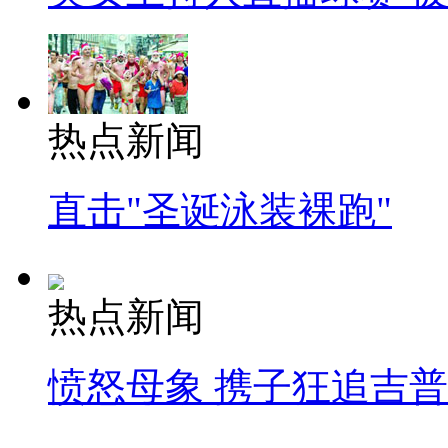
热点新闻
直击"圣诞泳装裸跑"
热点新闻
愤怒母象 携子狂追吉