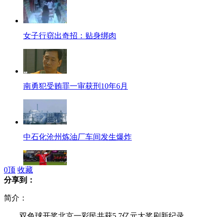
女子行窃出奇招：贴身绑肉
南勇犯受贿罪一审获刑10年6月
中石化沧州炼油厂车间发生爆炸
0
顶
收藏
分享到：
欧洲杯:波兰1比1战平俄罗斯
简介：
双色球开奖北京一彩民共获5.7亿元大奖刷新纪录