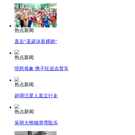
热点新闻
直击"圣诞泳装裸跑"
热点新闻
愤怒母象 携子狂追吉普车
热点新闻
超萌汪星人直立行走
热点新闻
呆萌大熊猫滑雪取乐