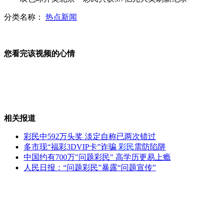
分类名称：
热点新闻
欧洲杯：捷克闪击战2比1胜希腊
您看完该视频的心情
中美联手破获特大走私武器弹药案
相关报道
英国男子错失1.09亿英镑头奖
彩民中592万头奖 淡定自称已两次错过
多市现“福彩3DVIP卡”诈骗
彩民
需防陷阱
中国约有700万"问题彩民" 高学历更易上瘾
人民日报：“问题彩民”暴露“问题宣传”
韩国：韩美举行联合炮兵实弹演习