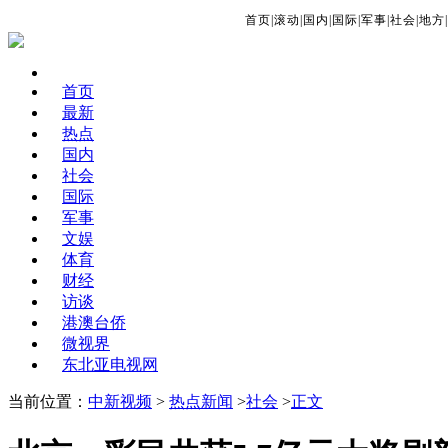
首页
|
滚动
|
国内
|
国际
|
军事
|
社会
|
地方
|
首页
最新
热点
国内
社会
国际
军事
文娱
体育
财经
访谈
港澳台侨
微视界
东北亚电视网
当前位置：
中新视频
>
热点新闻
>
社会
>
正文