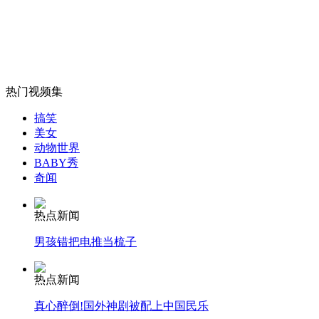
沈阳一化工厂库房发生爆炸
山西运城恶犬咬伤多人 警民合力深夜将其击毙
热门视频集
搞笑
女孩北京地铁殴打老人 痛下狠手拳打脚踢
美女
动物世界
BABY秀
奇闻
无痛分娩是否安全 医生回应
热点新闻
外交部：反对强权政治霸凌主义
男孩错把电推当梳子
外交部：有关国家言论片面不公正
热点新闻
真心醉倒!国外神剧被配上中国民乐