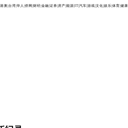
港澳
|
台湾
|
华人
|
侨网
|
财经
|
金融
|
证券
|
房产
|
能源
|
IT
|
汽车
|
游戏
|
文化
|
娱乐
|
体育
|
健康