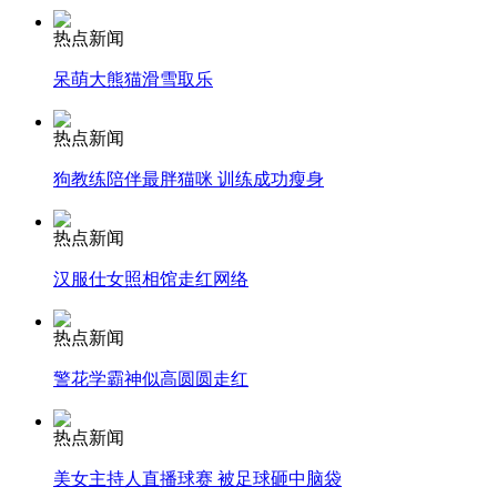
热点新闻
安徽一实载49人客车翻车
呆萌大熊猫滑雪取乐
热点新闻
走！跟着总书记去植树
狗教练陪伴最胖猫咪 训练成功瘦身
热点新闻
消防员救轻生者
花炮节热闹非凡
减压"枕头大战"
汉服仕女照相馆走红网络
热点新闻
警花学霸神似高圆圆走红
纽约上演“枕头大战”
热点新闻
司机酒驾遇交警 急速倒车逃窜
美女主持人直播球赛 被足球砸中脑袋