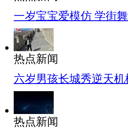
一岁宝宝爱模仿 学街
热点新闻
六岁男孩长城秀逆天机
热点新闻