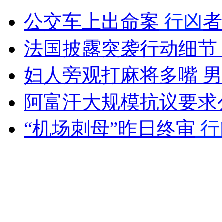
欧洲杯：捷克闪击战2比1胜希腊
公交车上出命案
行凶
者
山西运城恶犬咬伤多人 警民合力深夜将其击毙
法国披露突袭行动细节
妇人旁观打麻将多嘴 
女孩北京地铁殴打老人 痛下狠手拳打脚踢
阿富汗大规模抗议要求
“机场刺母”昨日终审
行
无痛分娩是否安全 医生回应
外交部：反对强权政治霸凌主义
外交部：有关国家言论片面不公正