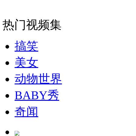
安徽一实载49人客车翻车
热门视频集
搞笑
走！跟着总书记去植树
美女
消防员救轻生者
花炮节热闹非凡
减压"枕头大战"
动物世界
BABY秀
纽约上演“枕头大战”
奇闻
司机酒驾遇交警 急速倒车逃窜