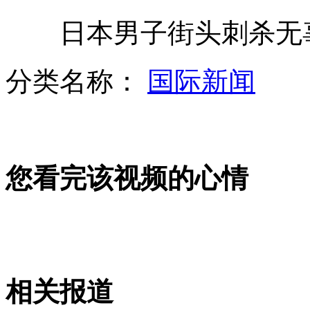
日本男子街头刺杀无辜
女子行窃出奇招：贴身绑肉
分类名称：
国际新闻
南勇犯受贿罪一审获刑10年6月
您看完该视频的心情
中石化沧州炼油厂车间发生爆炸
欧洲杯:波兰1比1战平俄罗斯
相关报道