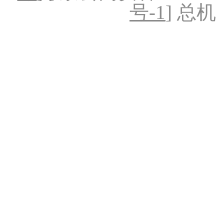
号-1
] 总机：