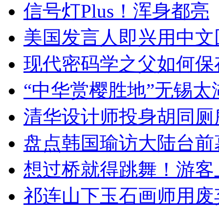
信号灯Plus！浑身都亮
美国发言人即兴用中文
现代密码学之父如何保
“中华赏樱胜地”无锡
清华设计师投身胡同厕
盘点韩国瑜访大陆台前
想过桥就得跳舞！游客
祁连山下玉石画师用废