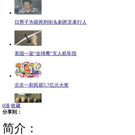
日男子为获死刑街头刺死无辜行人
美国一架“全球鹰”无人机坠毁
北京一彩民获5.7亿元大奖
0
顶
收藏
分享到：
足坛反腐第二批宣判 四"国脚"获刑
简介：