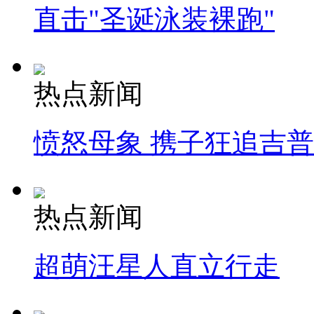
直击"圣诞泳装裸跑"
热点新闻
愤怒母象 携子狂追吉
热点新闻
超萌汪星人直立行走