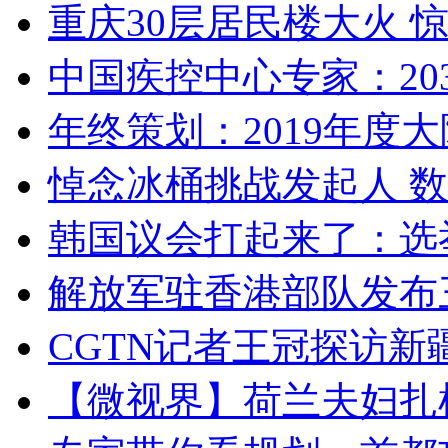
重庆30层居民楼大火
中国疾控中心专家：203
年终策划：2019年度大陆
悼念冰桶挑战发起人 数百
韩国议会打起来了：选举
解放军驻香港部队发布三
CGTN记者王冠探访新疆
【微视界】荷兰夫妇扎根青