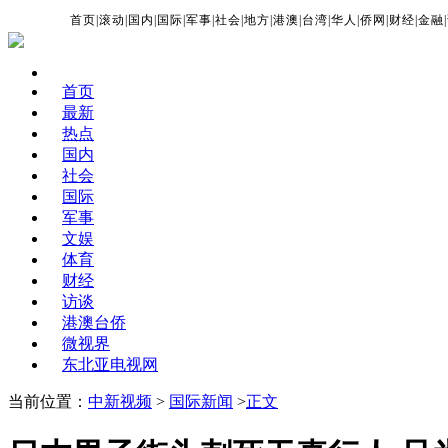
首页
|
滚动
|
国内
|
国际
|
军事
|
社会
|
地方
|
港澳
|
台湾
|
华人
|
侨网
|
财经
|
金融
|
首页
最新
热点
国内
社会
国际
军事
文娱
体育
财经
访谈
港澳台侨
微视界
东北亚电视网
当前位置：
中新视频
>
国际新闻
>
正文