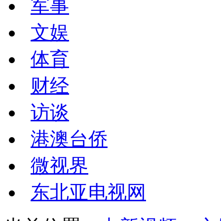
军事
文娱
体育
财经
访谈
港澳台侨
微视界
东北亚电视网