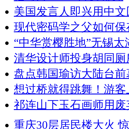
美国发言人即兴用中文
现代密码学之父如何保
“中华赏樱胜地”无锡
清华设计师投身胡同厕
盘点韩国瑜访大陆台前
想过桥就得跳舞！游客
祁连山下玉石画师用废
重庆30层居民楼大火