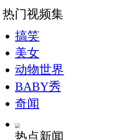
走！跟着总书记去植树
热门视频集
消防员救轻生者
花炮节热闹非凡
减压"枕头大战"
搞笑
美女
纽约上演“枕头大战”
动物世界
司机酒驾遇交警 急速倒车逃窜
BABY秀
奇闻
热点新闻