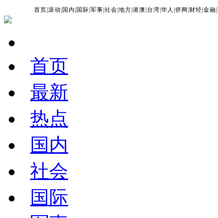
首页
|
滚动
|
国内
|
国际
|
军事
|
社会
|
地方
|
港澳
|
台湾
|
华人
|
侨网
|
财经
|
金融
|
首页
最新
热点
国内
社会
国际