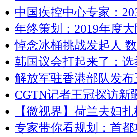
中国疾控中心专家：203
年终策划：2019年度大陆
悼念冰桶挑战发起人 数百
韩国议会打起来了：选举
解放军驻香港部队发布三
CGTN记者王冠探访新疆
【微视界】荷兰夫妇扎根青
专家带你看规划：首都功