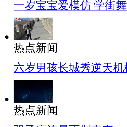
一岁宝宝爱模仿 学街
热点新闻
六岁男孩长城秀逆天机
热点新闻