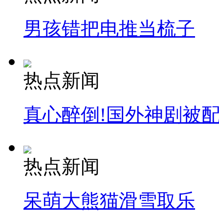
男孩错把电推当梳子
热点新闻
真心醉倒!国外神剧被
热点新闻
呆萌大熊猫滑雪取乐