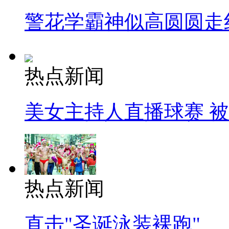
警花学霸神似高圆圆走
热点新闻
美女主持人直播球赛 
热点新闻
直击"圣诞泳装裸跑"