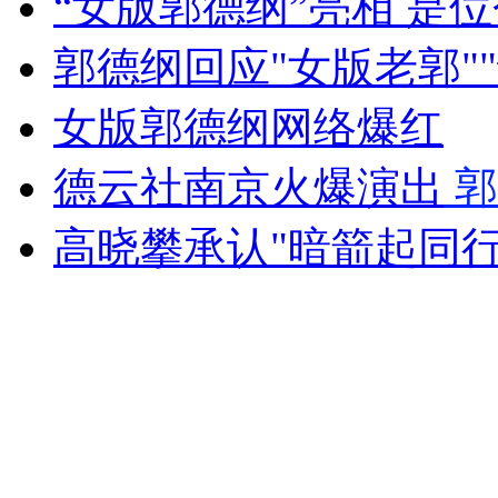
“女版郭德纲”亮相 是
女孩北京地铁殴打老人 痛下狠手拳打脚踢
郭德纲回应"女版老郭"
无痛分娩是否安全 医生回应
女版郭德纲网络爆红
德云社南京火爆演出
郭
外交部：反对强权政治霸凌主义
高晓攀承认"暗箭起同行
外交部：有关国家言论片面不公正
安徽一实载49人客车翻车