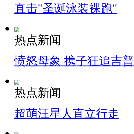
直击"圣诞泳装裸跑"
热点新闻
愤怒母象 携子狂追吉
热点新闻
超萌汪星人直立行走