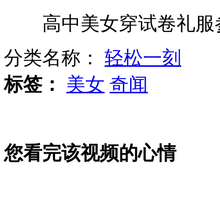
高中美女穿试卷礼服
遭遇抢劫 华人老板显“功夫”
分类名称：
轻松一刻
郭德纲暗讽周立波技不如人
标签：
美女
奇闻
刘谦:魔术融入"催眠术"想起上辈事
您看完该视频的心情
C罗两失单刀 葡萄牙3-2绝杀丹麦