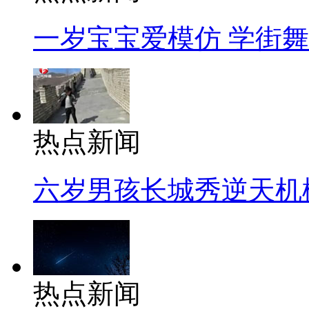
一岁宝宝爱模仿 学街
热点新闻
六岁男孩长城秀逆天机
热点新闻