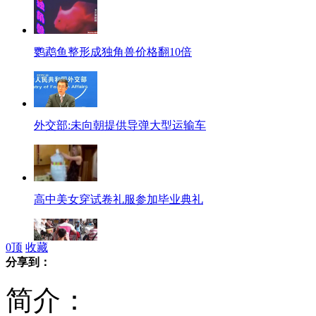
鹦鹉鱼整形成独角兽价格翻10倍
外交部:未向朝提供导弹大型运输车
高中美女穿试卷礼服参加毕业典礼
0
顶
收藏
分享到：
小学生坐电动车趴妈妈背上写作业
简介：