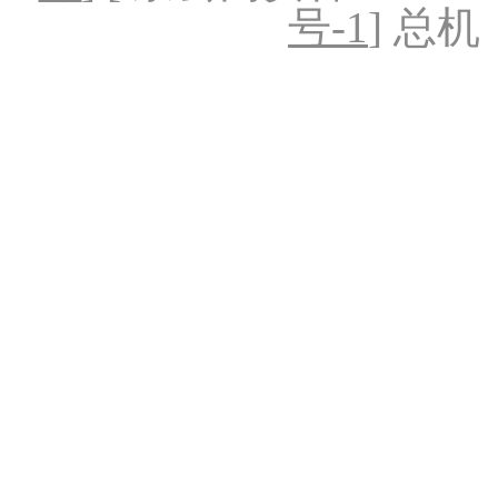
号-1
] 总机：