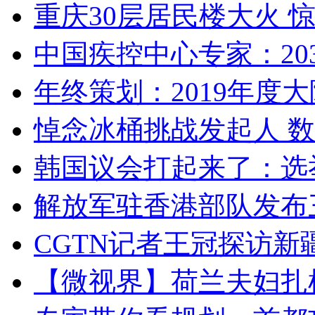
重庆30层居民楼大火
中国疾控中心专家：203
年终策划：2019年度大陆
悼念冰桶挑战发起人 数百
韩国议会打起来了：选举
解放军驻香港部队发布三
CGTN记者王冠探访新疆
【微视界】荷兰夫妇扎根青