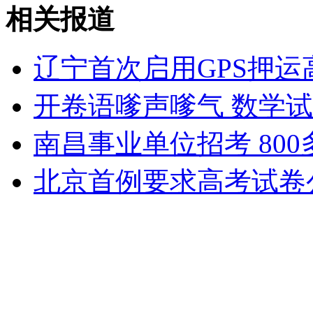
王菲李亚鹏为女费尽心机
相关报道
山西运城恶犬咬伤多人 警民合力深夜将其击毙
辽宁首次启用GPS押运
开卷语嗲声嗲气 数学
女孩北京地铁殴打老人 痛下狠手拳打脚踢
南昌事业单位招考 80
北京首例要求高考试卷
无痛分娩是否安全 医生回应
外交部：反对强权政治霸凌主义
外交部：有关国家言论片面不公正