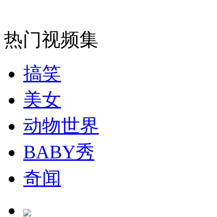
安徽一实载49人客车翻车
热门视频集
搞笑
走！跟着总书记去植树
美女
消防员救轻生者
花炮节热闹非凡
减压"枕头大战"
动物世界
BABY秀
纽约上演“枕头大战”
奇闻
司机酒驾遇交警 急速倒车逃窜