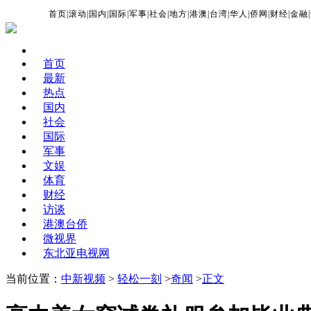
首页
|
滚动
|
国内
|
国际
|
军事
|
社会
|
地方
|
港澳
|
台湾
|
华人
|
侨网
|
财经
|
金融
|
首页
最新
热点
国内
社会
国际
军事
文娱
体育
财经
访谈
港澳台侨
微视界
东北亚电视网
当前位置：
中新视频
>
轻松一刻
>
奇闻
>
正文