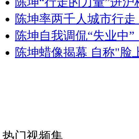
陈坤“行走的力量”进沪
女孩北京地铁殴打老人 痛下狠手拳打脚踢
陈坤率两千人城市行走 
无痛分娩是否安全 医生回应
陈坤自我调侃“失业中”
陈坤蜡像揭幕 自称"脸
外交部：反对强权政治霸凌主义
外交部：有关国家言论片面不公正
安徽一实载49人客车翻车
热门视频集