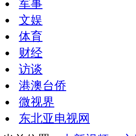
军事
文娱
体育
财经
访谈
港澳台侨
微视界
东北亚电视网