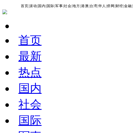
首页
|
滚动
|
国内
|
国际
|
军事
|
社会
|
地方
|
港澳
|
台湾
|
华人
|
侨网
|
财经
|
金融
|
首页
最新
热点
国内
社会
国际