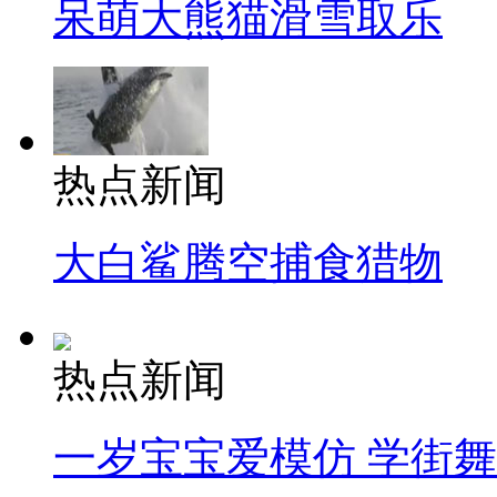
呆萌大熊猫滑雪取乐
热点新闻
大白鲨腾空捕食猎物
热点新闻
一岁宝宝爱模仿 学街