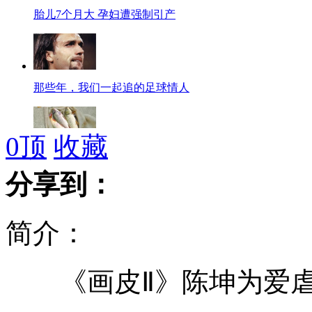
胎儿7个月大 孕妇遭强制引产
那些年，我们一起追的足球情人
0
顶
收藏
两男子馋嘴偷3条鱼 谁料竟值8万4
分享到：
简介：
实拍交警赤脚帮忙推熄火汽车
《画皮Ⅱ》陈坤为爱虐
六月天琴座流星雨15日绽放夜空