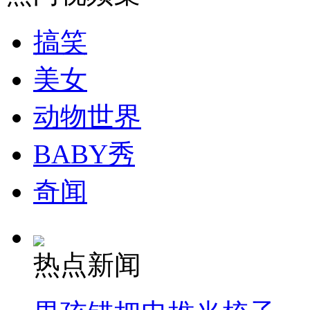
走！跟着总书记去植树
搞笑
消防员救轻生者
花炮节热闹非凡
减压"枕头大战"
美女
动物世界
纽约上演“枕头大战”
BABY秀
司机酒驾遇交警 急速倒车逃窜
奇闻
热点新闻