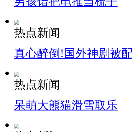
男孩错把电推当梳子
热点新闻
真心醉倒!国外神剧被
热点新闻
呆萌大熊猫滑雪取乐