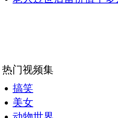
安徽一实载49人客车翻车
走！跟着总书记去植树
消防员救轻生者
花炮节热闹非凡
减压"枕头大战"
热门视频集
搞笑
纽约上演“枕头大战”
美女
司机酒驾遇交警 急速倒车逃窜
动物世界