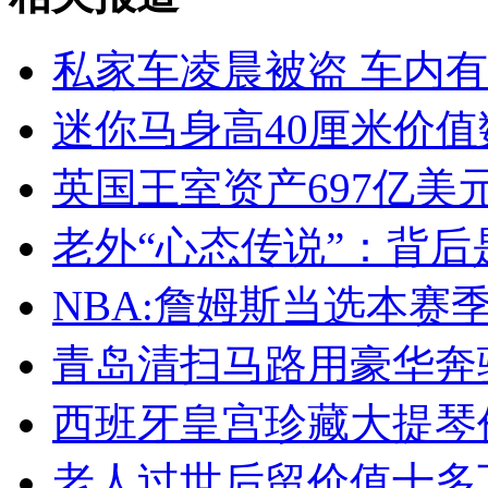
两男子馋嘴偷3条鱼 谁料竟值8万4
私家车凌晨被盗 车内
山西运城恶犬咬伤多人 警民合力深夜将其击毙
迷你马身高40厘米价值
英国王室资产697亿美
女孩北京地铁殴打老人 痛下狠手拳打脚踢
老外“心态传说”：背
无痛分娩是否安全 医生回应
NBA:詹姆斯当选本赛
青岛清扫马路用豪华奔驰
外交部：反对强权政治霸凌主义
西班牙皇宫珍藏大提琴价
外交部：有关国家言论片面不公正
老人过世后留价值十多