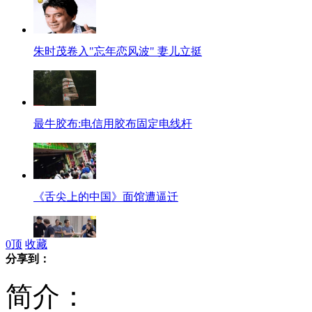
朱时茂卷入"忘年恋风波" 妻儿立挺
最牛胶布:电信用胶布固定电线杆
《舌尖上的中国》面馆遭逼迁
0
顶
收藏
分享到：
萨科齐卸任总统后10名警察护卫
简介：