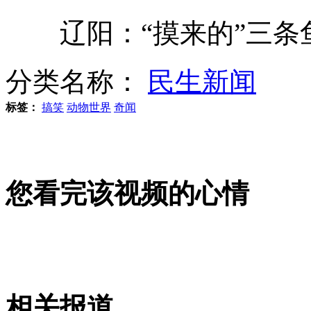
辽阳：“摸来的”三条
实拍男子浴池行窃被发现后持刀伤人
分类名称：
民生新闻
保安追贼被刺9刀 小偷撒现金开路
标签：
搞笑
动物世界
奇闻
胎儿7个月大 孕妇遭强制引产
您看完该视频的心情
那些年，我们一起追的足球情人
相关报道