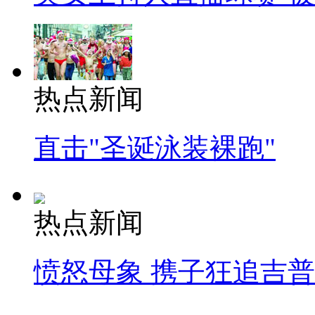
热点新闻
直击"圣诞泳装裸跑"
热点新闻
愤怒母象 携子狂追吉