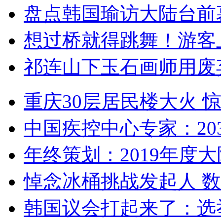
盘点韩国瑜访大陆台前
想过桥就得跳舞！游客
祁连山下玉石画师用废
重庆30层居民楼大火
中国疾控中心专家：203
年终策划：2019年度大陆
悼念冰桶挑战发起人 数百
韩国议会打起来了：选举