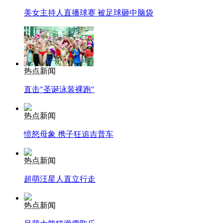
美女主持人直播球赛 被足球砸中脑袋
热点新闻
直击"圣诞泳装裸跑"
热点新闻
愤怒母象 携子狂追吉普车
热点新闻
超萌汪星人直立行走
热点新闻