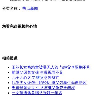
分类名称：
热点新闻
韩国：鲨鱼接连出没东海岸
您看完该视频的心情
实拍:雷电袭机坪 机场"吓破胆"
相关报道
“摸来”三条鱼价值7万 吓傻小偷
王菲长女窦靖童被曝无人管 与继父李亚鹏不和
前继父囚禁女孩 生母视而不见
儿子无心之过
继父
意外身亡
14岁少女怀孕可怕经历:继父强暴生母做帮凶
中年焕发“第二春”的明星
男孩母亲去世 生父与继父争夺抚养权
一女孩遭禽兽继父强奸一年多