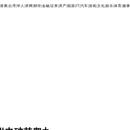
港澳
|
台湾
|
华人
|
侨网
|
财经
|
金融
|
证券
|
房产
|
能源
|
IT
|
汽车
|
游戏
|
文化
|
娱乐
|
体育
|
健康