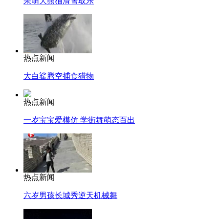
呆萌大熊猫滑雪取乐
热点新闻
大白鲨腾空捕食猎物
热点新闻
一岁宝宝爱模仿 学街舞萌态百出
热点新闻
六岁男孩长城秀逆天机械舞