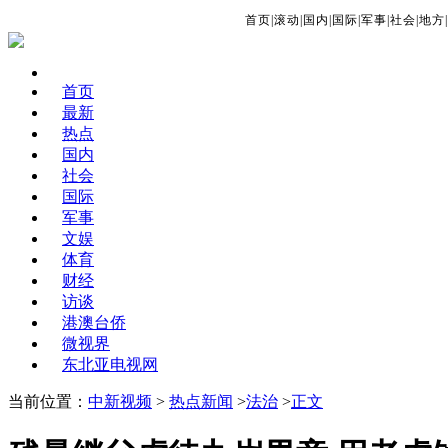
首页
|
滚动
|
国内
|
国际
|
军事
|
社会
|
地方
|
首页
最新
热点
国内
社会
国际
军事
文娱
体育
财经
访谈
港澳台侨
微视界
东北亚电视网
当前位置：
中新视频
>
热点新闻
>
法治
>
正文