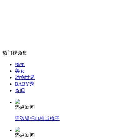
朱时茂卷入"忘年恋风波" 妻儿立挺
山西运城恶犬咬伤多人 警民合力深夜将其击毙
热门视频集
女孩北京地铁殴打老人 痛下狠手拳打脚踢
搞笑
美女
动物世界
无痛分娩是否安全 医生回应
BABY秀
奇闻
外交部：反对强权政治霸凌主义
热点新闻
男孩错把电推当梳子
外交部：有关国家言论片面不公正
热点新闻