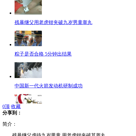
残暴继父用老虎钳夹破九岁男童睾丸
粽子是否合格 5分钟出结果
中国新一代火箭发动机研制成功
0
顶
收藏
分享到：
乳协理事长称:我孙子喝的国产奶
简介：
残暴继父虐待九岁男童 用老虎钳夹破其睾丸