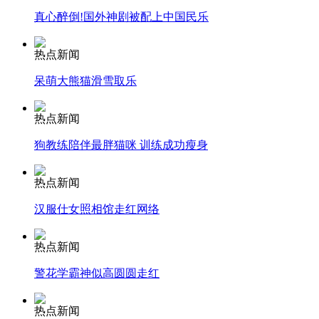
真心醉倒!国外神剧被配上中国民乐
安徽一实载49人客车翻车
热点新闻
呆萌大熊猫滑雪取乐
走！跟着总书记去植树
热点新闻
狗教练陪伴最胖猫咪 训练成功瘦身
消防员救轻生者
花炮节热闹非凡
减压"枕头大战"
热点新闻
汉服仕女照相馆走红网络
纽约上演“枕头大战”
热点新闻
警花学霸神似高圆圆走红
司机酒驾遇交警 急速倒车逃窜
热点新闻