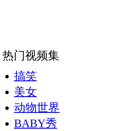
安徽一实载49人客车翻车
走！跟着总书记去植树
热门视频集
消防员救轻生者
花炮节热闹非凡
减压"枕头大战"
搞笑
美女
纽约上演“枕头大战”
动物世界
BABY秀
司机酒驾遇交警 急速倒车逃窜