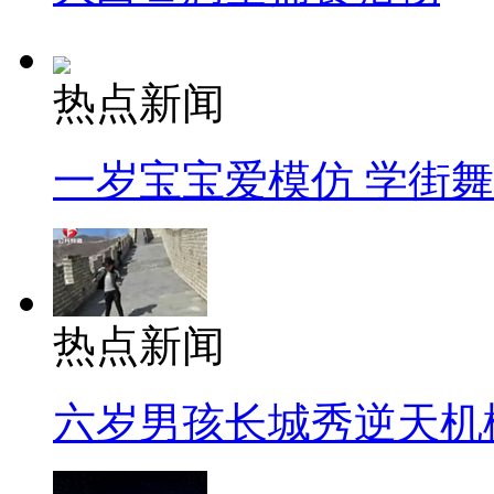
热点新闻
一岁宝宝爱模仿 学街
热点新闻
六岁男孩长城秀逆天机