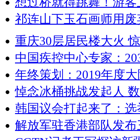
想过桥就得跳舞！游客
祁连山下玉石画师用废
重庆30层居民楼大火
中国疾控中心专家：203
年终策划：2019年度大陆
悼念冰桶挑战发起人 数百
韩国议会打起来了：选举
解放军驻香港部队发布三