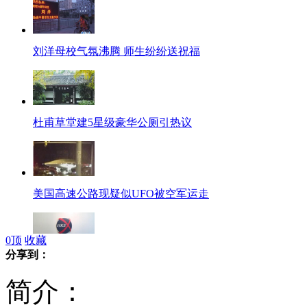
刘洋母校气氛沸腾 师生纷纷送祝福
杜甫草堂建5星级豪华公厕引热议
美国高速公路现疑似UFO被空军运走
0
顶
收藏
分享到：
港交所近14亿英镑购伦敦金属交易所
简介：