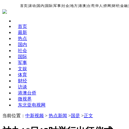
首页
|
滚动
|
国内
|
国际
|
军事
|
社会
|
地方
|
港澳
|
台湾
|
华人
|
侨网
|
财经
|
金融
|
首页
最新
热点
国内
社会
国际
军事
文娱
体育
财经
访谈
港澳台侨
微视界
东北亚电视网
当前位置：
中新视频
>
热点新闻
>
国是
>
正文