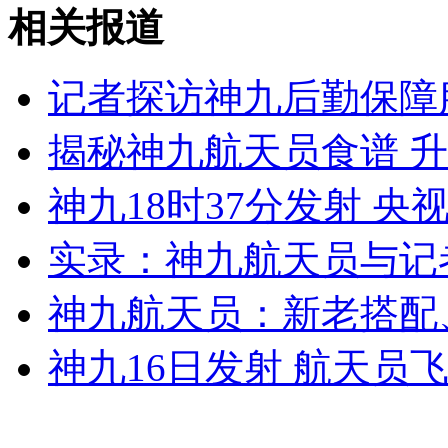
赴南沙黄岩岛海南渔民补习法理常识
相关报道
山西运城恶犬咬伤多人 警民合力深夜将其击毙
记者探访神九后勤保障
揭秘神九航天员食谱 
女孩北京地铁殴打老人 痛下狠手拳打脚踢
神九18时37分发射 
实录：神九航天员与记
无痛分娩是否安全 医生回应
神九航天员：新老搭配
外交部：反对强权政治霸凌主义
神九16日发射 航天员
外交部：有关国家言论片面不公正