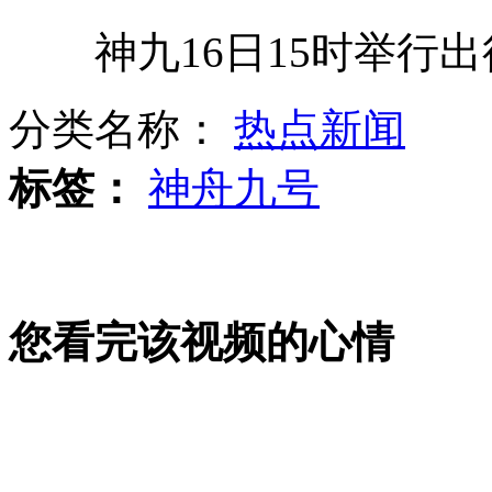
神九16日15时举行出
记者探访神九后勤服务基地航天镇
分类名称：
热点新闻
揭秘神九航天员食谱 升空前须洗肠
标签：
神舟九号
神九18时37分发射 央视多频道直播
您看完该视频的心情
天津羊驼接班章鱼哥预测连中四场