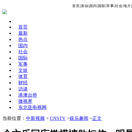
首页
|
滚动
|
国内
|
国际
|
军事
|
社会
|
地方
|
首页
最新
热点
国内
社会
国际
军事
文娱
体育
财经
访谈
港澳台侨
微视界
东北亚电视网
当前位置：
中新视频
>
CNSTV
>
娱乐趣闻
>
正文