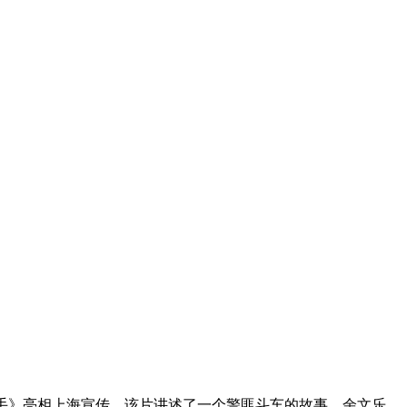
手》亮相上海宣传。该片讲述了一个警匪斗车的故事，余文乐