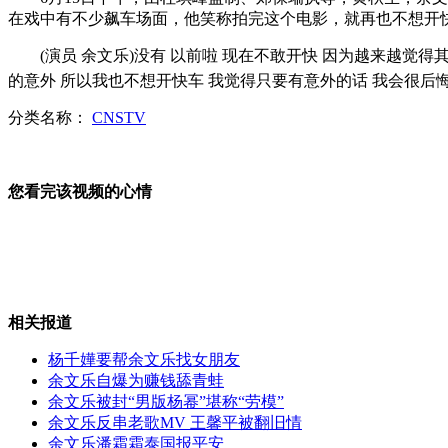
在戏中有不少飙车场面，他笑称拍完这个电影，就再也不想开快
港交所近14亿英镑购伦敦金属交易所
(演员 余文乐)没有 以前啦 现在不敢开快 因为越来越觉得
的意外 所以我也不想开快车 我觉得只要有意外的话 我会很后悔
分类名称：
CNSTV
记者探访神九后勤服务基地航天镇
您看完该视频的心情
揭秘神九航天员食谱 升空前须洗肠
相关报道
神九18时37分发射 央视多频道直播
杨千嬅要帮余文乐找女朋友
余文乐自爆为赚钱舔青蛙
余文乐被封“男版杨幂”堪称“劳模”
余文乐反串老歌MV 王馨平被翻旧情
余文乐潘霜霜泰国报平安