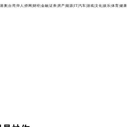
港澳
|
台湾
|
华人
|
侨网
|
财经
|
金融
|
证券
|
房产
|
能源
|
IT
|
汽车
|
游戏
|
文化
|
娱乐
|
体育
|
健康