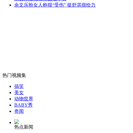
天津羊驼接班章鱼哥预测连中四场
余文乐扮女人称很“受伤” 挺舒淇很给力
山西运城恶犬咬伤多人 警民合力深夜将其击毙
女孩北京地铁殴打老人 痛下狠手拳打脚踢
热门视频集
无痛分娩是否安全 医生回应
搞笑
美女
外交部：反对强权政治霸凌主义
动物世界
BABY秀
奇闻
外交部：有关国家言论片面不公正
热点新闻