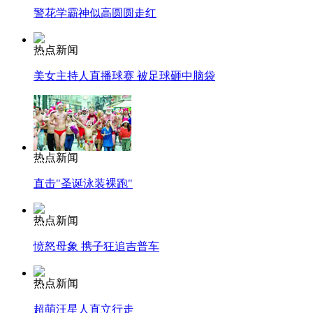
警花学霸神似高圆圆走红
热点新闻
美女主持人直播球赛 被足球砸中脑袋
热点新闻
直击"圣诞泳装裸跑"
热点新闻
愤怒母象 携子狂追吉普车
热点新闻
超萌汪星人直立行走