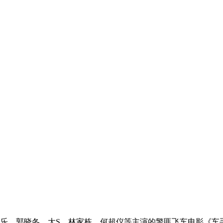
乐，郭晓冬，大S，林家栋，何超仪等主演的警匪飞车电影《车