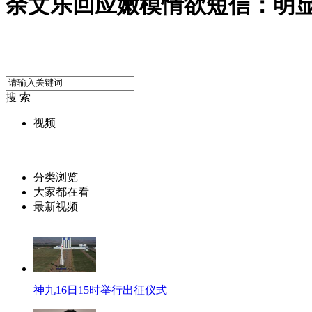
余文乐回应嫩模情欲短信：明
搜 索
视频
分类浏览
大家都在看
最新视频
神九16日15时举行出征仪式