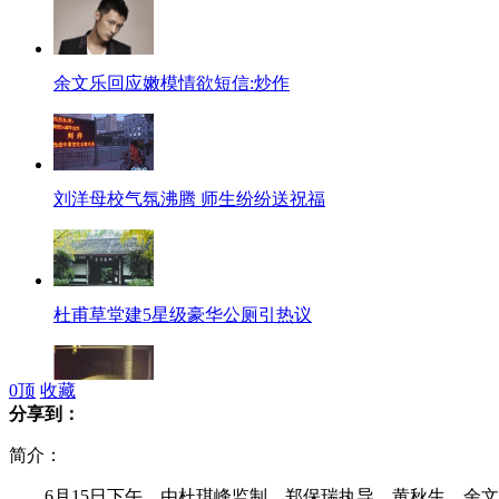
余文乐回应嫩模情欲短信:炒作
刘洋母校气氛沸腾 师生纷纷送祝福
杜甫草堂建5星级豪华公厕引热议
0
顶
收藏
分享到：
美国高速公路现疑似UFO被空军运走
简介：
6月15日下午，由杜琪峰监制、郑保瑞执导，黄秋生，余文