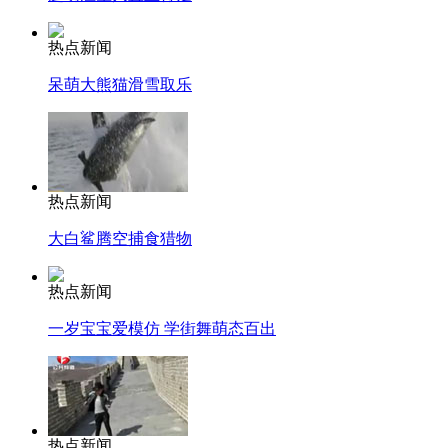
热点新闻
呆萌大熊猫滑雪取乐
热点新闻
大白鲨腾空捕食猎物
热点新闻
一岁宝宝爱模仿 学街舞萌态百出
热点新闻