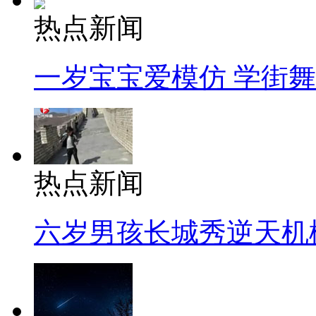
热点新闻
一岁宝宝爱模仿 学街
热点新闻
六岁男孩长城秀逆天机