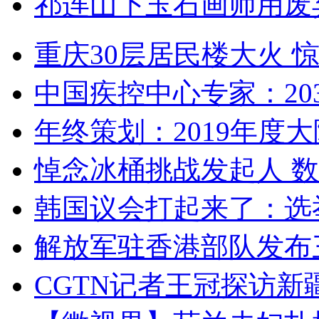
祁连山下玉石画师用废
重庆30层居民楼大火
中国疾控中心专家：203
年终策划：2019年度大陆
悼念冰桶挑战发起人 数百
韩国议会打起来了：选举
解放军驻香港部队发布三
CGTN记者王冠探访新疆