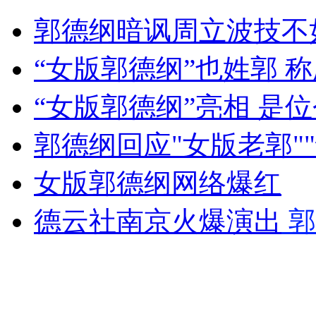
试卷给老师留言:有房有车来迎娶你
郭德纲暗讽周立波技不
山西运城恶犬咬伤多人 警民合力深夜将其击毙
“女版郭德纲”也姓郭 
“女版郭德纲”亮相 是
女孩北京地铁殴打老人 痛下狠手拳打脚踢
郭德纲回应"女版老郭"
女版郭德纲网络爆红
无痛分娩是否安全 医生回应
德云社南京火爆演出
郭
外交部：反对强权政治霸凌主义
外交部：有关国家言论片面不公正