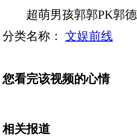
超萌男孩郭郭PK郭德
欧洲杯德国三战全胜 B组第一晋级
分类名称：
文娱前线
富豪海选相亲 200名女子争"傍富"
您看完该视频的心情
蛟龙号二次下潜因机械故障取消
小伙儿透支八张信用卡买彩票被捕
相关报道