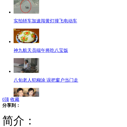
实拍轿车加速闯黄灯撞飞电动车
神九航天员端午将吃八宝饭
八旬老人犯糊涂 误把窗户当门走
0
顶
收藏
分享到：
梁朝伟尴尬避谈刘嘉玲绯闻
简介：