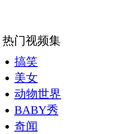
安徽一实载49人客车翻车
热门视频集
走！跟着总书记去植树
搞笑
消防员救轻生者
花炮节热闹非凡
减压"枕头大战"
美女
动物世界
纽约上演“枕头大战”
BABY秀
奇闻
司机酒驾遇交警 急速倒车逃窜