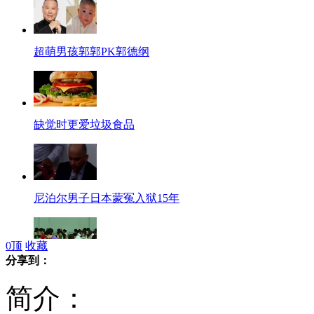
超萌男孩郭郭PK郭德纲
缺觉时更爱垃圾食品
尼泊尔男子日本蒙冤入狱15年
0
顶
收藏
分享到：
景德镇错播英语四六级听力
简介：