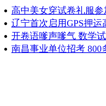
5名小学生操场遭雷击 雨伞或是元凶
高中美女穿试卷礼服参
山西运城恶犬咬伤多人 警民合力深夜将其击毙
辽宁首次启用GPS押运
开卷语嗲声嗲气 数学
女孩北京地铁殴打老人 痛下狠手拳打脚踢
南昌事业单位招考 80
无痛分娩是否安全 医生回应
外交部：反对强权政治霸凌主义
外交部：有关国家言论片面不公正