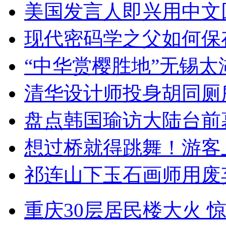
美国发言人即兴用中文
现代密码学之父如何保
“中华赏樱胜地”无锡
清华设计师投身胡同厕
盘点韩国瑜访大陆台前
想过桥就得跳舞！游客
祁连山下玉石画师用废
重庆30层居民楼大火