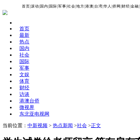
首页
|
滚动
|
国内
|
国际
|
军事
|
社会
|
地方
|
港澳
|
台湾
|
华人
|
侨网
|
财经
|
金融
|
首页
最新
热点
国内
社会
国际
军事
文娱
体育
财经
访谈
港澳台侨
微视界
东北亚电视网
当前位置：
中新视频
>
热点新闻
>
社会
>
正文