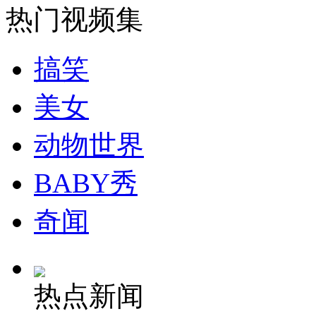
热门视频集
安徽一实载49人客车翻车
搞笑
美女
走！跟着总书记去植树
动物世界
消防员救轻生者
花炮节热闹非凡
减压"枕头大战"
BABY秀
奇闻
纽约上演“枕头大战”
热点新闻
司机酒驾遇交警 急速倒车逃窜