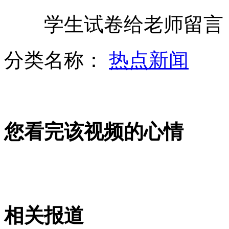
学生试卷给老师留言 
朝鲜大旱农作物绝收 几十万人抗旱
分类名称：
热点新闻
5岁男孩冷静帮母亲紧急分娩
您看完该视频的心情
雀巢1+2咖啡现飞虫干尸遭投诉
神九预计中午与天宫首次载人对接
相关报道