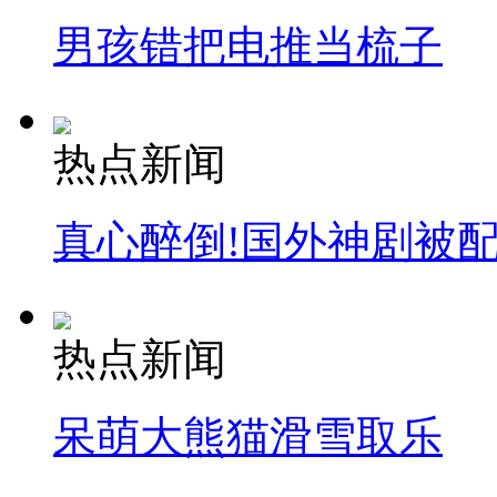
男孩错把电推当梳子
热点新闻
真心醉倒!国外神剧被
热点新闻
呆萌大熊猫滑雪取乐