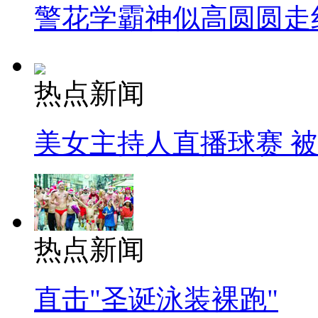
警花学霸神似高圆圆走
热点新闻
美女主持人直播球赛 
热点新闻
直击"圣诞泳装裸跑"