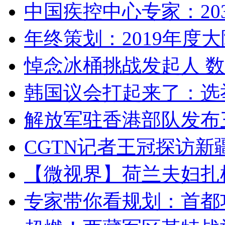
中国疾控中心专家：203
年终策划：2019年度大陆
悼念冰桶挑战发起人 数百
韩国议会打起来了：选举
解放军驻香港部队发布三
CGTN记者王冠探访新疆
【微视界】荷兰夫妇扎根青
专家带你看规划：首都功