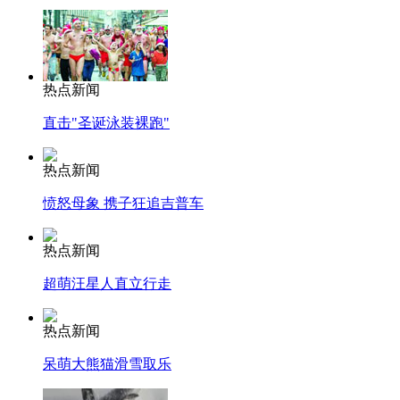
热点新闻
直击"圣诞泳装裸跑"
热点新闻
愤怒母象 携子狂追吉普车
热点新闻
超萌汪星人直立行走
热点新闻
呆萌大熊猫滑雪取乐