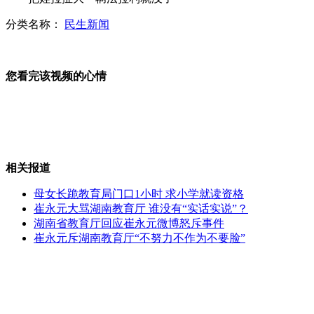
分类名称：
民生新闻
5岁男孩冷静帮母亲紧急分娩
您看完该视频的心情
雀巢1+2咖啡现飞虫干尸遭投诉
相关报道
神九预计中午与天宫首次载人对接
母女长跪教育局门口1小时 求小学就读资格
崔永元大骂湖南教育厅 谁没有“实话实说”？
湖南省教育厅回应崔永元微博怒斥事件
崔永元斥湖南教育厅“不努力不作为不要脸”
5名小学生操场遭雷击 雨伞或是元凶