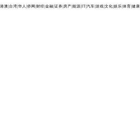
港澳
|
台湾
|
华人
|
侨网
|
财经
|
金融
|
证券
|
房产
|
能源
|
IT
|
汽车
|
游戏
|
文化
|
娱乐
|
体育
|
健康