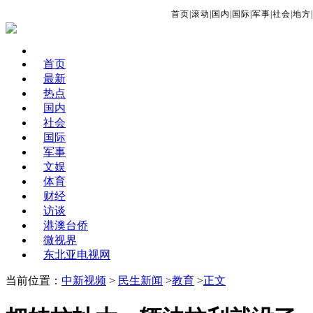
首页
|
滚动
|
国内
|
国际
|
军事
|
社会
|
地方
|
首页
最新
热点
国内
社会
国际
军事
文娱
体育
财经
访谈
港澳台侨
微视界
东北亚电视网
当前位置：
中新视频
>
民生新闻
>
教育
>
正文