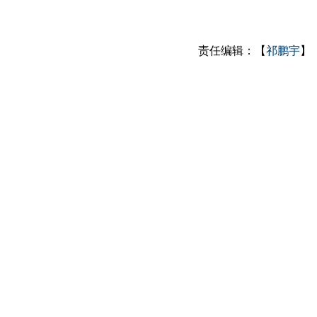
责任编辑：【
祁鹏宇
】