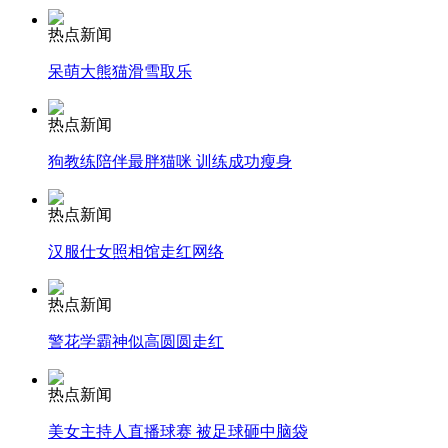
热点新闻
安徽一实载49人客车翻车
呆萌大熊猫滑雪取乐
热点新闻
走！跟着总书记去植树
狗教练陪伴最胖猫咪 训练成功瘦身
热点新闻
消防员救轻生者
花炮节热闹非凡
减压"枕头大战"
汉服仕女照相馆走红网络
热点新闻
警花学霸神似高圆圆走红
纽约上演“枕头大战”
热点新闻
司机酒驾遇交警 急速倒车逃窜
美女主持人直播球赛 被足球砸中脑袋