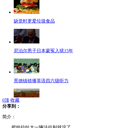
缺觉时更爱垃圾食品
尼泊尔男子日本蒙冤入狱15年
景德镇错播英语四六级听力
0
顶
收藏
分享到：
朝鲜大旱农作物绝收 几十万人抗旱
简介：
把娃拉扯大一辆法拉利就没了