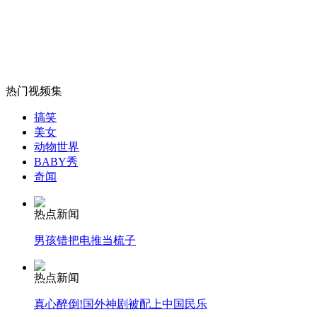
神九航天员换上蓝色工作服
山西运城恶犬咬伤多人 警民合力深夜将其击毙
热门视频集
搞笑
女孩北京地铁殴打老人 痛下狠手拳打脚踢
美女
动物世界
BABY秀
奇闻
无痛分娩是否安全 医生回应
热点新闻
外交部：反对强权政治霸凌主义
男孩错把电推当梳子
外交部：有关国家言论片面不公正
热点新闻
真心醉倒!国外神剧被配上中国民乐