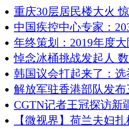
重庆30层居民楼大火
中国疾控中心专家：203
年终策划：2019年度大陆
悼念冰桶挑战发起人 数百
韩国议会打起来了：选举
解放军驻香港部队发布三
CGTN记者王冠探访新疆
【微视界】荷兰夫妇扎根青