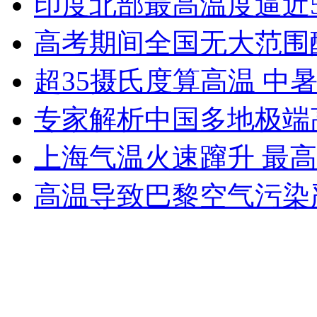
印度北部最高温度逼近5
女孩北京地铁殴打老人 痛下狠手拳打脚踢
高考期间全国无大范围
无痛分娩是否安全 医生回应
超35摄氏度算高温 中
专家解析中国多地极端
外交部：反对强权政治霸凌主义
上海气温火速蹿升 最高温
外交部：有关国家言论片面不公正
高温导致巴黎空气污染严
安徽一实载49人客车翻车