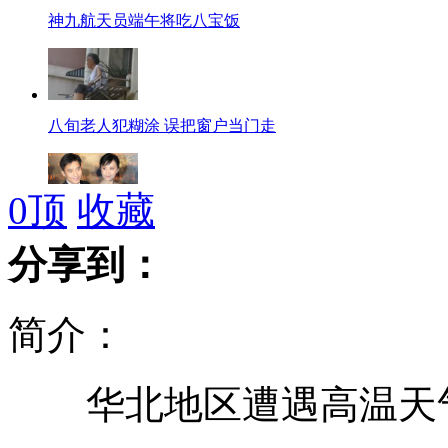
神九航天员端午将吃八宝饭
八旬老人犯糊涂 误把窗户当门走
0
顶
收藏
梁朝伟尴尬避谈刘嘉玲绯闻
分享到：
简介：
欧洲杯德国三战全胜 B组第一晋级
华北地区遭遇高温天
富豪海选相亲 200名女子争"傍富"