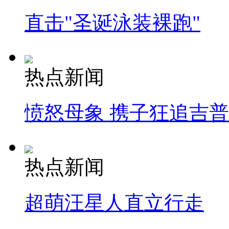
直击"圣诞泳装裸跑"
热点新闻
愤怒母象 携子狂追吉
热点新闻
超萌汪星人直立行走