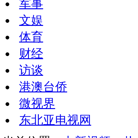
军事
文娱
体育
财经
访谈
港澳台侨
微视界
东北亚电视网