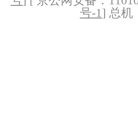
号
] [ 京公网安备：1101020
号-1
] 总机：