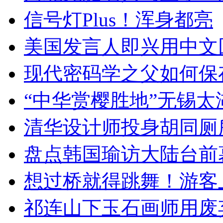
信号灯Plus！浑身都亮
美国发言人即兴用中文
现代密码学之父如何保
“中华赏樱胜地”无锡
清华设计师投身胡同厕
盘点韩国瑜访大陆台前
想过桥就得跳舞！游客
祁连山下玉石画师用废