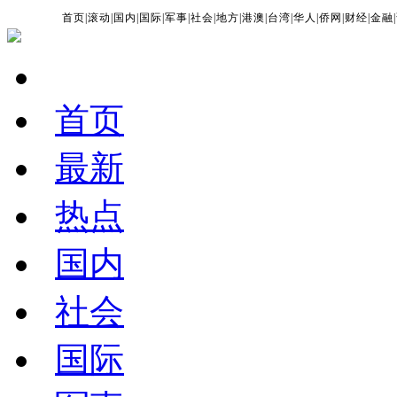
首页
|
滚动
|
国内
|
国际
|
军事
|
社会
|
地方
|
港澳
|
台湾
|
华人
|
侨网
|
财经
|
金融
|
首页
最新
热点
国内
社会
国际