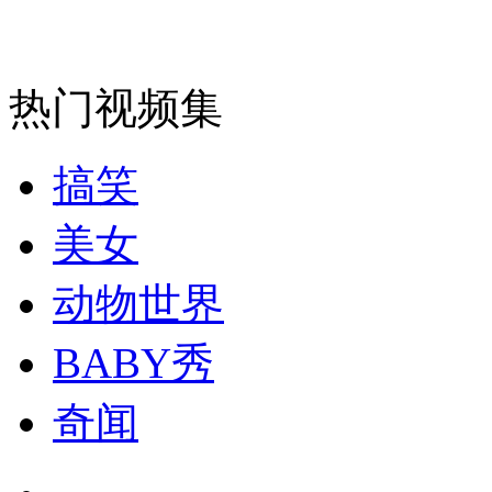
走！跟着总书记去植树
消防员救轻生者
花炮节热闹非凡
减压"枕头大战"
热门视频集
搞笑
纽约上演“枕头大战”
美女
司机酒驾遇交警 急速倒车逃窜
动物世界
BABY秀
奇闻