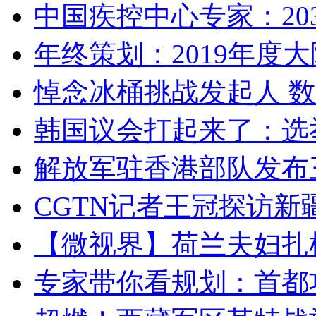
中国疾控中心专家：203
年终策划：2019年度大陆
悼念冰桶挑战发起人 数百
韩国议会打起来了：选举
解放军驻香港部队发布三
CGTN记者王冠探访新疆
【微视界】荷兰夫妇扎根青
专家带你看规划：首都功