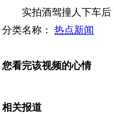
实拍酒驾撞人下车后 
张柏芝送张东健父亲节礼物
分类名称：
热点新闻
8男子为2元车费暴打公交司机致重伤
您看完该视频的心情
神九任务进程精彩回放
河南一鞭炮厂爆炸致7死12伤
相关报道