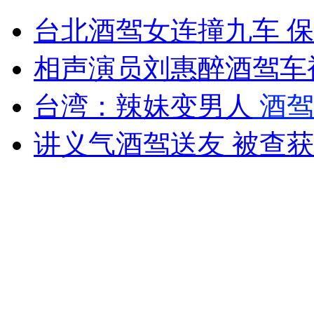
安徽一八旬老人误把窗户当门走出去
台北酒驾女连撞九车 
山西运城恶犬咬伤多人 警民合力深夜将其击毙
相声演员刘惠醉酒驾车
台湾：辣妹变男人
酒驾
女孩北京地铁殴打老人 痛下狠手拳打脚踢
讲义气酒驾送友 被查获
无痛分娩是否安全 医生回应
外交部：反对强权政治霸凌主义
外交部：有关国家言论片面不公正