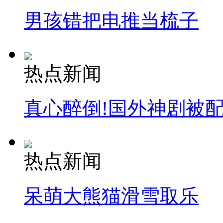
男孩错把电推当梳子
热点新闻
真心醉倒!国外神剧被
热点新闻
呆萌大熊猫滑雪取乐