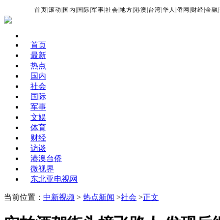
首页
|
滚动
|
国内
|
国际
|
军事
|
社会
|
地方
|
港澳
|
台湾
|
华人
|
侨网
|
财经
|
金融
|
首页
最新
热点
国内
社会
国际
军事
文娱
体育
财经
访谈
港澳台侨
微视界
东北亚电视网
当前位置：
中新视频
>
热点新闻
>
社会
>
正文