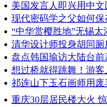
美国发言人即兴用中文
现代密码学之父如何保
“中华赏樱胜地”无锡
清华设计师投身胡同厕
盘点韩国瑜访大陆台前
想过桥就得跳舞！游客
祁连山下玉石画师用废
重庆30层居民楼大火