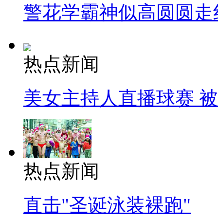
警花学霸神似高圆圆走
热点新闻
美女主持人直播球赛 
热点新闻
直击"圣诞泳装裸跑"