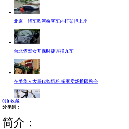
北京一轿车坠河乘客车内打架拒上岸
台北酒驾女开保时捷连撞九车
在美华人大量代购奶粉 多家卖场推限购令
0
顶
收藏
分享到：
婚宴时新郎出轨 与服务员幽会被抓
简介：