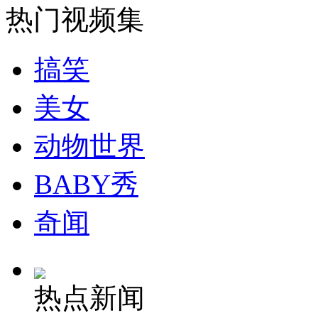
热门视频集
安徽一实载49人客车翻车
搞笑
美女
走！跟着总书记去植树
动物世界
消防员救轻生者
花炮节热闹非凡
减压"枕头大战"
BABY秀
奇闻
纽约上演“枕头大战”
热点新闻
司机酒驾遇交警 急速倒车逃窜