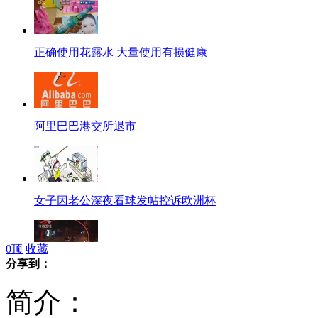
正确使用花露水 大量使用有损健康
阿里巴巴港交所退市
女子因老公深夜看球发帖控诉欧洲杯
0
顶
收藏
分享到：
实拍男子醉驾撞人后再碾压伤者
简介：