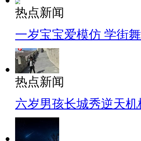
热点新闻
一岁宝宝爱模仿 学街
热点新闻
六岁男孩长城秀逆天机