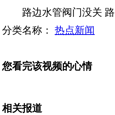
路边水管阀门没关 路过
牧羊犬无羊可看改"牧"老虎
分类名称：
热点新闻
鲁尼复出绝杀乌克兰 英格兰当第一
您看完该视频的心情
出租司机曝潜规则后无助沦为乞丐
车祸后查出肺癌 向司机索取治疗费
相关报道