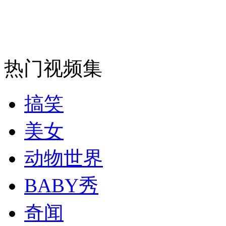
安徽一实载49人客车翻车
热门视频集
走！跟着总书记去植树
搞笑
消防员救轻生者
花炮节热闹非凡
减压"枕头大战"
美女
动物世界
纽约上演“枕头大战”
BABY秀
奇闻
司机酒驾遇交警 急速倒车逃窜