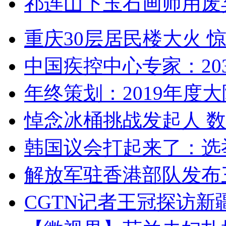
祁连山下玉石画师用废
重庆30层居民楼大火
中国疾控中心专家：203
年终策划：2019年度大陆
悼念冰桶挑战发起人 数百
韩国议会打起来了：选举
解放军驻香港部队发布三
CGTN记者王冠探访新疆