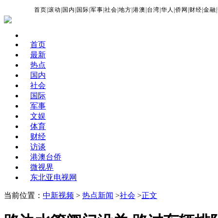
首页
|
滚动
|
国内
|
国际
|
军事
|
社会
|
地方
|
港澳
|
台湾
|
华人
|
侨网
|
财经
|
金融
|
首页
最新
热点
国内
社会
国际
军事
文娱
体育
财经
访谈
港澳台侨
微视界
东北亚电视网
当前位置：
中新视频
>
热点新闻
>
社会
>
正文