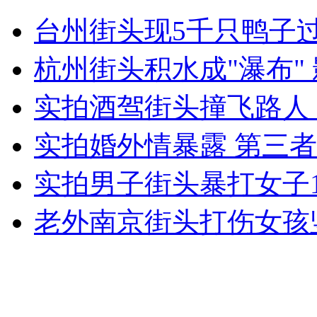
为"防意外" 男子被铐马路隔离栏
台州街头现5千只鸭子
山西运城恶犬咬伤多人 警民合力深夜将其击毙
杭州街头积水成"瀑布"
实拍酒驾街头撞飞路人
女孩北京地铁殴打老人 痛下狠手拳打脚踢
实拍婚外情暴露 第三
实拍男子街头暴打女子
无痛分娩是否安全 医生回应
老外南京街头打伤女孩
外交部：反对强权政治霸凌主义
外交部：有关国家言论片面不公正