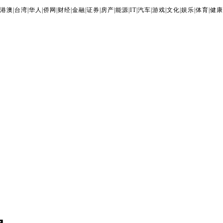
港澳
|
台湾
|
华人
|
侨网
|
财经
|
金融
|
证券
|
房产
|
能源
|
IT
|
汽车
|
游戏
|
文化
|
娱乐
|
体育
|
健康