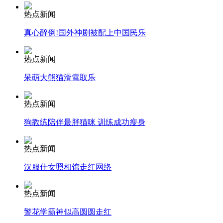
热点新闻
安徽一实载49人客车翻车
真心醉倒!国外神剧被配上中国民乐
热点新闻
呆萌大熊猫滑雪取乐
走！跟着总书记去植树
热点新闻
消防员救轻生者
花炮节热闹非凡
减压"枕头大战"
狗教练陪伴最胖猫咪 训练成功瘦身
热点新闻
汉服仕女照相馆走红网络
纽约上演“枕头大战”
热点新闻
司机酒驾遇交警 急速倒车逃窜
警花学霸神似高圆圆走红