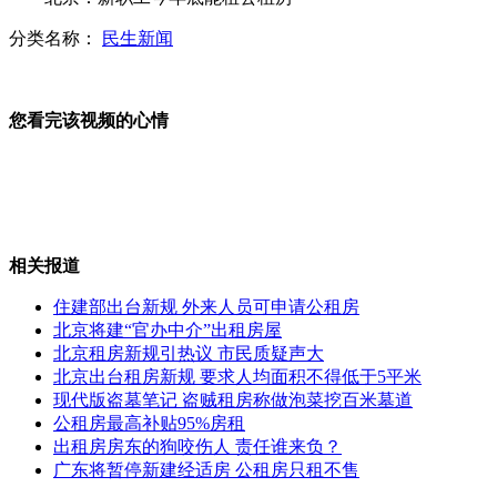
分类名称：
民生新闻
阿里巴巴港交所退市
您看完该视频的心情
路边水管流水 车辆排队"免费洗车"
相关报道
女子因老公深夜看球发帖控诉欧洲杯
住建部出台新规 外来人员可申请公租房
北京将建“官办中介”出租房屋
北京租房新规引热议 市民质疑声大
北京出台租房新规 要求人均面积不得低于5平米
实拍男子醉驾撞人后再碾压伤者
现代版盗墓笔记 盗贼租房称做泡菜挖百米墓道
公租房最高补贴95%房租
出租房房东的狗咬伤人 责任谁来负？
广东将暂停新建经适房 公租房只租不售