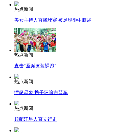
热点新闻
美女主持人直播球赛 被足球砸中脑袋
热点新闻
直击"圣诞泳装裸跑"
热点新闻
愤怒母象 携子狂追吉普车
热点新闻
超萌汪星人直立行走