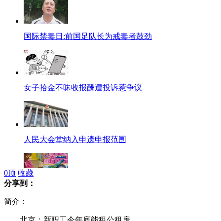
国际禁毒日:前国足队长为戒毒者鼓劲
女子拾金不昧收报酬遭投诉惹争议
人民大会堂纳入申遗申报范围
0
顶
收藏
分享到：
正确使用花露水 大量使用有损健康
简介：
北京：新职工今年底能租公租房