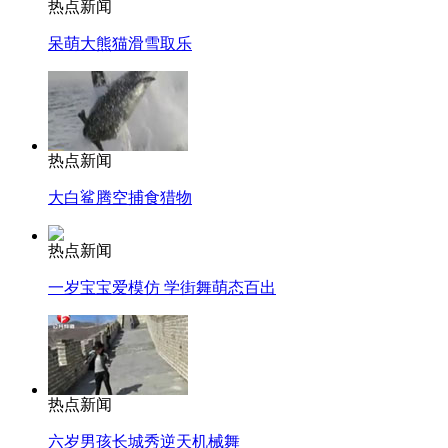
热点新闻
呆萌大熊猫滑雪取乐
热点新闻
大白鲨腾空捕食猎物
热点新闻
一岁宝宝爱模仿 学街舞萌态百出
热点新闻
六岁男孩长城秀逆天机械舞