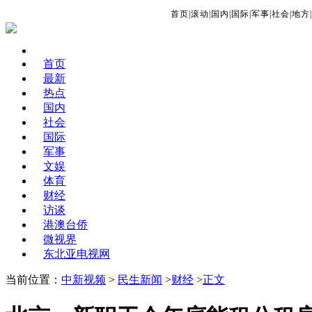
首页
|
滚动
|
国内
|
国际
|
军事
|
社会
|
地方
|
首页
最新
热点
国内
社会
国际
军事
文娱
体育
财经
访谈
港澳台侨
微视界
东北亚电视网
当前位置：
中新视频
>
民生新闻
>
财经
>
正文