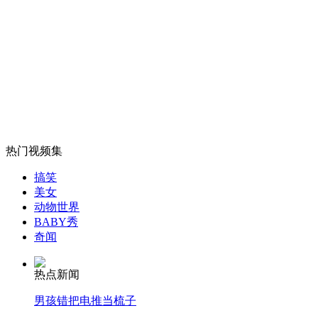
牧羊犬无羊可看改"牧"老虎
山西运城恶犬咬伤多人 警民合力深夜将其击毙
女孩北京地铁殴打老人 痛下狠手拳打脚踢
热门视频集
搞笑
无痛分娩是否安全 医生回应
美女
动物世界
BABY秀
外交部：反对强权政治霸凌主义
奇闻
热点新闻
外交部：有关国家言论片面不公正
男孩错把电推当梳子