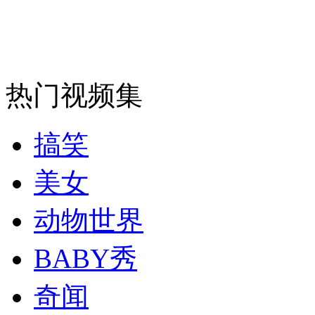
安徽一实载49人客车翻车
热门视频集
走！跟着总书记去植树
搞笑
消防员救轻生者
花炮节热闹非凡
减压"枕头大战"
美女
动物世界
纽约上演“枕头大战”
BABY秀
奇闻
司机酒驾遇交警 急速倒车逃窜