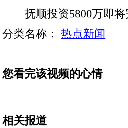
抚顺投资5800万即将
国际禁毒日:前国足队长为戒毒者鼓劲
分类名称：
热点新闻
女子拾金不昧收报酬遭投诉惹争议
您看完该视频的心情
人民大会堂纳入申遗申报范围
正确使用花露水 大量使用有损健康
相关报道