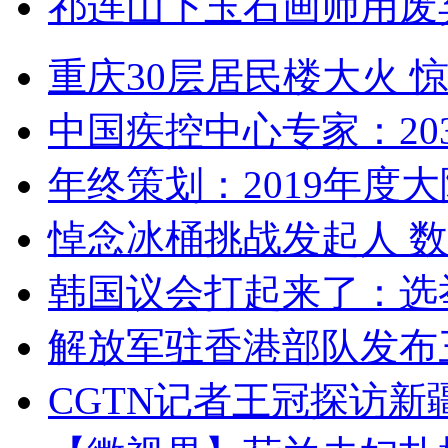
祁连山下玉石画师用废
重庆30层居民楼大火
中国疾控中心专家：203
年终策划：2019年度大陆
悼念冰桶挑战发起人 数百
韩国议会打起来了：选举
解放军驻香港部队发布三
CGTN记者王冠探访新疆