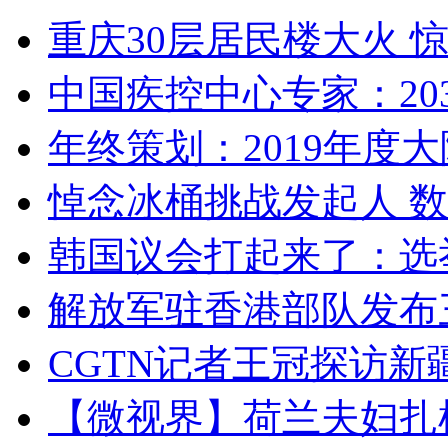
重庆30层居民楼大火
中国疾控中心专家：203
年终策划：2019年度大陆
悼念冰桶挑战发起人 数百
韩国议会打起来了：选举
解放军驻香港部队发布三
CGTN记者王冠探访新疆
【微视界】荷兰夫妇扎根青