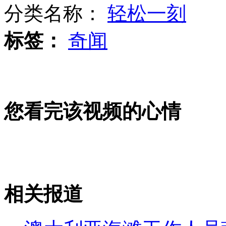
分类名称：
轻松一刻
标签：
奇闻
湖南小伙连熬11天看欧洲杯梦中猝死
美日韩史上第一次举行联合军演
您看完该视频的心情
菲总统威胁部署船只重返黄岩岛
相关报道
山西运城恶犬咬伤多人 警民合力深夜将其击毙