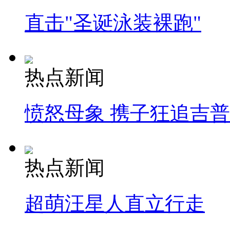
直击"圣诞泳装裸跑"
热点新闻
愤怒母象 携子狂追吉
热点新闻
超萌汪星人直立行走