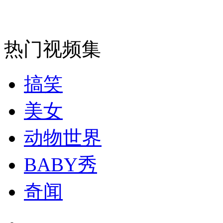
走！跟着总书记去植树
消防员救轻生者
花炮节热闹非凡
减压"枕头大战"
热门视频集
搞笑
纽约上演“枕头大战”
美女
司机酒驾遇交警 急速倒车逃窜
动物世界
BABY秀
奇闻