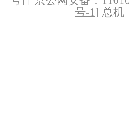
号
] [ 京公网安备：1101020
号-1
] 总机：