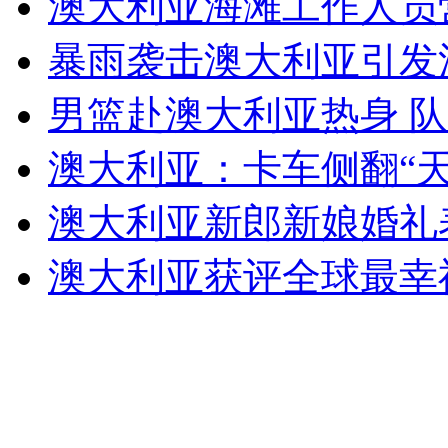
澳大利亚海滩工作人员
女孩北京地铁殴打老人 痛下狠手拳打脚踢
暴雨袭击澳大利亚引发洪
无痛分娩是否安全 医生回应
男篮赴澳大利亚热身 
澳大利亚：卡车侧翻“
外交部：反对强权政治霸凌主义
澳大利亚新郎新娘婚礼
外交部：有关国家言论片面不公正
澳大利亚获评全球最幸
安徽一实载49人客车翻车