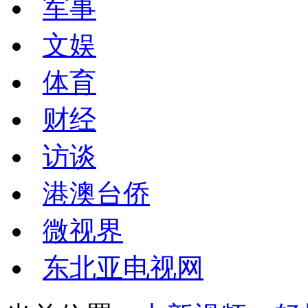
军事
文娱
体育
财经
访谈
港澳台侨
微视界
东北亚电视网