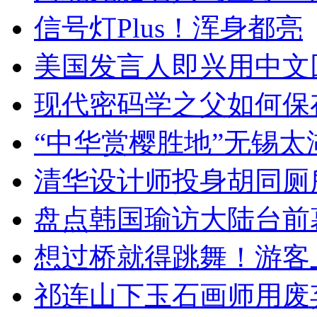
信号灯Plus！浑身都亮
美国发言人即兴用中文
现代密码学之父如何保
“中华赏樱胜地”无锡
清华设计师投身胡同厕
盘点韩国瑜访大陆台前
想过桥就得跳舞！游客
祁连山下玉石画师用废