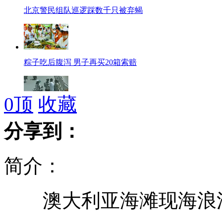
北京警民组队巡逻踩数千只被弃蝎
粽子吃后腹泻 男子再买20箱索赔
0
顶
收藏
实拍：高温晒晕交警 路人施救
分享到：
简介：
5.7亿巨奖得主现身领走全部奖金
澳大利亚海滩现海浪泡
标语“接待就是生产力”引热议