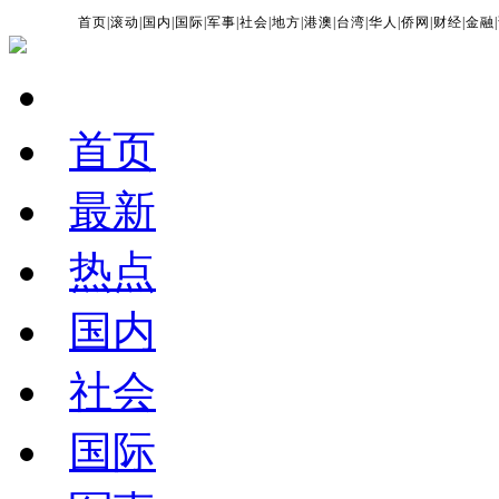
首页
|
滚动
|
国内
|
国际
|
军事
|
社会
|
地方
|
港澳
|
台湾
|
华人
|
侨网
|
财经
|
金融
|
首页
最新
热点
国内
社会
国际