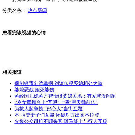
分类名称：
热点新闻
叙利亚一名空军上校携战机叛逃
您看完该视频的心情
朝鲜现代化街区建成 高楼林立
相关报道
浙江永康公示"吃空饷"207人名单
保剑锋遭刘涛掌掴 刘涛传授婆媳相处之道
婆媳恶战 媳死婆伤
蒋经国儿媳蒋方智怡谈婆媳关系：有爱就没问题
2岁女童舞台上“互殴”上演“黑天鹅前传”
男子嚣张妨碍执法 打民警大闹警局
为救人起争执 "好心人"当街互殴
本·拉登妻子们互殴 怀疑对方出卖本拉登
火爆公交司机不顾乘客 斑马线上与行人互殴