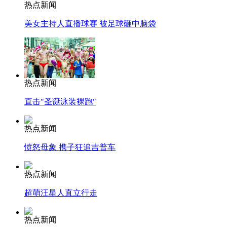
热点新闻
美女主持人直播球赛 被足球砸中脑袋
热点新闻
直击"圣诞泳装裸跑"
热点新闻
愤怒母象 携子狂追吉普车
热点新闻
超萌汪星人直立行走
热点新闻