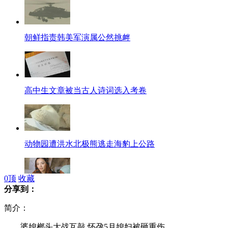
朝鲜指责韩美军演属公然挑衅
高中生文章被当古人诗词选入考卷
动物园遭洪水北极熊逃走海豹上公路
0
顶
收藏
分享到：
姚晨探访非洲难民营画面曝光
简介：
婆媳榔头大战互敲 怀孕5月媳妇被砸重伤