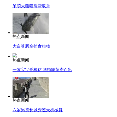
呆萌大熊猫滑雪取乐
热点新闻
大白鲨腾空捕食猎物
热点新闻
一岁宝宝爱模仿 学街舞萌态百出
热点新闻
六岁男孩长城秀逆天机械舞