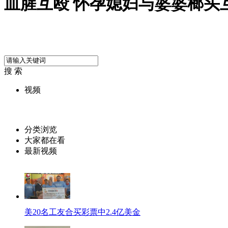
血腥互殴 怀孕媳妇与婆婆榔头
搜 索
视频
分类浏览
大家都在看
最新视频
美20名工友合买彩票中2.4亿美金