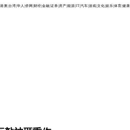
港澳
|
台湾
|
华人
|
侨网
|
财经
|
金融
|
证券
|
房产
|
能源
|
IT
|
汽车
|
游戏
|
文化
|
娱乐
|
体育
|
健康