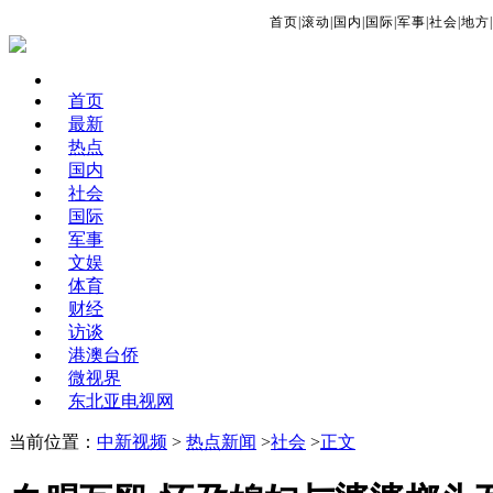
首页
|
滚动
|
国内
|
国际
|
军事
|
社会
|
地方
|
首页
最新
热点
国内
社会
国际
军事
文娱
体育
财经
访谈
港澳台侨
微视界
东北亚电视网
当前位置：
中新视频
>
热点新闻
>
社会
>
正文