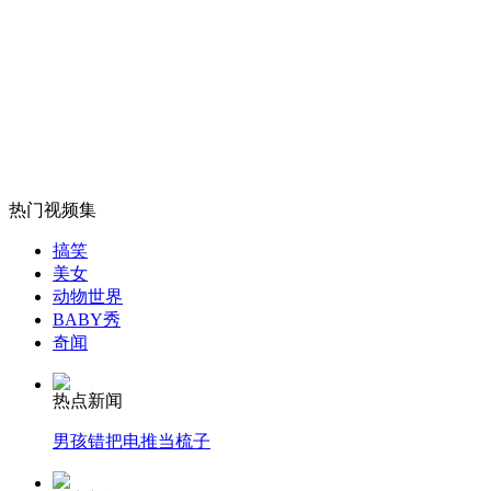
意铁卫详解捂嘴"巴神"原因
山西运城恶犬咬伤多人 警民合力深夜将其击毙
女孩北京地铁殴打老人 痛下狠手拳打脚踢
热门视频集
搞笑
美女
无痛分娩是否安全 医生回应
动物世界
BABY秀
奇闻
外交部：反对强权政治霸凌主义
热点新闻
外交部：有关国家言论片面不公正
男孩错把电推当梳子