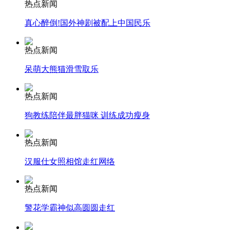
热点新闻
真心醉倒!国外神剧被配上中国民乐
安徽一实载49人客车翻车
热点新闻
呆萌大熊猫滑雪取乐
走！跟着总书记去植树
热点新闻
狗教练陪伴最胖猫咪 训练成功瘦身
消防员救轻生者
花炮节热闹非凡
减压"枕头大战"
热点新闻
汉服仕女照相馆走红网络
纽约上演“枕头大战”
热点新闻
警花学霸神似高圆圆走红
司机酒驾遇交警 急速倒车逃窜