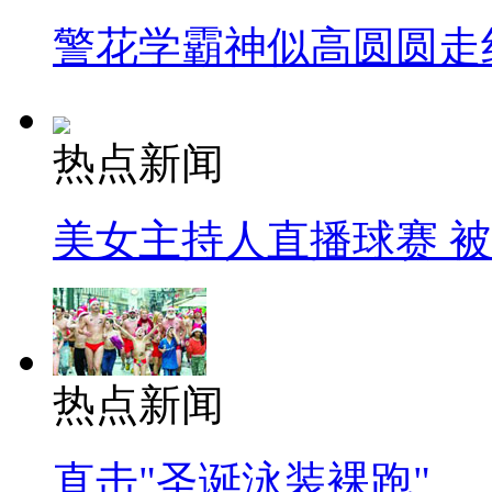
警花学霸神似高圆圆走
热点新闻
美女主持人直播球赛 
热点新闻
直击"圣诞泳装裸跑"