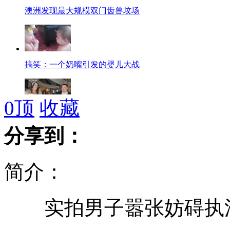
澳洲发现最大规模双门齿兽坟场
搞笑：一个奶嘴引发的婴儿大战
0
顶
收藏
英女子盗巨额公款 为办超奢华婚礼
分享到：
简介：
德国队4:2大胜希腊 强势晋级四强
实拍男子嚣张妨碍执法
北京数千蝎子袭小区 居民组团围剿