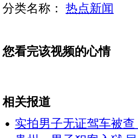
分类名称：
热点新闻
两孩童玩横穿马路游戏 一人被撞飞
您看完该视频的心情
怀孕媳妇与婆婆榔头大战被砸重伤
神秘月球陨坑表面大量被冰层覆盖
相关报道
山西运城恶犬咬伤多人 警民合力深夜将其击毙
实拍男子无证驾车被查