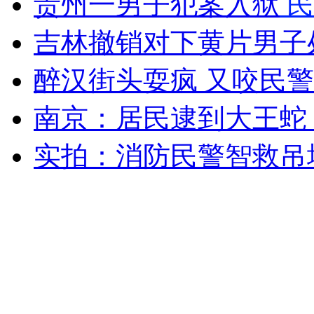
贵州一男子犯案入狱
民
女孩北京地铁殴打老人 痛下狠手拳打脚踢
吉林撤销对下黄片男子
无痛分娩是否安全 医生回应
醉汉街头耍疯 又咬民
南京：居民逮到大王蛇
外交部：反对强权政治霸凌主义
实拍：消防民警智救吊
外交部：有关国家言论片面不公正
安徽一实载49人客车翻车