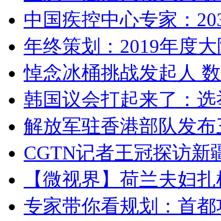
中国疾控中心专家：203
年终策划：2019年度大陆
悼念冰桶挑战发起人 数百
韩国议会打起来了：选举
解放军驻香港部队发布三
CGTN记者王冠探访新疆
【微视界】荷兰夫妇扎根青
专家带你看规划：首都功