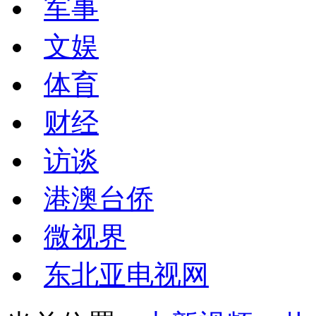
军事
文娱
体育
财经
访谈
港澳台侨
微视界
东北亚电视网