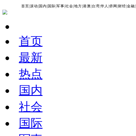
首页
|
滚动
|
国内
|
国际
|
军事
|
社会
|
地方
|
港澳
|
台湾
|
华人
|
侨网
|
财经
|
金融
|
首页
最新
热点
国内
社会
国际