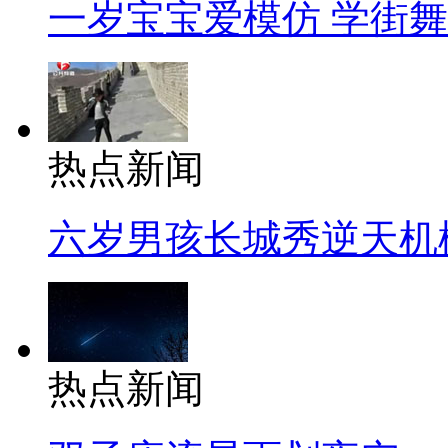
一岁宝宝爱模仿 学街
热点新闻
六岁男孩长城秀逆天机
热点新闻