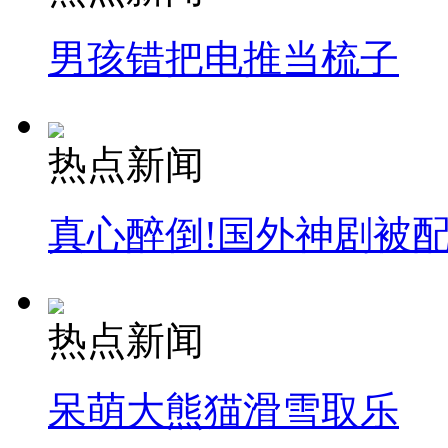
男孩错把电推当梳子
热点新闻
真心醉倒!国外神剧被
热点新闻
呆萌大熊猫滑雪取乐