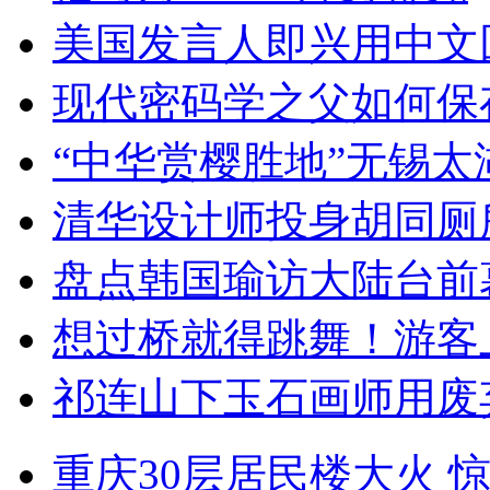
美国发言人即兴用中文
现代密码学之父如何保
“中华赏樱胜地”无锡
清华设计师投身胡同厕
盘点韩国瑜访大陆台前
想过桥就得跳舞！游客
祁连山下玉石画师用废
重庆30层居民楼大火