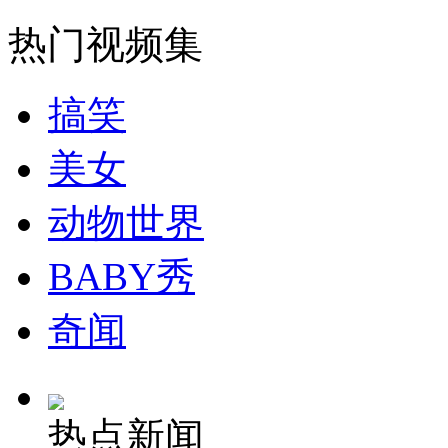
走！跟着总书记去植树
热门视频集
消防员救轻生者
花炮节热闹非凡
减压"枕头大战"
搞笑
美女
纽约上演“枕头大战”
动物世界
司机酒驾遇交警 急速倒车逃窜
BABY秀
奇闻
热点新闻