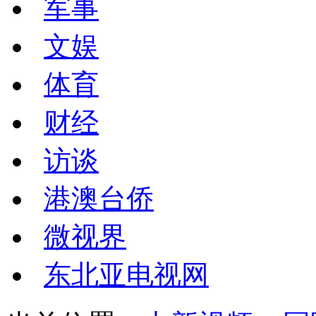
军事
文娱
体育
财经
访谈
港澳台侨
微视界
东北亚电视网