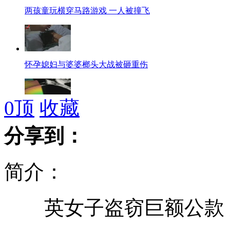
两孩童玩横穿马路游戏 一人被撞飞
怀孕媳妇与婆婆榔头大战被砸重伤
0
顶
收藏
神秘月球陨坑表面大量被冰层覆盖
分享到：
简介：
实拍女子闹市用木盒拖行婴儿
英女子盗窃巨额公款 
日本黑社会不堪女子骚扰 报警求助