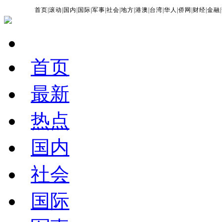
首页
|
滚动
|
国内
|
国际
|
军事
|
社会
|
地方
|
港澳
|
台湾
|
华人
|
侨网
|
财经
|
金融
|
首页
最新
热点
国内
社会
国际