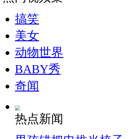
走！跟着总书记去植树
搞笑
消防员救轻生者
花炮节热闹非凡
减压"枕头大战"
美女
动物世界
纽约上演“枕头大战”
BABY秀
司机酒驾遇交警 急速倒车逃窜
奇闻
热点新闻