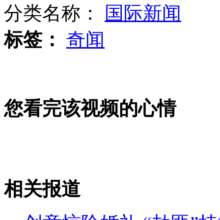
分类名称：
国际新闻
标签：
奇闻
詹姆斯获MVP 苦尽甘来终成霸业
撞击瞬间慢动作精彩震撼
您看完该视频的心情
男子醉卧街头 同伴浇花水帮其醒酒
相关报道
山西运城恶犬咬伤多人 警民合力深夜将其击毙