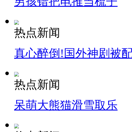
男孩错把电推当梳子
热点新闻
真心醉倒!国外神剧被
热点新闻
呆萌大熊猫滑雪取乐