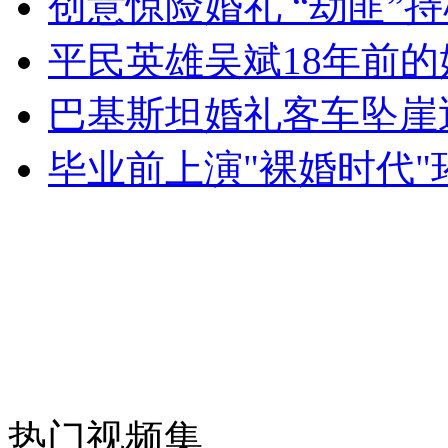
创意惊险婚礼 “劫匪”持
女孩北京地铁殴打老人 痛下狠手拳打脚踢
平民英雄吴斌18年前
无痛分娩是否安全 医生回应
巴基斯坦婚礼客车坠崖
毕业前上演"裸婚时代
外交部：反对强权政治霸凌主义
外交部：有关国家言论片面不公正
安徽一实载49人客车翻车
热门视频集