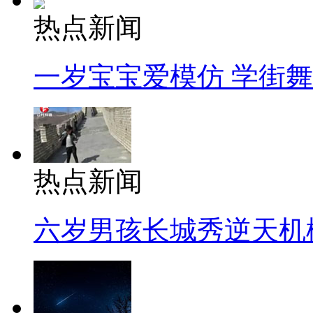
热点新闻
一岁宝宝爱模仿 学街
热点新闻
六岁男孩长城秀逆天机