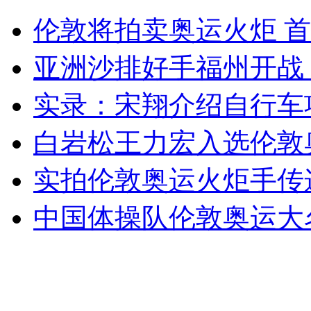
湖北高速一载黑火药货车爆炸
伦敦将拍卖奥运火炬 
山西运城恶犬咬伤多人 警民合力深夜将其击毙
亚洲沙排好手福州开战
实录：宋翔介绍自行车
女孩北京地铁殴打老人 痛下狠手拳打脚踢
白岩松王力宏入选伦敦
实拍伦敦奥运火炬手传
无痛分娩是否安全 医生回应
中国体操队伦敦奥运大
外交部：反对强权政治霸凌主义
外交部：有关国家言论片面不公正