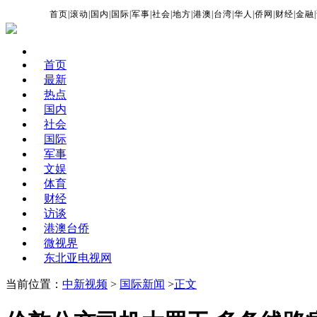
首页
|
滚动
|
国内
|
国际
|
军事
|
社会
|
地方
|
港澳
|
台湾
|
华人
|
侨网
|
财经
|
金融
|
首页
最新
热点
国内
社会
国际
军事
文娱
体育
财经
访谈
港澳台侨
微视界
东北亚电视网
当前位置：
中新视频
>
国际新闻
>
正文