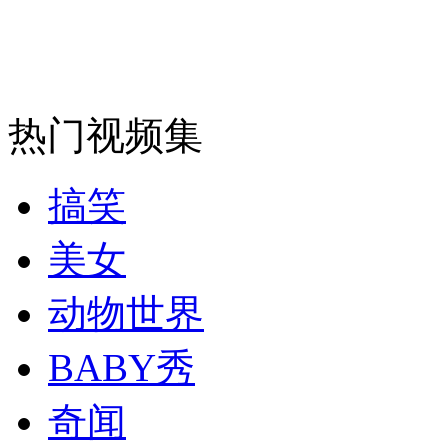
安徽一实载49人客车翻车
热门视频集
走！跟着总书记去植树
搞笑
消防员救轻生者
花炮节热闹非凡
减压"枕头大战"
美女
动物世界
纽约上演“枕头大战”
BABY秀
奇闻
司机酒驾遇交警 急速倒车逃窜