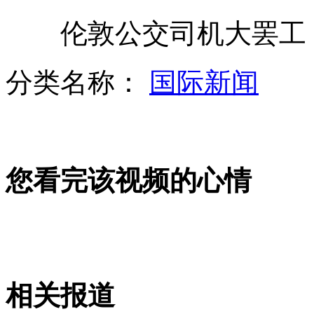
伦敦公交司机大罢工 
法国高考题引网友围观 一共6道题
分类名称：
国际新闻
上海一辆重型吊车吊臂直插公交车
您看完该视频的心情
医院促销 大学生做人流可分期付款
曝郑州航空食品垃圾被回收倒卖
相关报道