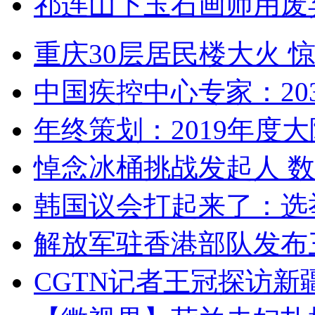
祁连山下玉石画师用废
重庆30层居民楼大火
中国疾控中心专家：203
年终策划：2019年度大陆
悼念冰桶挑战发起人 数百
韩国议会打起来了：选举
解放军驻香港部队发布三
CGTN记者王冠探访新疆