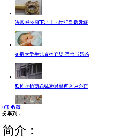
法宫殿公厕下出土16世纪皇后发簪
90后大学生北京拾弃婴 宿舍当奶爸
监控实拍两蟊贼凌晨攀爬入户盗窃
0
顶
收藏
分享到：
为吃正宗土鸡鸭 男子驾车下乡偷
简介：