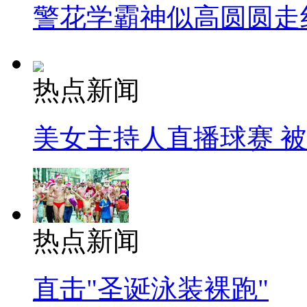
警花学霸神似高圆圆走
热点新闻
美女主持人直播球赛 
热点新闻
直击"圣诞泳装裸跑"