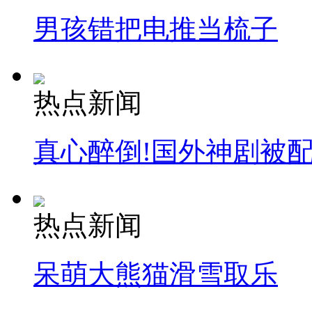
男孩错把电推当梳子
热点新闻
真心醉倒!国外神剧被
热点新闻
呆萌大熊猫滑雪取乐