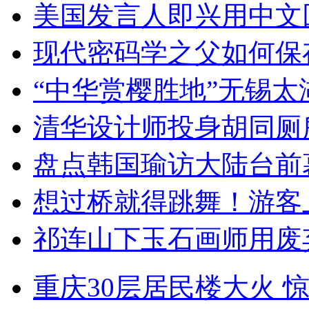
美国发言人即兴用中文
现代密码学之父如何保
“中华赏樱胜地”无锡
清华设计师投身胡同厕
盘点韩国瑜访大陆台前
想过桥就得跳舞！游客
祁连山下玉石画师用废
重庆30层居民楼大火