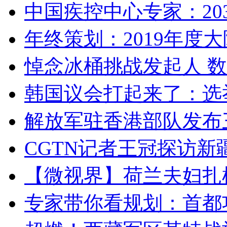
中国疾控中心专家：203
年终策划：2019年度大陆
悼念冰桶挑战发起人 数百
韩国议会打起来了：选举
解放军驻香港部队发布三
CGTN记者王冠探访新疆
【微视界】荷兰夫妇扎根青
专家带你看规划：首都功