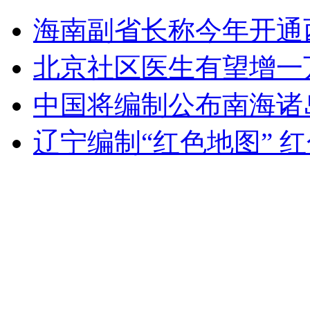
香格里拉民众欢庆更名十年巨变
海南副省长称今年开通
山西运城恶犬咬伤多人 警民合力深夜将其击毙
北京社区医生有望增一
中国将编制公布南海诸
女孩北京地铁殴打老人 痛下狠手拳打脚踢
辽宁编制“红色地图” 
无痛分娩是否安全 医生回应
外交部：反对强权政治霸凌主义
外交部：有关国家言论片面不公正