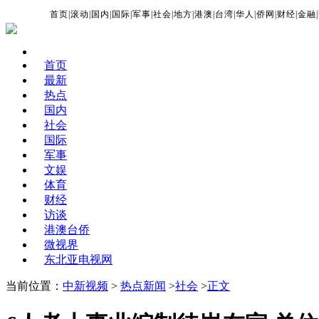
首页
|
滚动
|
国内
|
国际
|
军事
|
社会
|
地方
|
港澳
|
台湾
|
华人
|
侨网
|
财经
|
金融
|
首页
最新
热点
国内
社会
国际
军事
文娱
体育
财经
访谈
港澳台侨
微视界
东北亚电视网
当前位置：
中新视频
>
热点新闻
>
社会
>
正文