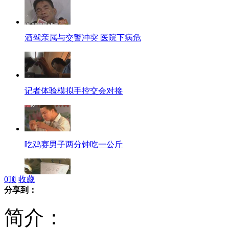
酒驾亲属与交警冲突 医院下病危
记者体验模拟手控交会对接
吃鸡赛男子两分钟吃一公斤
0
顶
收藏
分享到：
"端午快乐"来自太空的节日祝福
简介：