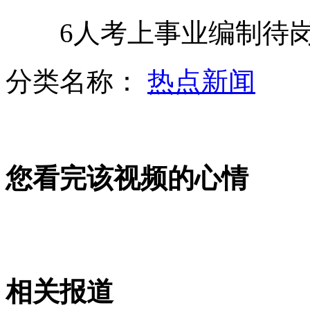
6人考上事业编制待岗
手控对接前 关好天宫大门是关键
分类名称：
热点新闻
壮族嘹歌广西百色pk新疆歌舞
您看完该视频的心情
大衣哥朱之文走穴不忘家中地
蛟龙号水下7千米祝福天宫航天员
相关报道