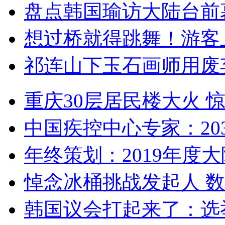
盘点韩国瑜访大陆台前
想过桥就得跳舞！游客
祁连山下玉石画师用废
重庆30层居民楼大火
中国疾控中心专家：203
年终策划：2019年度大陆
悼念冰桶挑战发起人 数百
韩国议会打起来了：选举