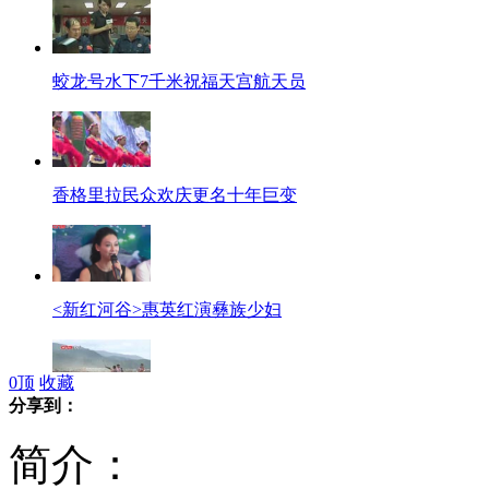
蛟龙号水下7千米祝福天宫航天员
香格里拉民众欢庆更名十年巨变
<新红河谷>惠英红演彝族少妇
0
顶
收藏
分享到：
实拍云南藏区端午雨中赛马祈福
简介：