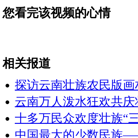
菲律宾3000名警察集体减肥
您看完该视频的心情
山西运城恶犬咬伤多人 警民合力深夜将其击毙
女孩北京地铁殴打老人 痛下狠手拳打脚踢
相关报道
无痛分娩是否安全 医生回应
探访云南壮族农民版画
云南万人泼水狂欢共庆
外交部：反对强权政治霸凌主义
十多万民众欢度壮族“三
外交部：有关国家言论片面不公正
中国最大的少数民族—