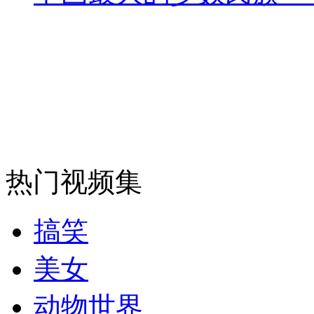
安徽一实载49人客车翻车
走！跟着总书记去植树
消防员救轻生者
花炮节热闹非凡
减压"枕头大战"
热门视频集
搞笑
纽约上演“枕头大战”
美女
司机酒驾遇交警 急速倒车逃窜
动物世界