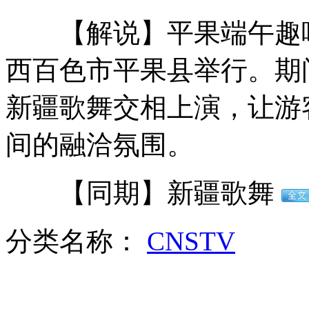
【解说】平果端午趣味欢
男子与交警肢体冲突后下病危通知
西百色市平果县举行。期
新疆歌舞交相上演，让游
梁锦松谈香港情怀 全家福照片曝光
间的融洽氛围。
俄罗斯为印度改造航母 舰载机将试飞
【同期】新疆歌舞
分类名称：
CNSTV
冬日娜参加伦敦奥运火炬传递