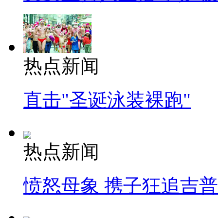
热点新闻
直击"圣诞泳装裸跑"
热点新闻
愤怒母象 携子狂追吉