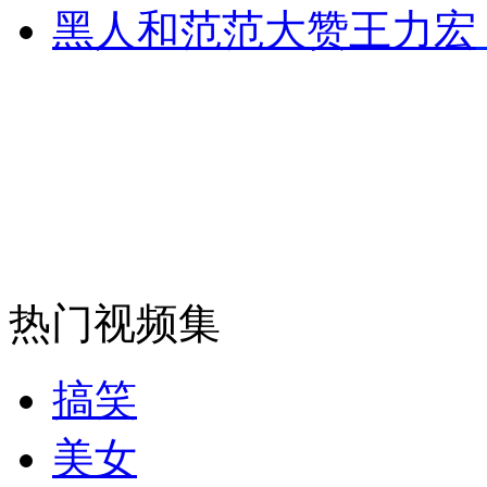
黑人和范范大赞王力宏
安徽一实载49人客车翻车
走！跟着总书记去植树
消防员救轻生者
花炮节热闹非凡
减压"枕头大战"
热门视频集
纽约上演“枕头大战”
搞笑
美女
司机酒驾遇交警 急速倒车逃窜