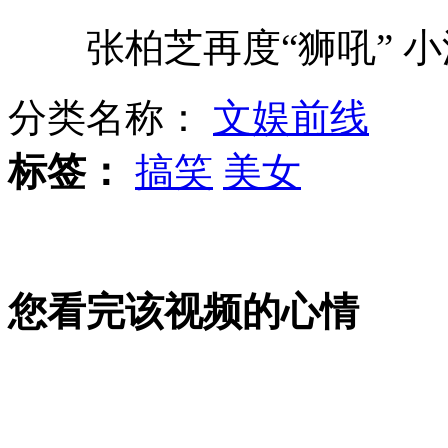
张柏芝再度“狮吼” 小
湖北6人被"待岗" 局长称"穷"
分类名称：
文娱前线
瑞士"喷气飞人"与客机共同飞翔
标签：
搞笑
美女
午睡方法不对当心面瘫
您看完该视频的心情
西部大峡谷端午上演火辣比基尼秀