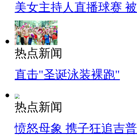
美女主持人直播球赛 
热点新闻
直击"圣诞泳装裸跑"
热点新闻
愤怒母象 携子狂追吉