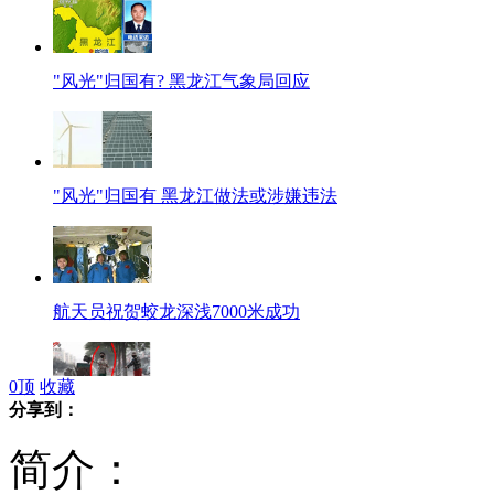
"风光"归国有? 黑龙江气象局回应
"风光"归国有 黑龙江做法或涉嫌违法
航天员祝贺蛟龙深浅7000米成功
0
顶
收藏
分享到：
小伙高考后第一天帮妈妈扫马路
简介：