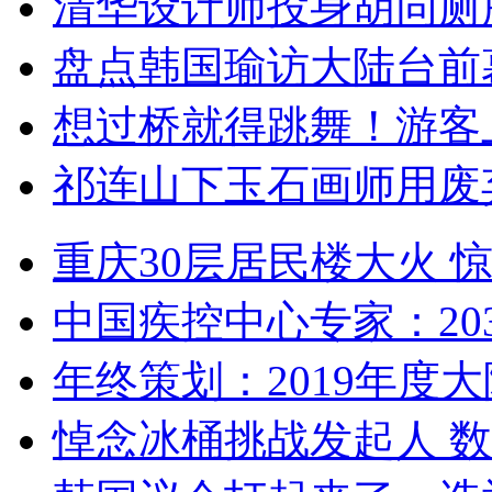
清华设计师投身胡同厕
盘点韩国瑜访大陆台前
想过桥就得跳舞！游客
祁连山下玉石画师用废
重庆30层居民楼大火
中国疾控中心专家：203
年终策划：2019年度大陆
悼念冰桶挑战发起人 数百