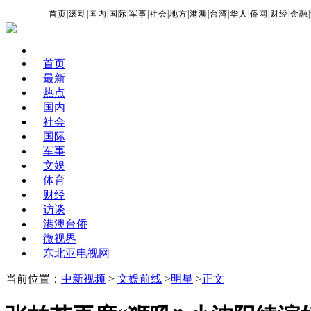
首页
|
滚动
|
国内
|
国际
|
军事
|
社会
|
地方
|
港澳
|
台湾
|
华人
|
侨网
|
财经
|
金融
|
首页
最新
热点
国内
社会
国际
军事
文娱
体育
财经
访谈
港澳台侨
微视界
东北亚电视网
当前位置：
中新视频
>
文娱前线
>
明星
>
正文