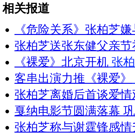
张柏芝再度“狮吼”笑小沈阳
相关报道
山西运城恶犬咬伤多人 警民合力深夜将其击毙
《危险关系》张柏芝嫌
张柏芝送张东健父亲节
女孩北京地铁殴打老人 痛下狠手拳打脚踢
《裸爱》北京开机
张柏
客串出演力推《裸爱》
无痛分娩是否安全 医生回应
张柏芝离婚后首谈爱情
外交部：反对强权政治霸凌主义
戛纳电影节圆满落幕 
外交部：有关国家言论片面不公正
张柏芝称与谢霆锋感情