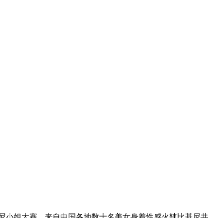
尼小姐大赛。来自中国各地数十名美女身着性感火辣比基尼共