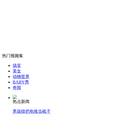
丈夫缉毒牺牲26年 女警写信留住美好
山西运城恶犬咬伤多人 警民合力深夜将其击毙
女孩北京地铁殴打老人 痛下狠手拳打脚踢
热门视频集
搞笑
无痛分娩是否安全 医生回应
美女
动物世界
BABY秀
外交部：反对强权政治霸凌主义
奇闻
热点新闻
外交部：有关国家言论片面不公正
男孩错把电推当梳子