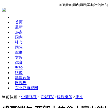
首页
|
滚动
|
国内
|
国际
|
军事
|
社会
|
地方
|
首页
最新
热点
国内
社会
国际
军事
文娱
体育
财经
访谈
港澳台侨
微视界
东北亚电视网
当前位置：
中新视频
>
CNSTV
>
娱乐趣闻
>
正文