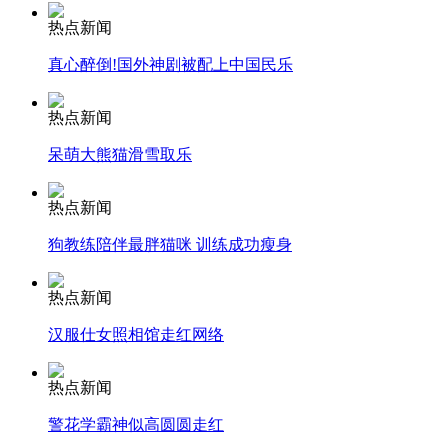
热点新闻
安徽一实载49人客车翻车
真心醉倒!国外神剧被配上中国民乐
热点新闻
呆萌大熊猫滑雪取乐
走！跟着总书记去植树
热点新闻
消防员救轻生者
花炮节热闹非凡
减压"枕头大战"
狗教练陪伴最胖猫咪 训练成功瘦身
热点新闻
汉服仕女照相馆走红网络
纽约上演“枕头大战”
热点新闻
司机酒驾遇交警 急速倒车逃窜
警花学霸神似高圆圆走红