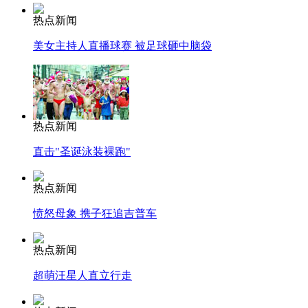
热点新闻
美女主持人直播球赛 被足球砸中脑袋
热点新闻
直击"圣诞泳装裸跑"
热点新闻
愤怒母象 携子狂追吉普车
热点新闻
超萌汪星人直立行走