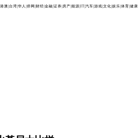
港澳
|
台湾
|
华人
|
侨网
|
财经
|
金融
|
证券
|
房产
|
能源
|
IT
|
汽车
|
游戏
|
文化
|
娱乐
|
体育
|
健康