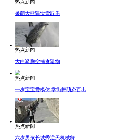
热点新闻
呆萌大熊猫滑雪取乐
热点新闻
大白鲨腾空捕食猎物
热点新闻
一岁宝宝爱模仿 学街舞萌态百出
热点新闻
六岁男孩长城秀逆天机械舞