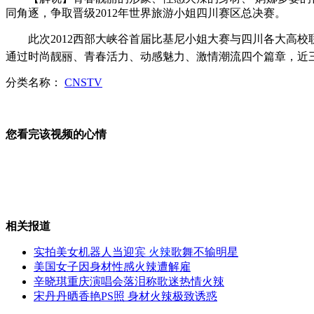
同角逐，争取晋级2012年世界旅游小姐四川赛区总决赛。
新秀丽行李箱致癌物超标
此次2012西部大峡谷首届比基尼小姐大赛与四川各大高校
通过时尚靓丽、青春活力、动感魅力、激情潮流四个篇章，近三
分类名称：
CNSTV
归山"周老虎":我一点罪都没有
您看完该视频的心情
归山"周老虎"首次上山找虎失败
相关报道
误吃发光棒棒糖 女童变成"香肠嘴"
实拍美女机器人当迎宾
火辣
歌舞不输明星
美国女子因身材性感火辣遭解雇
辛晓琪重庆演唱会落泪称歌迷热情火辣
宋丹丹晒香艳PS照 身材火辣极致诱惑