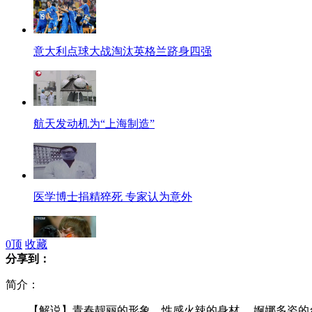
意大利点球大战淘汰英格兰跻身四强
航天发动机为“上海制造”
医学博士捐精猝死 专家认为意外
0
顶
收藏
分享到：
法国美女看台激吻西班牙男球迷
简介：
【解说】青春靓丽的形象、性感火辣的身材、 婀娜多姿的台