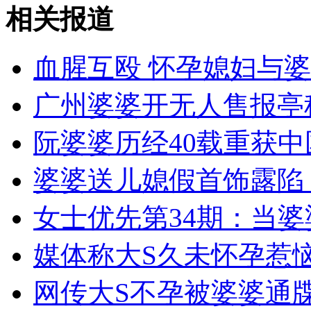
"风光"归国有 黑龙江做法或涉嫌违法
相关报道
山西运城恶犬咬伤多人 警民合力深夜将其击毙
血腥互殴 怀孕媳妇与
广州婆婆开无人售报亭
女孩北京地铁殴打老人 痛下狠手拳打脚踢
阮婆婆历经40载重获中
婆婆送儿媳假首饰露陷
无痛分娩是否安全 医生回应
女士优先第34期：当
外交部：反对强权政治霸凌主义
媒体称大S久未怀孕惹
外交部：有关国家言论片面不公正
网传大S不孕被婆婆通