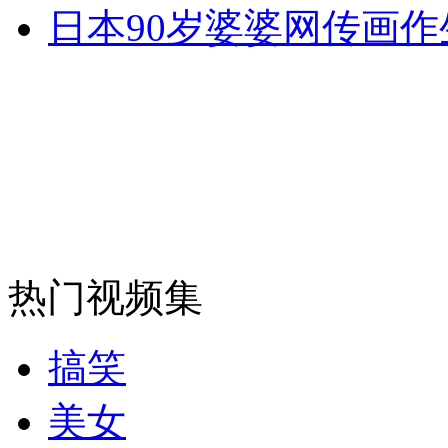
日本90岁婆婆网传画作
安徽一实载49人客车翻车
走！跟着总书记去植树
消防员救轻生者
花炮节热闹非凡
减压"枕头大战"
热门视频集
纽约上演“枕头大战”
搞笑
美女
司机酒驾遇交警 急速倒车逃窜