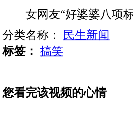
女网友“好婆婆八项标
高考成绩遭误传 考生“被状元”
分类名称：
民生新闻
实拍嚣张客车售票员 不买全票就下车
标签：
搞笑
大连小伙打架判刑如今变韩国拳王
您看完该视频的心情
"风光"归国有? 黑龙江气象局回应