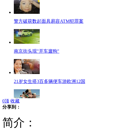
警方破获数起面具易容ATM犯罪案
南京街头现"开车遛狗"
21岁女生搭3百多辆便车游欧洲12国
0
顶
收藏
分享到：
纽约“美人鱼”大游行劲爆眼球
简介：