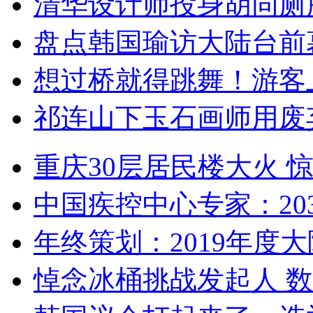
清华设计师投身胡同厕
盘点韩国瑜访大陆台前
想过桥就得跳舞！游客
祁连山下玉石画师用废
重庆30层居民楼大火
中国疾控中心专家：203
年终策划：2019年度大陆
悼念冰桶挑战发起人 数百