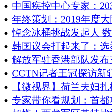
中国疾控中心专家：203
年终策划：2019年度大陆
悼念冰桶挑战发起人 数百
韩国议会打起来了：选举
解放军驻香港部队发布三
CGTN记者王冠探访新疆
【微视界】荷兰夫妇扎根青
专家带你看规划：首都功