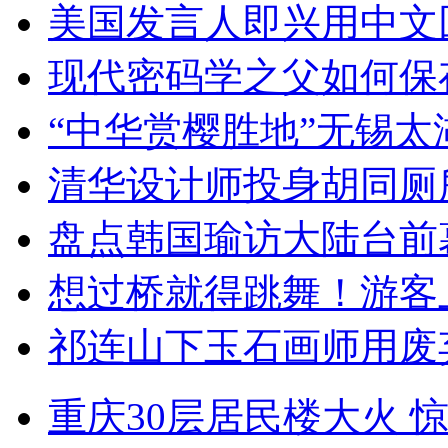
美国发言人即兴用中文
现代密码学之父如何保
“中华赏樱胜地”无锡
清华设计师投身胡同厕
盘点韩国瑜访大陆台前
想过桥就得跳舞！游客
祁连山下玉石画师用废
重庆30层居民楼大火