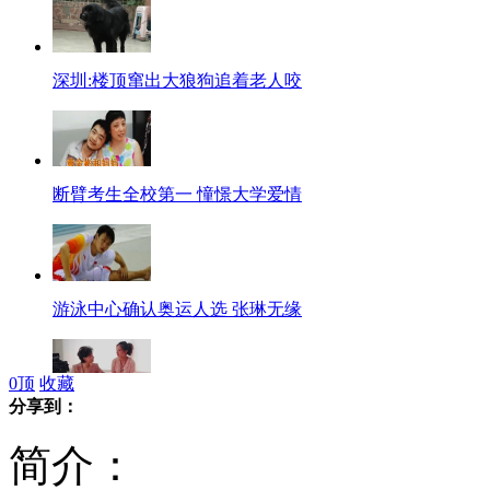
深圳:楼顶窜出大狼狗追着老人咬
断臂考生全校第一 憧憬大学爱情
游泳中心确认奥运人选 张琳无缘
0
顶
收藏
分享到：
杨澜触电大荧幕"第一次"献赵薇
简介：