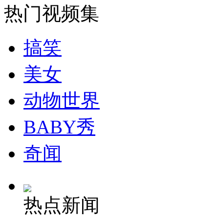
热门视频集
安徽一实载49人客车翻车
搞笑
美女
走！跟着总书记去植树
动物世界
消防员救轻生者
花炮节热闹非凡
减压"枕头大战"
BABY秀
奇闻
纽约上演“枕头大战”
热点新闻
司机酒驾遇交警 急速倒车逃窜