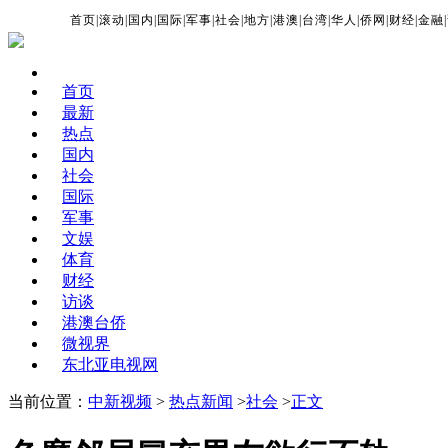
首页
|
滚动
|
国内
|
国际
|
军事
|
社会
|
地方
|
港澳
|
台湾
|
华人
|
侨网
|
财经
|
金融
|
首页
最新
热点
国内
社会
国际
军事
文娱
体育
财经
访谈
港澳台侨
微视界
东北亚电视网
当前位置：
中新视频
>
热点新闻
>
社会
>
正文