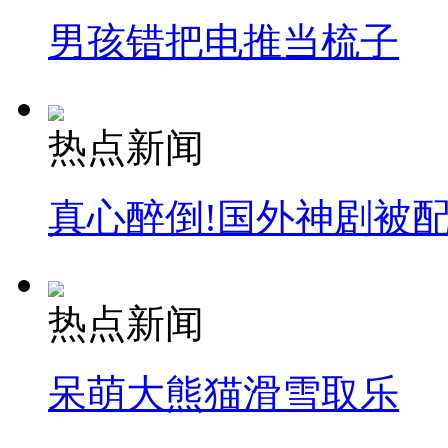
男孩错把电推当梳子
热点新闻
真心醉倒!国外神剧被
热点新闻
呆萌大熊猫滑雪取乐