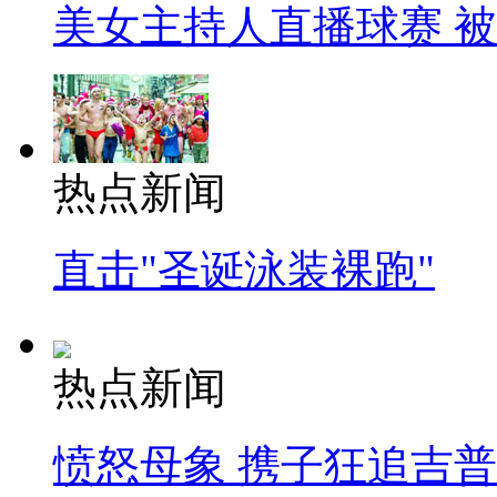
美女主持人直播球赛 
热点新闻
直击"圣诞泳装裸跑"
热点新闻
愤怒母象 携子狂追吉