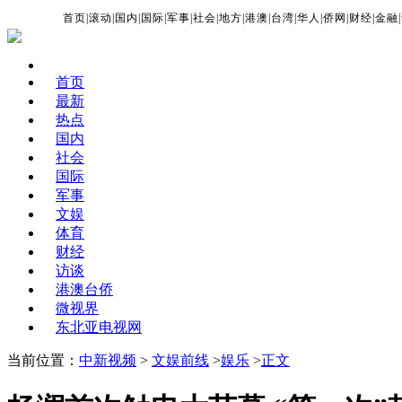
首页
|
滚动
|
国内
|
国际
|
军事
|
社会
|
地方
|
港澳
|
台湾
|
华人
|
侨网
|
财经
|
金融
|
首页
最新
热点
国内
社会
国际
军事
文娱
体育
财经
访谈
港澳台侨
微视界
东北亚电视网
当前位置：
中新视频
>
文娱前线
>
娱乐
>
正文