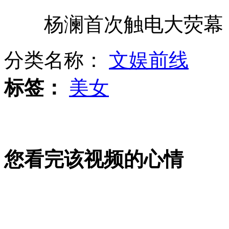
杨澜首次触电大荧幕 “
宋佳被指“爆冷夺后”很不满
分类名称：
文娱前线
沈阳:高考后150名学生预约整形
标签：
美女
菲律宾在南沙中业岛建幼儿园
您看完该视频的心情
深圳:男子喜得男婴却无肛门