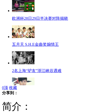
欧洲杯28日29日半决赛对阵揭晓
五月天 S.H.E金曲奖煽情王
2名上海“驴友”浙江峡谷遇难
0
顶
收藏
分享到：
张杰首度公开回应“集资门”
简介：