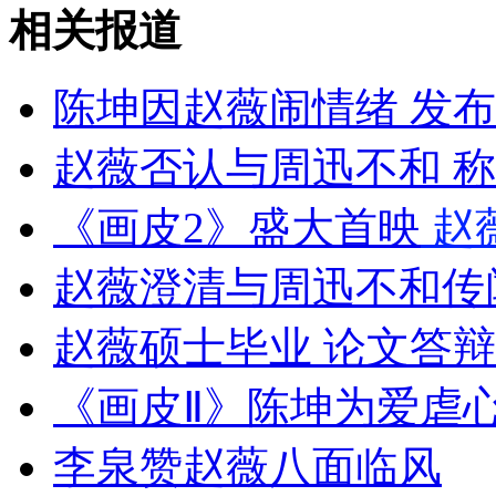
色魔邻居冒充男友欲行不轨
相关报道
山西运城恶犬咬伤多人 警民合力深夜将其击毙
陈坤因赵薇闹情绪 发布
赵薇否认与周迅不和 
女孩北京地铁殴打老人 痛下狠手拳打脚踢
《画皮2》盛大首映
赵
赵薇澄清与周迅不和传
无痛分娩是否安全 医生回应
赵薇硕士毕业 论文答
外交部：反对强权政治霸凌主义
《画皮Ⅱ》陈坤为爱虐
外交部：有关国家言论片面不公正
李泉赞赵薇八面临风