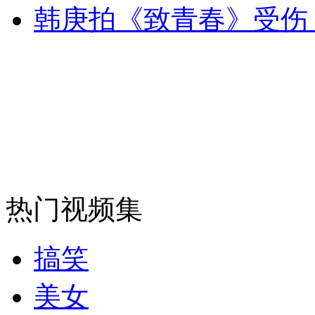
韩庚拍《致青春》受伤
安徽一实载49人客车翻车
走！跟着总书记去植树
消防员救轻生者
花炮节热闹非凡
减压"枕头大战"
热门视频集
纽约上演“枕头大战”
搞笑
美女
司机酒驾遇交警 急速倒车逃窜