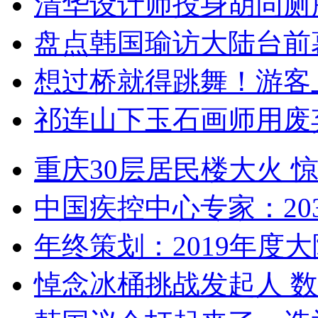
清华设计师投身胡同厕
盘点韩国瑜访大陆台前
想过桥就得跳舞！游客
祁连山下玉石画师用废
重庆30层居民楼大火
中国疾控中心专家：203
年终策划：2019年度大陆
悼念冰桶挑战发起人 数百