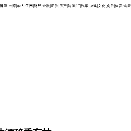
港澳
|
台湾
|
华人
|
侨网
|
财经
|
金融
|
证券
|
房产
|
能源
|
IT
|
汽车
|
游戏
|
文化
|
娱乐
|
体育
|
健康