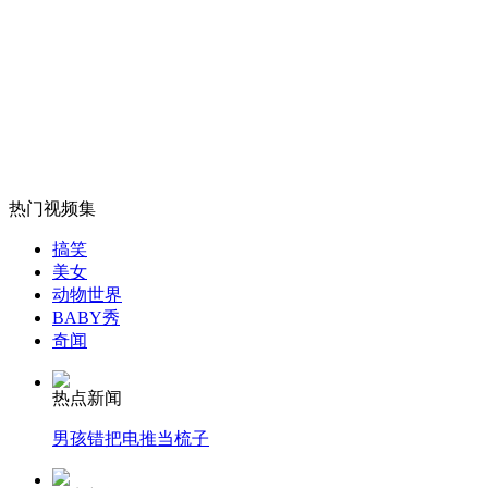
中国航天员手动实现"天神"对接
山西运城恶犬咬伤多人 警民合力深夜将其击毙
女孩北京地铁殴打老人 痛下狠手拳打脚踢
热门视频集
搞笑
美女
无痛分娩是否安全 医生回应
动物世界
BABY秀
奇闻
外交部：反对强权政治霸凌主义
热点新闻
外交部：有关国家言论片面不公正
男孩错把电推当梳子