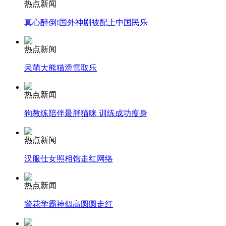
热点新闻
真心醉倒!国外神剧被配上中国民乐
安徽一实载49人客车翻车
热点新闻
呆萌大熊猫滑雪取乐
走！跟着总书记去植树
热点新闻
狗教练陪伴最胖猫咪 训练成功瘦身
消防员救轻生者
花炮节热闹非凡
减压"枕头大战"
热点新闻
汉服仕女照相馆走红网络
纽约上演“枕头大战”
热点新闻
警花学霸神似高圆圆走红
司机酒驾遇交警 急速倒车逃窜