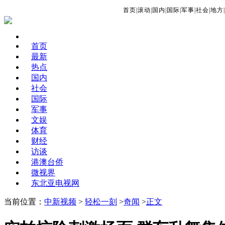
首页
|
滚动
|
国内
|
国际
|
军事
|
社会
|
地方
|
首页
最新
热点
国内
社会
国际
军事
文娱
体育
财经
访谈
港澳台侨
微视界
东北亚电视网
当前位置：
中新视频
>
轻松一刻
>
奇闻
>
正文