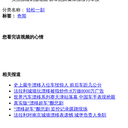
分类名称：
轻松一刻
被富婆甩男小三当街挂牌示众
标签：
奇闻
您看完该视频的心情
四川云南交界5.7级地震4死百人伤
调查：八成男生愿娶"剩女"
相关报道
史上最牛漂移入位车技惊人 前后车距几公分
法拉利城墙玩漂移被指炒作:8万做8000万广告
世界汽车漂移系列赛天津站落幕 中国车手表现抢眼
母子池塘溺亡 打捞时母亲紧抓孩子
真实版“漂移超车”酿悲剧
“漂移超车”酿悲剧 监控记录蹊跷现场
法拉利对南京城墙漂移表遗憾 城堡负责人免职