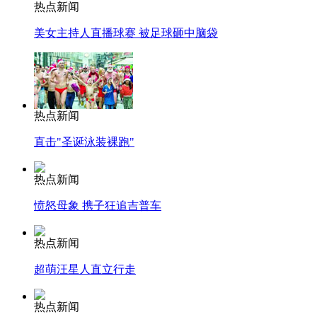
热点新闻
美女主持人直播球赛 被足球砸中脑袋
热点新闻
直击"圣诞泳装裸跑"
热点新闻
愤怒母象 携子狂追吉普车
热点新闻
超萌汪星人直立行走
热点新闻