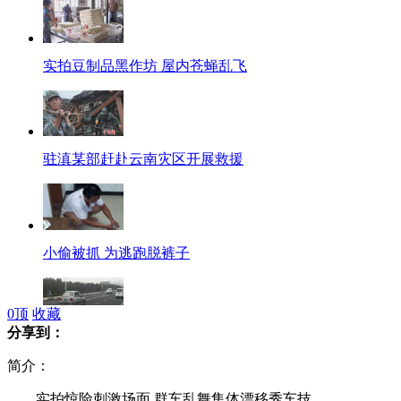
实拍豆制品黑作坊 屋内苍蝇乱飞
驻滇某部赶赴云南灾区开展救援
小偷被抓 为逃跑脱裤子
0
顶
收藏
分享到：
烟台轿车撞自行车队致5人死亡
简介：
实拍惊险刺激场面 群车乱舞集体漂移秀车技