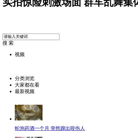
实拍惊险刺激场面 群车乱舞集
搜 索
视频
分类浏览
大家都在看
最新视频
蛇泡药酒一个月 突然蹿出咬伤人