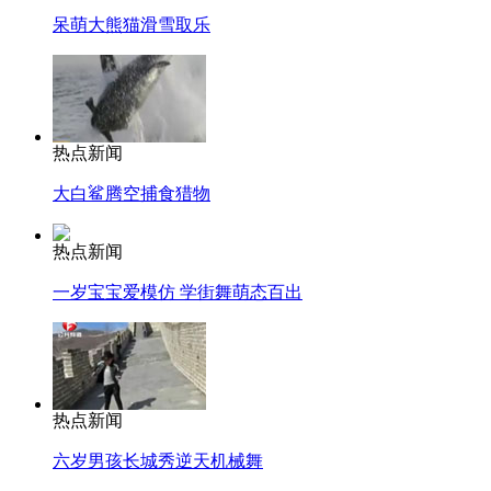
呆萌大熊猫滑雪取乐
热点新闻
大白鲨腾空捕食猎物
热点新闻
一岁宝宝爱模仿 学街舞萌态百出
热点新闻
六岁男孩长城秀逆天机械舞