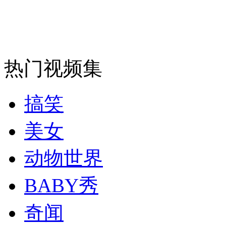
安徽一实载49人客车翻车
热门视频集
走！跟着总书记去植树
搞笑
消防员救轻生者
花炮节热闹非凡
减压"枕头大战"
美女
动物世界
纽约上演“枕头大战”
BABY秀
奇闻
司机酒驾遇交警 急速倒车逃窜