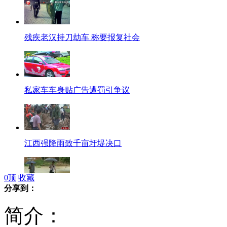
残疾老汉持刀劫车 称要报复社会
私家车车身贴广告遭罚引争议
江西强降雨致千亩圩堤决口
0
顶
收藏
分享到：
国家防总启动防汛IV级应急响应
简介：