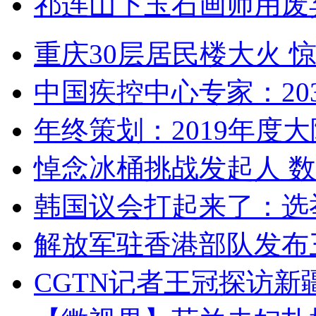
祁连山下玉石画师用废
重庆30层居民楼大火
中国疾控中心专家：203
年终策划：2019年度大陆
悼念冰桶挑战发起人 数百
韩国议会打起来了：选举
解放军驻香港部队发布三
CGTN记者王冠探访新疆