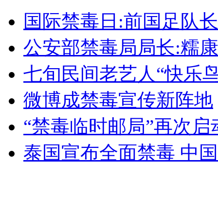
驻滇某部赶赴云南灾区开展救援
国际禁毒日:前国足队
山西运城恶犬咬伤多人 警民合力深夜将其击毙
公安部禁毒局局长:糯
七旬民间老艺人“快乐鸟
女孩北京地铁殴打老人 痛下狠手拳打脚踢
微博成禁毒宣传新阵地
“禁毒临时邮局”再次启
无痛分娩是否安全 医生回应
泰国宣布全面禁毒 中
外交部：反对强权政治霸凌主义
外交部：有关国家言论片面不公正