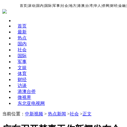
首页
|
滚动
|
国内
|
国际
|
军事
|
社会
|
地方
|
港澳
|
台湾
|
华人
|
侨网
|
财经
|
金融
|
首页
最新
热点
国内
社会
国际
军事
文娱
体育
财经
访谈
港澳台侨
微视界
东北亚电视网
当前位置：
中新视频
>
热点新闻
>
社会
>
正文