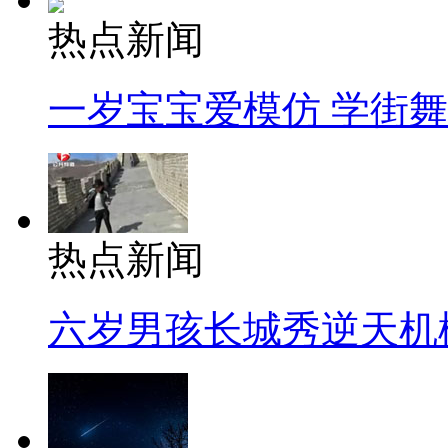
热点新闻
一岁宝宝爱模仿 学街
热点新闻
六岁男孩长城秀逆天机