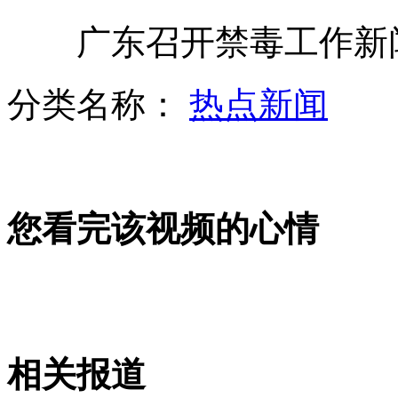
广东召开禁毒工作新
"蜘蛛贼"飞檐走壁被保安擒获
分类名称：
热点新闻
爱女车祸身亡 男子将其脸庞刺胸口
您看完该视频的心情
蛇泡药酒一个月 突然蹿出咬伤人
实拍豆制品黑作坊 屋内苍蝇乱飞
相关报道