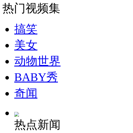
热门视频集
安徽一实载49人客车翻车
搞笑
美女
走！跟着总书记去植树
动物世界
消防员救轻生者
花炮节热闹非凡
减压"枕头大战"
BABY秀
奇闻
纽约上演“枕头大战”
热点新闻
司机酒驾遇交警 急速倒车逃窜