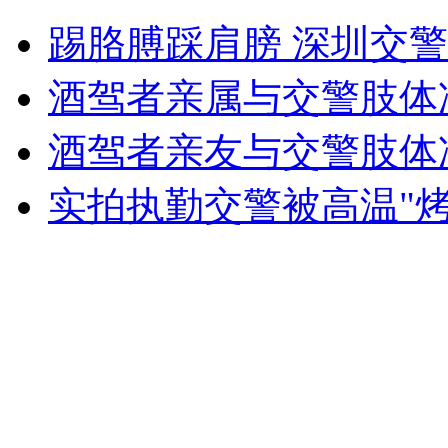
爱女车祸身亡 男子将其脸庞刺胸口
踢胳膊踩肩膀 深圳交
山西运城恶犬咬伤多人 警民合力深夜将其击毙
酒驾者亲属与交警肢体
酒驾者亲友与交警肢体
女孩北京地铁殴打老人 痛下狠手拳打脚踢
实拍执勤交警被高温"烤
无痛分娩是否安全 医生回应
外交部：反对强权政治霸凌主义
外交部：有关国家言论片面不公正