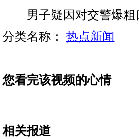
男子疑因对交警爆粗口
私家车车身贴广告遭罚引争议
分类名称：
热点新闻
江西强降雨致千亩圩堤决口
您看完该视频的心情
国家防总启动防汛IV级应急响应
"蜘蛛贼"飞檐走壁被保安擒获
相关报道