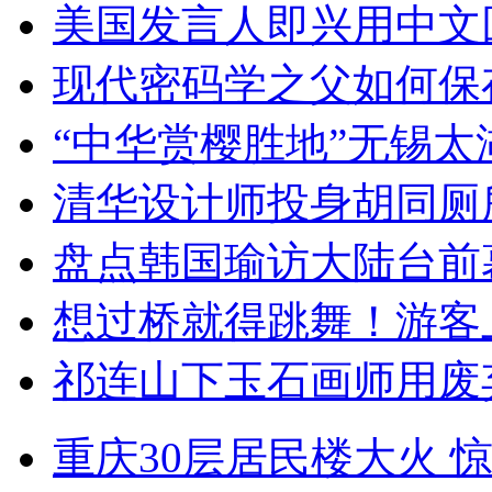
美国发言人即兴用中文
现代密码学之父如何保
“中华赏樱胜地”无锡
清华设计师投身胡同厕
盘点韩国瑜访大陆台前
想过桥就得跳舞！游客
祁连山下玉石画师用废
重庆30层居民楼大火