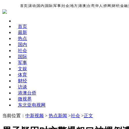
首页
|
滚动
|
国内
|
国际
|
军事
|
社会
|
地方
|
港澳
|
台湾
|
华人
|
侨网
|
财经
|
金融
|
首页
最新
热点
国内
社会
国际
军事
文娱
体育
财经
访谈
港澳台侨
微视界
东北亚电视网
当前位置：
中新视频
>
热点新闻
>
社会
>
正文