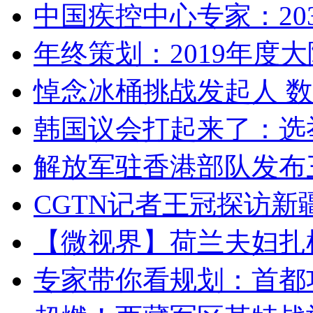
中国疾控中心专家：203
年终策划：2019年度大陆
悼念冰桶挑战发起人 数百
韩国议会打起来了：选举
解放军驻香港部队发布三
CGTN记者王冠探访新疆
【微视界】荷兰夫妇扎根青
专家带你看规划：首都功