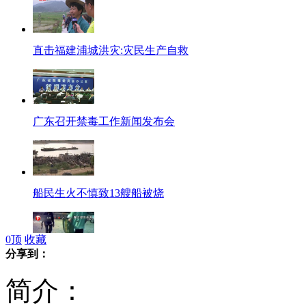
直击福建浦城洪灾:灾民生产自救
广东召开禁毒工作新闻发布会
船民生火不慎致13艘船被烧
0
顶
收藏
分享到：
残疾老汉持刀劫车 称要报复社会
简介：