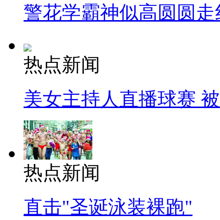
警花学霸神似高圆圆走
热点新闻
美女主持人直播球赛 
热点新闻
直击"圣诞泳装裸跑"