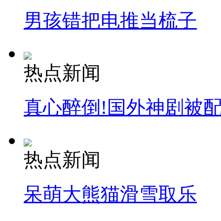
男孩错把电推当梳子
热点新闻
真心醉倒!国外神剧被
热点新闻
呆萌大熊猫滑雪取乐