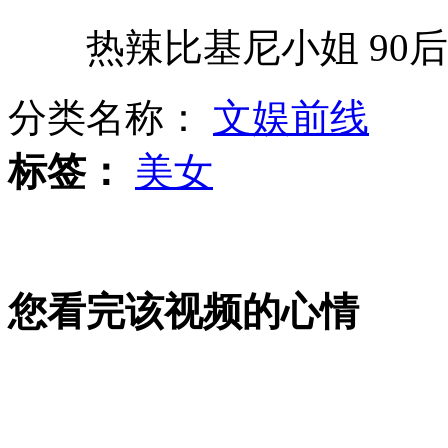
热辣比基尼小姐 90后
装运10多箱钞票运钞车发生侧翻
分类名称：
文娱前线
容祖儿微博承认与刘浩龙恋情
标签：
美女
“白领哥”大雨中趟水帮助路人爆红
您看完该视频的心情
陈坤就儿子生母事件致歉女星