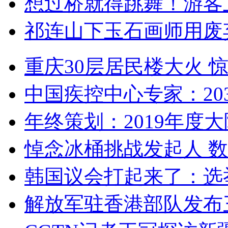
想过桥就得跳舞！游客
祁连山下玉石画师用废
重庆30层居民楼大火
中国疾控中心专家：203
年终策划：2019年度大陆
悼念冰桶挑战发起人 数百
韩国议会打起来了：选举
解放军驻香港部队发布三