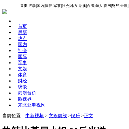
首页
|
滚动
|
国内
|
国际
|
军事
|
社会
|
地方
|
港澳
|
台湾
|
华人
|
侨网
|
财经
|
金融
|
首页
最新
热点
国内
社会
国际
军事
文娱
体育
财经
访谈
港澳台侨
微视界
东北亚电视网
当前位置：
中新视频
>
文娱前线
>
娱乐
>
正文