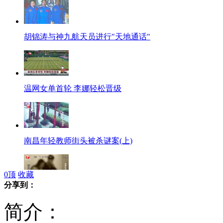
胡锦涛与神九航天员进行"天地通话"
温网女单首轮 李娜轻松晋级
南昌年轻教师街头被杀谜案(上)
0
顶
收藏
分享到：
南昌年轻教师街头被杀谜案(下)
简介：