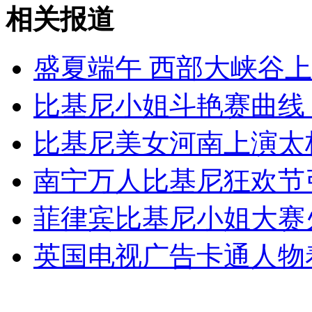
美背包客高速路拦车欲前往北京
相关报道
山西运城恶犬咬伤多人 警民合力深夜将其击毙
盛夏端午 西部大峡谷
比基尼小姐斗艳赛曲线 
女孩北京地铁殴打老人 痛下狠手拳打脚踢
比基尼美女河南上演太极
南宁万人比基尼狂欢节
无痛分娩是否安全 医生回应
菲律宾比基尼小姐大赛
外交部：反对强权政治霸凌主义
英国电视广告卡通人物
外交部：有关国家言论片面不公正