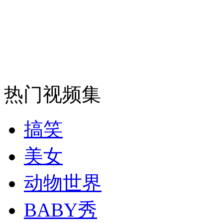
安徽一实载49人客车翻车
走！跟着总书记去植树
热门视频集
消防员救轻生者
花炮节热闹非凡
减压"枕头大战"
搞笑
美女
纽约上演“枕头大战”
动物世界
BABY秀
司机酒驾遇交警 急速倒车逃窜