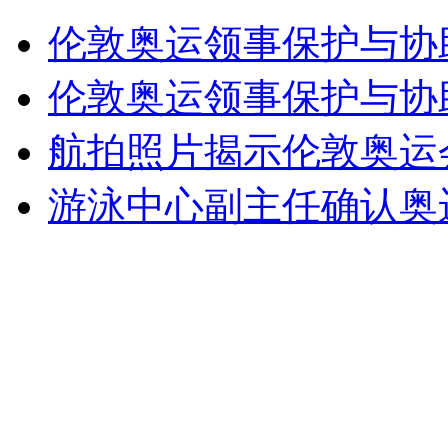
韩国军队举行两栖登陆演习
伦敦奥运领事保护与协
山西运城恶犬咬伤多人 警民合力深夜将其击毙
伦敦奥运领事保护与协
航拍照片揭示伦敦奥运
女孩北京地铁殴打老人 痛下狠手拳打脚踢
游泳中心副主任确认奥
无痛分娩是否安全 医生回应
外交部：反对强权政治霸凌主义
外交部：有关国家言论片面不公正