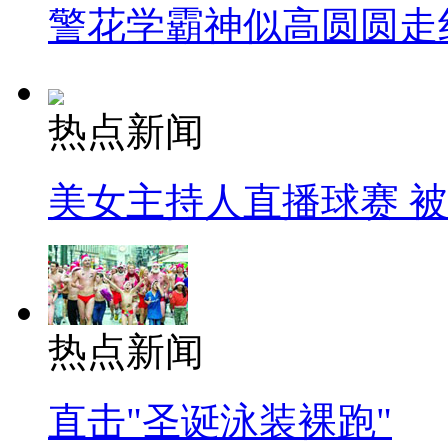
警花学霸神似高圆圆走
热点新闻
美女主持人直播球赛 
热点新闻
直击"圣诞泳装裸跑"