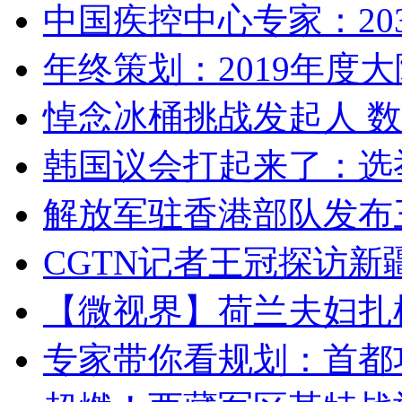
中国疾控中心专家：203
年终策划：2019年度大陆
悼念冰桶挑战发起人 数百
韩国议会打起来了：选举
解放军驻香港部队发布三
CGTN记者王冠探访新疆
【微视界】荷兰夫妇扎根青
专家带你看规划：首都功