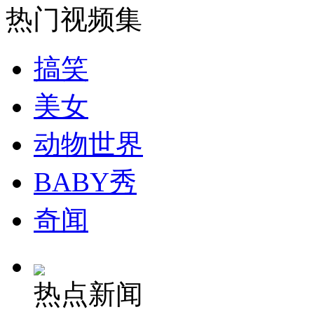
热门视频集
安徽一实载49人客车翻车
搞笑
美女
走！跟着总书记去植树
动物世界
消防员救轻生者
花炮节热闹非凡
减压"枕头大战"
BABY秀
奇闻
纽约上演“枕头大战”
热点新闻
司机酒驾遇交警 急速倒车逃窜