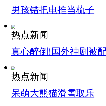
男孩错把电推当梳子
热点新闻
真心醉倒!国外神剧被
热点新闻
呆萌大熊猫滑雪取乐