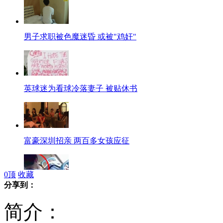
男子求职被色魔迷昏 或被"鸡奸"
英球迷为看球冷落妻子 被贴休书
富豪深圳招亲 两百多女孩应征
0
顶
收藏
分享到：
济南中学生公交车热吻引争议
简介：