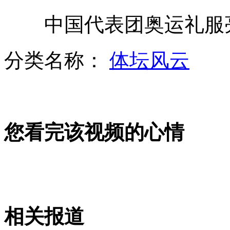
中国代表团奥运礼服
美国单身男女凭气味交朋友
分类名称：
体坛风云
"资深"小偷遭同行抢夺跳河轻生
您看完该视频的心情
3岁女孩遭外婆虐待 惨变皮包骨
长兴夏家庙土堆发现墓葬86座
相关报道