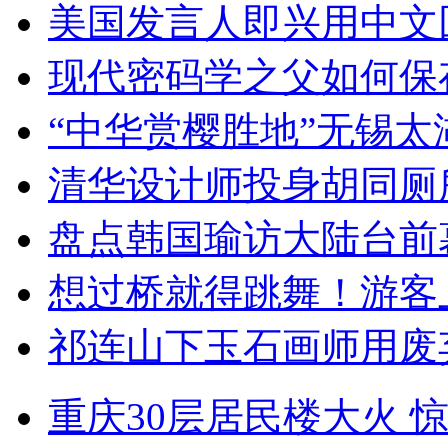
美国发言人即兴用中文
现代密码学之父如何保
“中华赏樱胜地”无锡
清华设计师投身胡同厕
盘点韩国瑜访大陆台前
想过桥就得跳舞！游客
祁连山下玉石画师用废
重庆30层居民楼大火