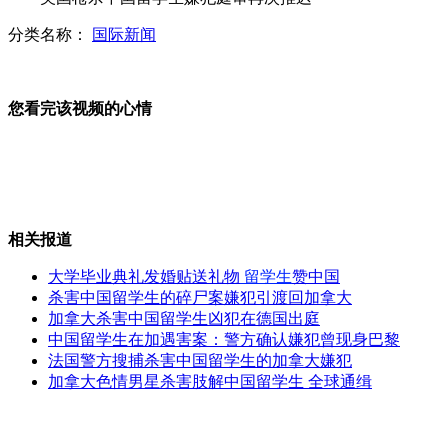
分类名称：
国际新闻
南京最大民工夫妻房 有利缓解性荒
您看完该视频的心情
男子持刀劫车 民警沉着化解危机
相关报道
教育部新规：禁止对学生分类
大学毕业典礼发婚贴送礼物
留学生
赞中国
杀害中国留学生的碎尸案嫌犯引渡回加拿大
加拿大杀害中国留学生凶犯在德国出庭
中国留学生在加遇害案：警方确认嫌犯曾现身巴黎
实拍:遭遇内贼 小区业主偷业主
法国警方搜捕杀害中国留学生的加拿大嫌犯
加拿大色情男星杀害肢解中国留学生 全球通缉