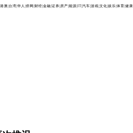
港澳
|
台湾
|
华人
|
侨网
|
财经
|
金融
|
证券
|
房产
|
能源
|
IT
|
汽车
|
游戏
|
文化
|
娱乐
|
体育
|
健康