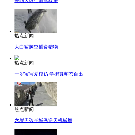
呆萌大熊猫滑雪取乐
热点新闻
大白鲨腾空捕食猎物
热点新闻
一岁宝宝爱模仿 学街舞萌态百出
热点新闻
六岁男孩长城秀逆天机械舞