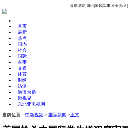
首页
|
滚动
|
国内
|
国际
|
军事
|
社会
|
地方
|
首页
最新
热点
国内
社会
国际
军事
文娱
体育
财经
访谈
港澳台侨
微视界
东北亚电视网
当前位置：
中新视频
>
国际新闻
>
正文