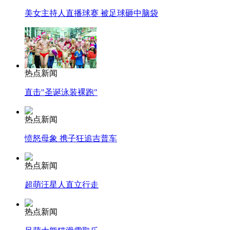
美女主持人直播球赛 被足球砸中脑袋
热点新闻
直击"圣诞泳装裸跑"
热点新闻
愤怒母象 携子狂追吉普车
热点新闻
超萌汪星人直立行走
热点新闻