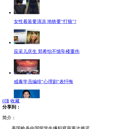
女性着装要清凉 地铁要"打狼"?
应采儿庆生 郑希怡不慎坠楼重伤
戒毒学员编排"心理剧"表忏悔
0
顶
收藏
分享到：
刘洋：我是爱笑的航天员
简介：
美国枪杀中国留学生嫌犯庭审再次推迟