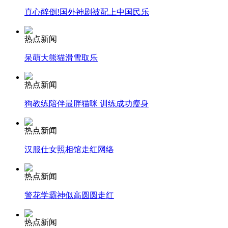
真心醉倒!国外神剧被配上中国民乐
安徽一实载49人客车翻车
热点新闻
呆萌大熊猫滑雪取乐
走！跟着总书记去植树
热点新闻
狗教练陪伴最胖猫咪 训练成功瘦身
消防员救轻生者
花炮节热闹非凡
减压"枕头大战"
热点新闻
汉服仕女照相馆走红网络
纽约上演“枕头大战”
热点新闻
警花学霸神似高圆圆走红
司机酒驾遇交警 急速倒车逃窜
热点新闻