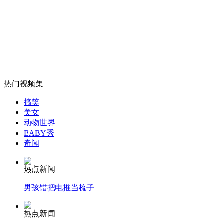
伏明霞从"跳水女皇"到全职太太
山西运城恶犬咬伤多人 警民合力深夜将其击毙
热门视频集
女孩北京地铁殴打老人 痛下狠手拳打脚踢
搞笑
美女
动物世界
无痛分娩是否安全 医生回应
BABY秀
奇闻
外交部：反对强权政治霸凌主义
热点新闻
男孩错把电推当梳子
外交部：有关国家言论片面不公正
热点新闻