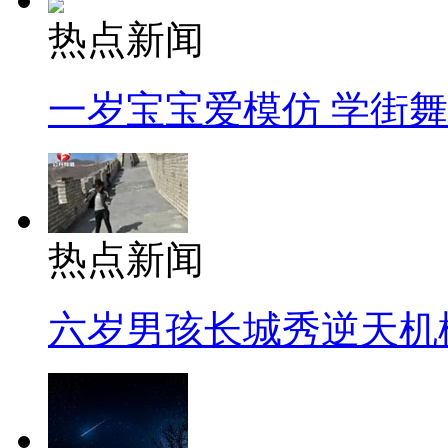
热点新闻
一岁宝宝爱模仿 学街
热点新闻
六岁男孩长城秀逆天机