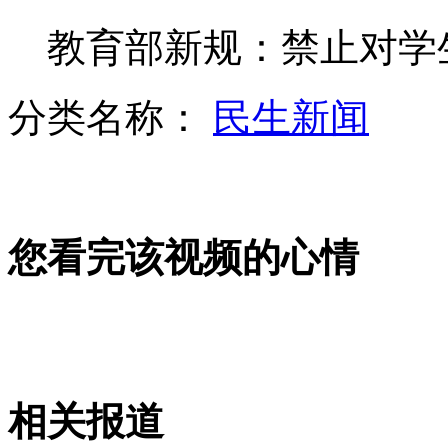
教育部新规：禁止对学
宁财神网购被骗又澄清 被疑炒作
分类名称：
民生新闻
另类速配约会：先闻体味再相亲
您看完该视频的心情
张柏芝"嫌弃"小沈阳 否认锋芝复合
中国代表团奥运礼服亮相
相关报道