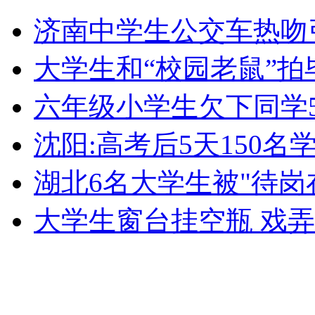
实拍妈妈与警察联手上演震撼教育
济南中学生公交车热吻
山西运城恶犬咬伤多人 警民合力深夜将其击毙
大学生和“校园老鼠”拍
六年级小学生欠下同学5
女孩北京地铁殴打老人 痛下狠手拳打脚踢
沈阳:高考后5天150名
湖北6名大学生被"待岗在
无痛分娩是否安全 医生回应
大学生窗台挂空瓶 戏
外交部：反对强权政治霸凌主义
外交部：有关国家言论片面不公正