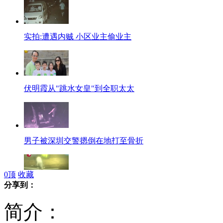
实拍:遭遇内贼 小区业主偷业主
伏明霞从"跳水女皇"到全职太太
男子被深圳交警摁倒在地打至骨折
0
顶
收藏
分享到：
浙江宁波：“小白礁Ⅰ号”水下考古
简介：