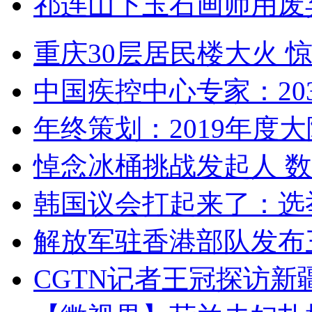
祁连山下玉石画师用废
重庆30层居民楼大火
中国疾控中心专家：203
年终策划：2019年度大陆
悼念冰桶挑战发起人 数百
韩国议会打起来了：选举
解放军驻香港部队发布三
CGTN记者王冠探访新疆