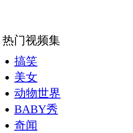
安徽一实载49人客车翻车
热门视频集
走！跟着总书记去植树
搞笑
消防员救轻生者
花炮节热闹非凡
减压"枕头大战"
美女
动物世界
纽约上演“枕头大战”
BABY秀
奇闻
司机酒驾遇交警 急速倒车逃窜