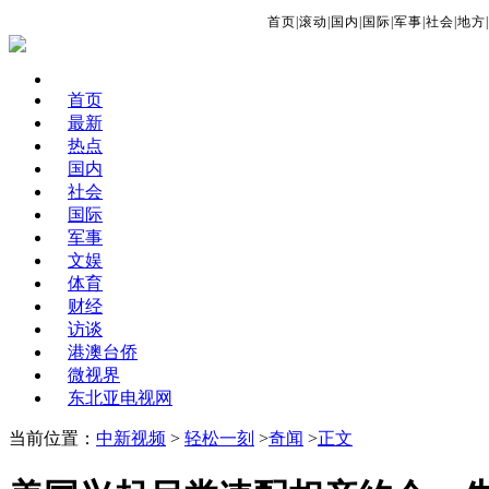
首页
|
滚动
|
国内
|
国际
|
军事
|
社会
|
地方
|
首页
最新
热点
国内
社会
国际
军事
文娱
体育
财经
访谈
港澳台侨
微视界
东北亚电视网
当前位置：
中新视频
>
轻松一刻
>
奇闻
>
正文