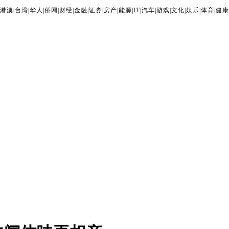
港澳
|
台湾
|
华人
|
侨网
|
财经
|
金融
|
证券
|
房产
|
能源
|
IT
|
汽车
|
游戏
|
文化
|
娱乐
|
体育
|
健康