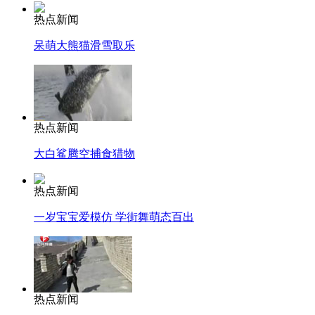
热点新闻
呆萌大熊猫滑雪取乐
热点新闻
大白鲨腾空捕食猎物
热点新闻
一岁宝宝爱模仿 学街舞萌态百出
热点新闻