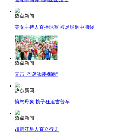
热点新闻
美女主持人直播球赛 被足球砸中脑袋
热点新闻
直击"圣诞泳装裸跑"
热点新闻
愤怒母象 携子狂追吉普车
热点新闻
超萌汪星人直立行走