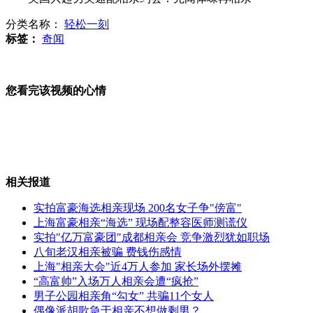
分类名称：
轻松一刻
英球迷为看球冷落妻子 被贴休书
标签：
奇闻
您看完该视频的心情
富豪深圳招亲 两百多女孩应征
济南中学生公交车热吻引争议
相关报道
实拍富豪海选相亲现场 200名女子争"傍富"
上海富豪相亲“海选” 现场配整容医师测谎仪
实拍"亿万富豪团"成都相亲会 竞争激烈犹如职场
美国单身男女凭气味交朋友
八旬老汉相亲被骗 费钱伤感情
上海"相亲大会"近4万人参加 家长场外摆摊
“高富帅”入场万人相亲会遭“疯抢”
男子公园相亲角“勾女” 共骗11个女人
偶像派胡歌急于相亲不想做剩男？