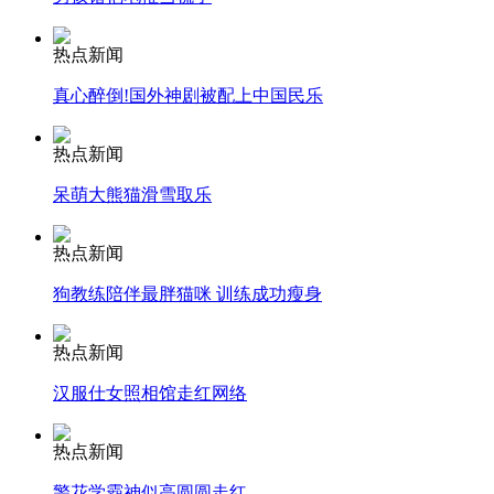
安徽一实载49人客车翻车
热点新闻
真心醉倒!国外神剧被配上中国民乐
热点新闻
走！跟着总书记去植树
呆萌大熊猫滑雪取乐
热点新闻
消防员救轻生者
花炮节热闹非凡
减压"枕头大战"
狗教练陪伴最胖猫咪 训练成功瘦身
热点新闻
纽约上演“枕头大战”
汉服仕女照相馆走红网络
热点新闻
司机酒驾遇交警 急速倒车逃窜
警花学霸神似高圆圆走红