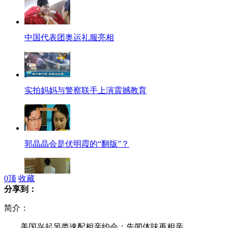
中国代表团奥运礼服亮相
实拍妈妈与警察联手上演震撼教育
郭晶晶会是伏明霞的“翻版”？
0
顶
收藏
分享到：
男子求职被色魔迷昏 或被"强暴"
简介：
美国兴起另类速配相亲约会：先闻体味再相亲