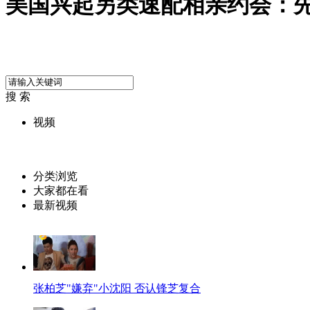
美国兴起另类速配相亲约会：
搜 索
视频
分类浏览
大家都在看
最新视频
张柏芝"嫌弃"小沈阳 否认锋芝复合