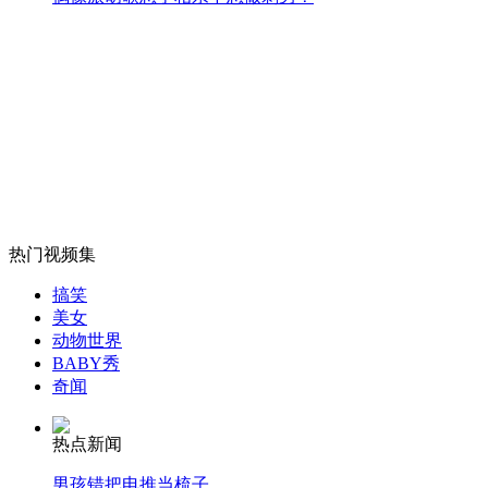
"资深"小偷遭同行抢夺跳河轻生
山西运城恶犬咬伤多人 警民合力深夜将其击毙
女孩北京地铁殴打老人 痛下狠手拳打脚踢
热门视频集
无痛分娩是否安全 医生回应
搞笑
美女
动物世界
外交部：反对强权政治霸凌主义
BABY秀
奇闻
外交部：有关国家言论片面不公正
热点新闻
男孩错把电推当梳子