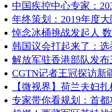
中国疾控中心专家：203
年终策划：2019年度大陆
悼念冰桶挑战发起人 数百
韩国议会打起来了：选举
解放军驻香港部队发布三
CGTN记者王冠探访新疆
【微视界】荷兰夫妇扎根青
专家带你看规划：首都功