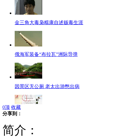
金三角大毒枭糯康自述贩毒生涯
俄海军装备“布拉瓦”洲际导弹
因景区无公厕 老太出游憋出病
0
顶
收藏
分享到：
为升职填表 离异女子3天相亲7次
简介：