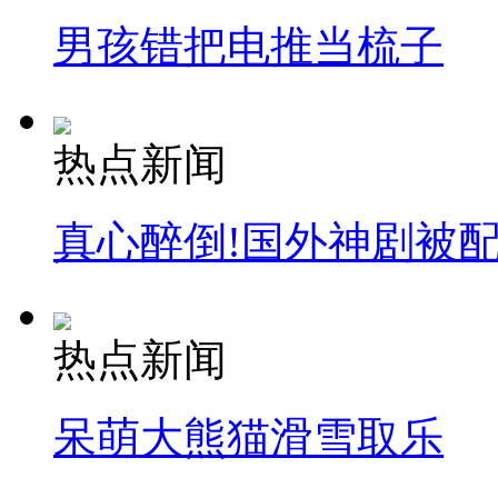
男孩错把电推当梳子
热点新闻
真心醉倒!国外神剧被
热点新闻
呆萌大熊猫滑雪取乐