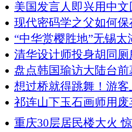
美国发言人即兴用中文
现代密码学之父如何保
“中华赏樱胜地”无锡
清华设计师投身胡同厕
盘点韩国瑜访大陆台前
想过桥就得跳舞！游客
祁连山下玉石画师用废
重庆30层居民楼大火