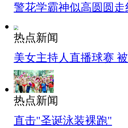
警花学霸神似高圆圆走
热点新闻
美女主持人直播球赛 
热点新闻
直击"圣诞泳装裸跑"