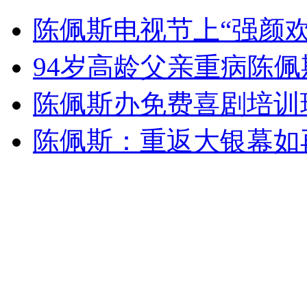
被老师找20多次 父亲给儿下跪
陈佩斯电视节上“强颜欢
山西运城恶犬咬伤多人 警民合力深夜将其击毙
94岁高龄父亲重病陈佩
陈佩斯办免费喜剧培训
女孩北京地铁殴打老人 痛下狠手拳打脚踢
陈佩斯：重返大银幕如
无痛分娩是否安全 医生回应
外交部：反对强权政治霸凌主义
外交部：有关国家言论片面不公正