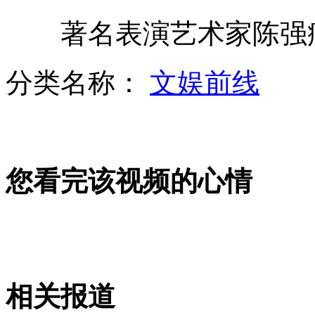
著名表演艺术家陈强病逝
媒体：先有学校分类，后有学生分类
分类名称：
文娱前线
实拍女子穿白大褂查房冒充医生行窃
您看完该视频的心情
头盔墨镜自行车 济南建交警“轻骑兵”
研究称：动物也会“换位思考”
相关报道