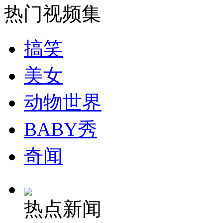
热门视频集
安徽一实载49人客车翻车
搞笑
美女
走！跟着总书记去植树
动物世界
消防员救轻生者
花炮节热闹非凡
减压"枕头大战"
BABY秀
奇闻
纽约上演“枕头大战”
热点新闻
司机酒驾遇交警 急速倒车逃窜