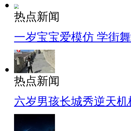
热点新闻
一岁宝宝爱模仿 学街
热点新闻
六岁男孩长城秀逆天机