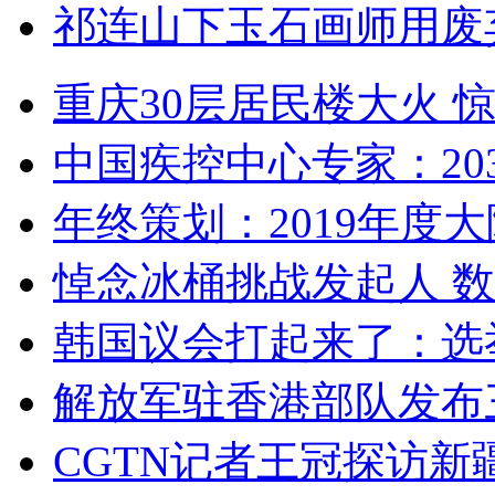
祁连山下玉石画师用废
重庆30层居民楼大火
中国疾控中心专家：203
年终策划：2019年度大陆
悼念冰桶挑战发起人 数百
韩国议会打起来了：选举
解放军驻香港部队发布三
CGTN记者王冠探访新疆