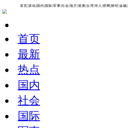
首页
|
滚动
|
国内
|
国际
|
军事
|
社会
|
地方
|
港澳
|
台湾
|
华人
|
侨网
|
财经
|
金融
|
首页
最新
热点
国内
社会
国际