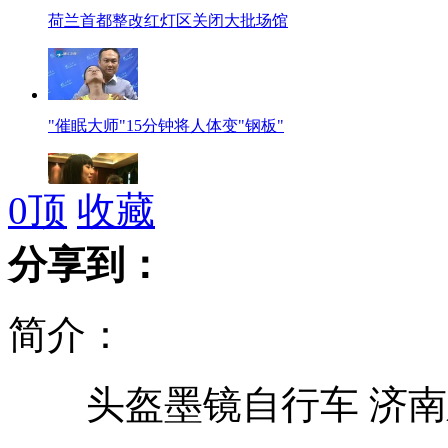
荷兰首都整改红灯区关闭大批场馆
"催眠大师"15分钟将人体变"钢板"
0
顶
收藏
女富豪征婚 要求不反感打麻将
分享到：
简介：
新型合成毒品蔓延快 吸毒者呈现低龄化
头盔墨镜自行车 济南建
马路堆满淤泥 男子跌倒后守候提醒他人