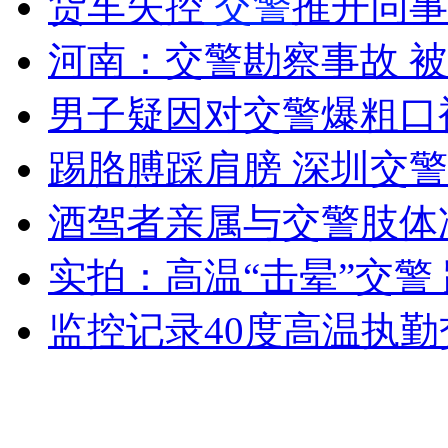
货车失控
交警
推开同事
女孩北京地铁殴打老人 痛下狠手拳打脚踢
河南：交警勘察事故 
无痛分娩是否安全 医生回应
男子疑因对交警爆粗口
踢胳膊踩肩膀 深圳交
外交部：反对强权政治霸凌主义
酒驾者亲属与交警肢体
外交部：有关国家言论片面不公正
实拍：高温“击晕”交警
监控记录40度高温执
安徽一实载49人客车翻车