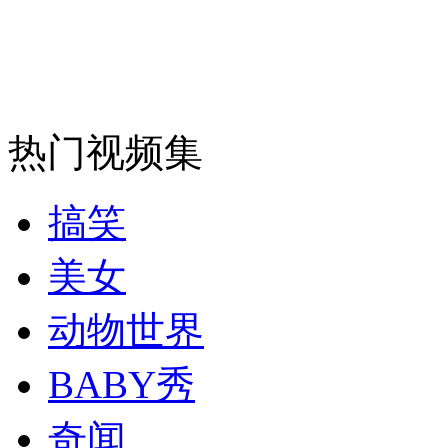
走！跟着总书记去植树
消防员救轻生者
花炮节热闹非凡
减压"枕头大战"
热门视频集
纽约上演“枕头大战”
搞笑
司机酒驾遇交警 急速倒车逃窜
美女
动物世界
BABY秀
奇闻