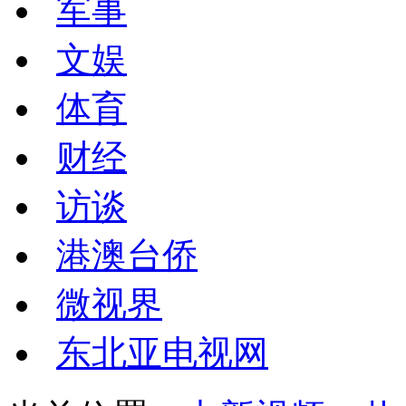
军事
文娱
体育
财经
访谈
港澳台侨
微视界
东北亚电视网