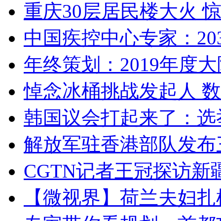
重庆30层居民楼大火
中国疾控中心专家：203
年终策划：2019年度大陆
悼念冰桶挑战发起人 数百
韩国议会打起来了：选举
解放军驻香港部队发布三
CGTN记者王冠探访新疆
【微视界】荷兰夫妇扎根青