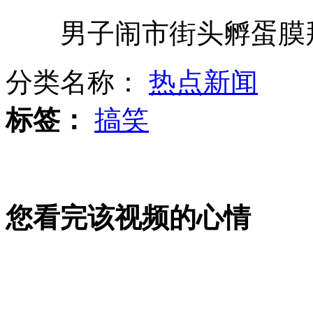
男子闹市街头孵蛋膜拜“
沱江水位猛涨 临江客栈酒吧被淹
分类名称：
热点新闻
高速路挂油罐车撞载20吨炸药货车
标签：
搞笑
南宁警方重击POS机套现 案涉12亿
您看完该视频的心情
伦敦市民反对“房上导弹”