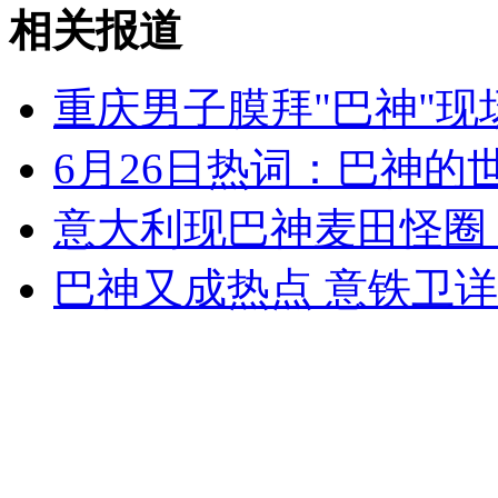
南航外国留学生造出"无人机"送母校
相关报道
山西运城恶犬咬伤多人 警民合力深夜将其击毙
重庆男子膜拜"巴神"现
6月26日热词：巴神的
女孩北京地铁殴打老人 痛下狠手拳打脚踢
意大利现巴神麦田怪圈
巴神又成热点 意铁卫
无痛分娩是否安全 医生回应
外交部：反对强权政治霸凌主义
外交部：有关国家言论片面不公正