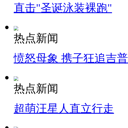
直击"圣诞泳装裸跑"
热点新闻
愤怒母象 携子狂追吉
热点新闻
超萌汪星人直立行走