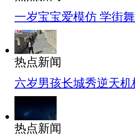
一岁宝宝爱模仿 学街
热点新闻
六岁男孩长城秀逆天机
热点新闻