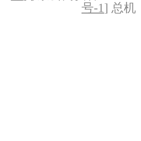
号-1
] 总机：