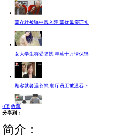
葛存壮被曝中风入院 葛优母亲证实
女大学生称受骚扰 年薪十万请保镖
顾客就餐遇苍蝇 餐厅员工被逼吞下
0
顶
收藏
分享到：
幼儿园老师体罚学生互扇耳光
简介：