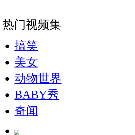
安徽一实载49人客车翻车
热门视频集
搞笑
走！跟着总书记去植树
美女
消防员救轻生者
花炮节热闹非凡
减压"枕头大战"
动物世界
BABY秀
纽约上演“枕头大战”
奇闻
司机酒驾遇交警 急速倒车逃窜