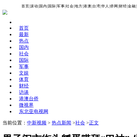
首页
|
滚动
|
国内
|
国际
|
军事
|
社会
|
地方
|
港澳
|
台湾
|
华人
|
侨网
|
财经
|
金融
|
首页
最新
热点
国内
社会
国际
军事
文娱
体育
财经
访谈
港澳台侨
微视界
东北亚电视网
当前位置：
中新视频
>
热点新闻
>
社会
>
正文