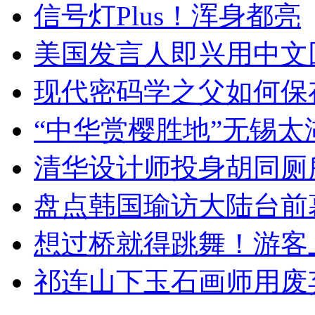
信号灯Plus！浑身都亮
美国发言人即兴用中文
现代密码学之父如何保
“中华赏樱胜地”无锡
清华设计师投身胡同厕
盘点韩国瑜访大陆台前
想过桥就得跳舞！游客
祁连山下玉石画师用废