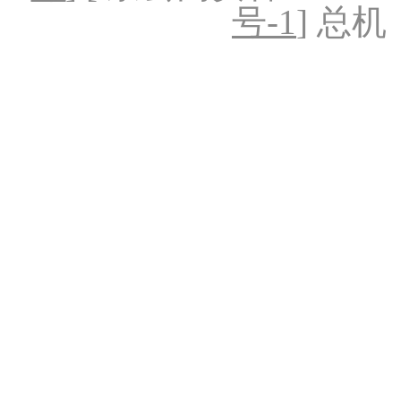
号-1
] 总机：