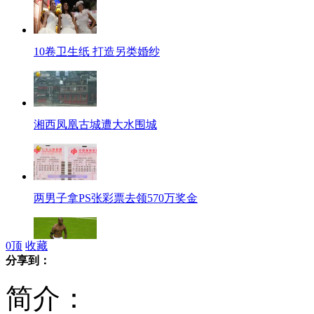
10卷卫生纸 打造另类婚纱
湘西凤凰古城遭大水围城
两男子拿PS张彩票去领570万奖金
0
顶
收藏
分享到：
巴神梅开二度 意大利队会师西班牙
简介：