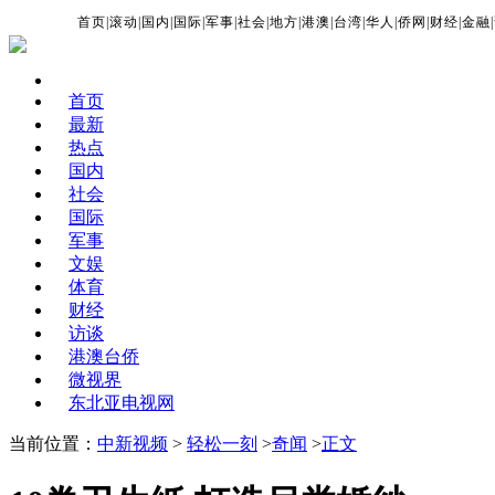
首页
|
滚动
|
国内
|
国际
|
军事
|
社会
|
地方
|
港澳
|
台湾
|
华人
|
侨网
|
财经
|
金融
|
首页
最新
热点
国内
社会
国际
军事
文娱
体育
财经
访谈
港澳台侨
微视界
东北亚电视网
当前位置：
中新视频
>
轻松一刻
>
奇闻
>
正文