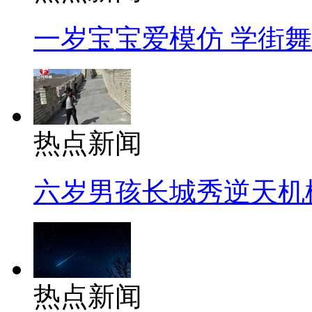
一岁宝宝爱模仿 学街
热点新闻
六岁男孩长城秀逆天机
热点新闻