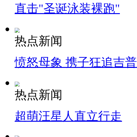
直击"圣诞泳装裸跑"
热点新闻
愤怒母象 携子狂追吉
热点新闻
超萌汪星人直立行走