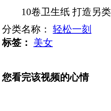
10卷卫生纸 打造另类
梁朝伟50岁生日刘嘉玲微博直播
分类名称：
轻松一刻
男子闹市街头孵蛋膜拜“巴神”
标签：
美女
实拍调皮黑熊闯民宅打闹吓坏居民
您看完该视频的心情
葛存壮被曝中风入院 葛优母亲证实