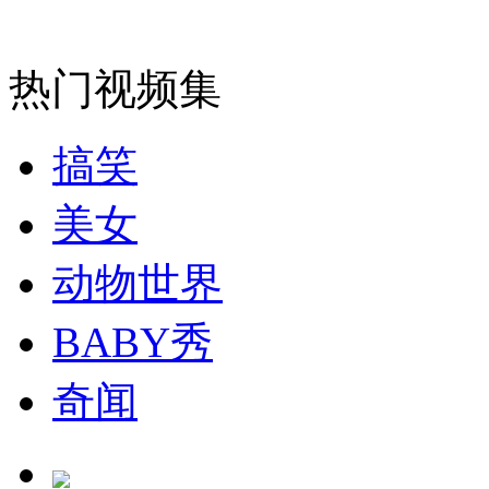
安徽一实载49人客车翻车
热门视频集
搞笑
走！跟着总书记去植树
美女
消防员救轻生者
花炮节热闹非凡
减压"枕头大战"
动物世界
BABY秀
纽约上演“枕头大战”
奇闻
司机酒驾遇交警 急速倒车逃窜