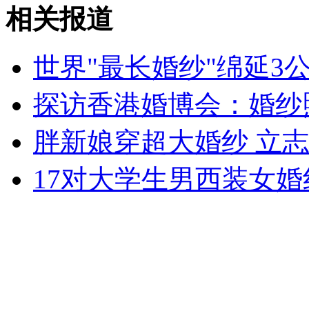
女大学生称受骚扰 年薪十万请保镖
相关报道
山西运城恶犬咬伤多人 警民合力深夜将其击毙
世界"最长婚纱"绵延3
探访香港婚博会：婚纱
女孩北京地铁殴打老人 痛下狠手拳打脚踢
胖新娘穿超大婚纱 立志
17对大学生男西装女婚
无痛分娩是否安全 医生回应
外交部：反对强权政治霸凌主义
外交部：有关国家言论片面不公正