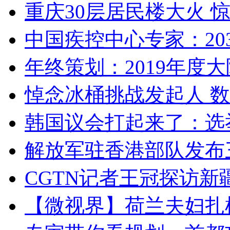
重庆30层居民楼大火
中国疾控中心专家：203
年终策划：2019年度大陆
悼念冰桶挑战发起人 数百
韩国议会打起来了：选举
解放军驻香港部队发布三
CGTN记者王冠探访新疆
【微视界】荷兰夫妇扎根青