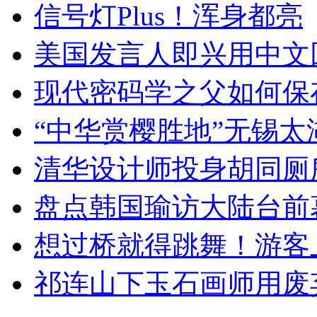
信号灯Plus！浑身都亮
美国发言人即兴用中文
现代密码学之父如何保
“中华赏樱胜地”无锡
清华设计师投身胡同厕
盘点韩国瑜访大陆台前
想过桥就得跳舞！游客
祁连山下玉石画师用废