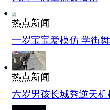
热点新闻
一岁宝宝爱模仿 学街
热点新闻
六岁男孩长城秀逆天机