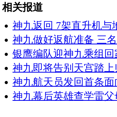
巴神梅开二度 意大利队会师西班牙
相关报道
山西运城恶犬咬伤多人 警民合力深夜将其击毙
神九返回 7架直升机
神九做好返航准备 三
女孩北京地铁殴打老人 痛下狠手拳打脚踢
银鹰编队迎神九乘组回
神九即将告别天宫踏上
无痛分娩是否安全 医生回应
神九航天员发回首条面
外交部：反对强权政治霸凌主义
神九幕后英雄查学雷父
外交部：有关国家言论片面不公正