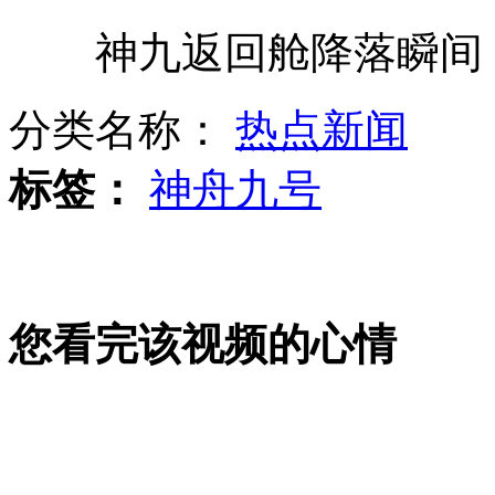
神九返回舱降落瞬间
动画模拟神舟九号“回家路”
分类名称：
热点新闻
10卷卫生纸 打造另类婚纱
标签：
神舟九号
湘西凤凰古城遭大水围城
您看完该视频的心情
男子用PS伪造彩票欲领570万奖金