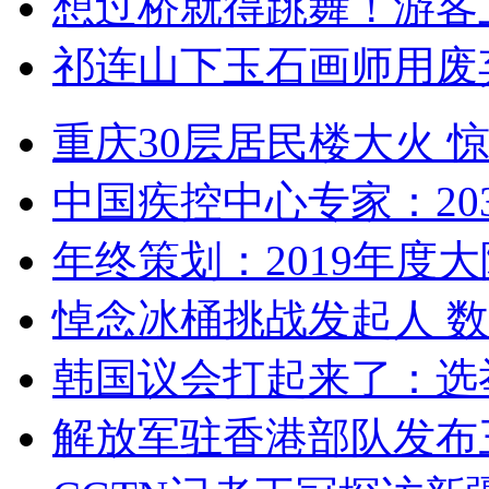
想过桥就得跳舞！游客
祁连山下玉石画师用废
重庆30层居民楼大火
中国疾控中心专家：203
年终策划：2019年度大陆
悼念冰桶挑战发起人 数百
韩国议会打起来了：选举
解放军驻香港部队发布三