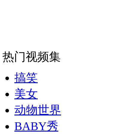
安徽一实载49人客车翻车
走！跟着总书记去植树
热门视频集
消防员救轻生者
花炮节热闹非凡
减压"枕头大战"
搞笑
美女
纽约上演“枕头大战”
动物世界
BABY秀
司机酒驾遇交警 急速倒车逃窜