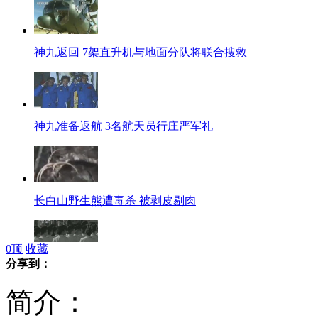
神九返回 7架直升机与地面分队将联合搜救
神九准备返航 3名航天员行庄严军礼
长白山野生熊遭毒杀 被剥皮剔肉
0
顶
收藏
分享到：
美空军再爆性侵案 教官瞄准女新兵
简介：