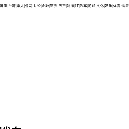
港澳
|
台湾
|
华人
|
侨网
|
财经
|
金融
|
证券
|
房产
|
能源
|
IT
|
汽车
|
游戏
|
文化
|
娱乐
|
体育
|
健康