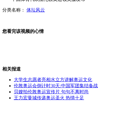
分类名称：
体坛风云
著名表演艺术家张瑞芳在沪逝世
您看完该视频的心情
美国男子吸毒发狂 生吃宠物狗
相关报道
石家庄"妈妈团"抗议人流广告泛滥
大学生志愿者亮相水立方讲解奥运文化
伦敦奥运会倒计时30天:中国军团集结备战
贝嫂拍伦敦奥运宣传片 句句不离时尚
王力宏曼城传递奥运圣火 热情十足
景海鹏接受采访：回家的感觉真好