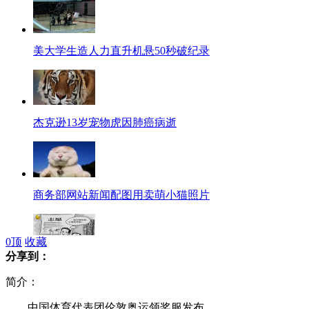
美大学生造人力直升机悬50秒破纪录
杰克逊13岁宠物虎因肺癌病逝
商务部网站新闻配图用卖萌小猫照片
0
顶
收藏
分享到：
高分考生纠结志愿错过一批填报时间
简介：
中国体育代表团伦敦奥运领奖服发布