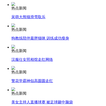
热点新闻
安徽一实载49人客车翻车
呆萌大熊猫滑雪取乐
热点新闻
走！跟着总书记去植树
狗教练陪伴最胖猫咪 训练成功瘦身
热点新闻
消防员救轻生者
花炮节热闹非凡
减压"枕头大战"
汉服仕女照相馆走红网络
热点新闻
警花学霸神似高圆圆走红
纽约上演“枕头大战”
热点新闻
司机酒驾遇交警 急速倒车逃窜
美女主持人直播球赛 被足球砸中脑袋