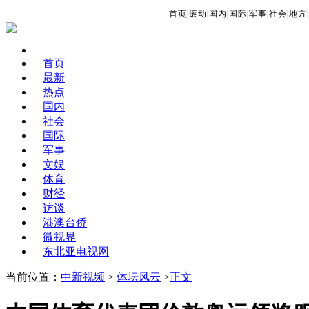
首页
|
滚动
|
国内
|
国际
|
军事
|
社会
|
地方
|
首页
最新
热点
国内
社会
国际
军事
文娱
体育
财经
访谈
港澳台侨
微视界
东北亚电视网
当前位置：
中新视频
>
体坛风云
>
正文