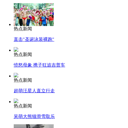
热点新闻
直击"圣诞泳装裸跑"
热点新闻
愤怒母象 携子狂追吉普车
热点新闻
超萌汪星人直立行走
热点新闻
呆萌大熊猫滑雪取乐