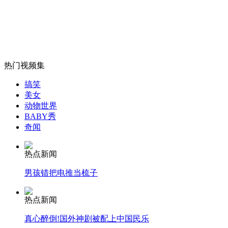
神九飞船返回舱成功着陆 温家宝宣读贺电
山西运城恶犬咬伤多人 警民合力深夜将其击毙
热门视频集
搞笑
女孩北京地铁殴打老人 痛下狠手拳打脚踢
美女
动物世界
BABY秀
奇闻
无痛分娩是否安全 医生回应
热点新闻
外交部：反对强权政治霸凌主义
男孩错把电推当梳子
外交部：有关国家言论片面不公正
热点新闻
真心醉倒!国外神剧被配上中国民乐