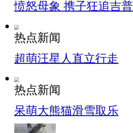
愤怒母象 携子狂追吉
热点新闻
超萌汪星人直立行走
热点新闻
呆萌大熊猫滑雪取乐