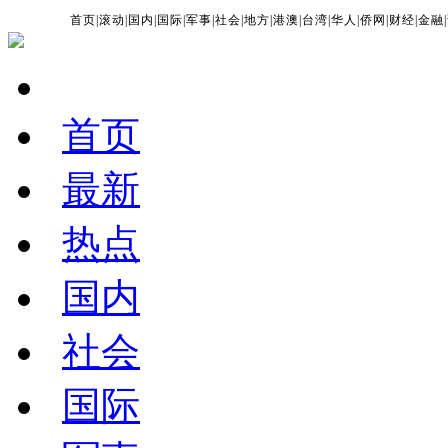
首页
|
滚动
|
国内
|
国际
|
军事
|
社会
|
地方
|
港澳
|
台湾
|
华人
|
侨网
|
财经
|
金融
|
首页
最新
热点
国内
社会
国际