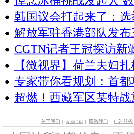
悼念冰桶挑战发起人 数百
韩国议会打起来了：选举
解放军驻香港部队发布三
CGTN记者王冠探访新疆
【微视界】荷兰夫妇扎根青
专家带你看规划：首都功
超燃！西藏军区某特战
关于我们
|
About us
|
联系我们
|
广告服务