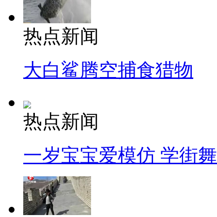
热点新闻
大白鲨腾空捕食猎物
热点新闻
一岁宝宝爱模仿 学街