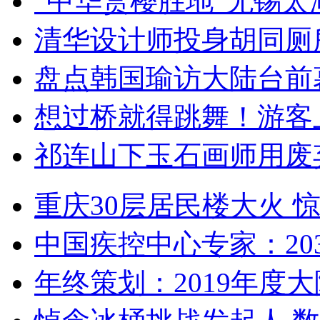
“中华赏樱胜地”无锡
清华设计师投身胡同厕
盘点韩国瑜访大陆台前
想过桥就得跳舞！游客
祁连山下玉石画师用废
重庆30层居民楼大火
中国疾控中心专家：203
年终策划：2019年度大陆