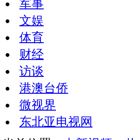
军事
文娱
体育
财经
访谈
港澳台侨
微视界
东北亚电视网