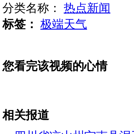
分类名称：
热点新闻
标签：
极端天气
大陆赠台熊猫传喜讯 望2月内产子
“赤裸战役”关注军人战后创伤
您看完该视频的心情
稀有兰花酷似“孙悟空”
相关报道
山西运城恶犬咬伤多人 警民合力深夜将其击毙