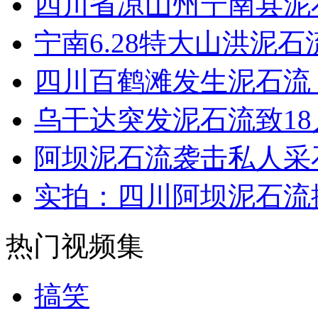
四川省凉山州宁南县泥
女孩北京地铁殴打老人 痛下狠手拳打脚踢
宁南6.28特大山洪泥石
无痛分娩是否安全 医生回应
四川百鹤滩发生泥石流 
乌干达突发泥石流致18
外交部：反对强权政治霸凌主义
阿坝泥石流袭击私人采
外交部：有关国家言论片面不公正
实拍：四川阿坝泥石流
热门视频集
安徽一实载49人客车翻车
搞笑