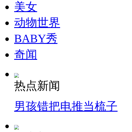
走！跟着总书记去植树
美女
动物世界
消防员救轻生者
花炮节热闹非凡
减压"枕头大战"
BABY秀
奇闻
纽约上演“枕头大战”
司机酒驾遇交警 急速倒车逃窜
热点新闻
男孩错把电推当梳子